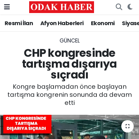
Resmi İlan
Afyon Haberleri
Ekonomi
Siyas
AFYONKARAHİSAR HABERLERİ
Nöbetçi Eczaneler
Resmi İlan
Hava Durumu
GÜNCEL
CHP kongresinde
ASAYİŞ
Trafik Durumu
tartışma dışarıya
sıçradı
GÜNCEL
Süper Lig Puan Durumu ve Fikstür
Kongre başlamadan önce başlayan
SİYASET
Tüm Manşetler
tartışma kongrenin sonunda da devam
etti
EĞİTİM
Son Dakika Haberleri
MAGAZİN
Haber Arşivi
SAĞLIK