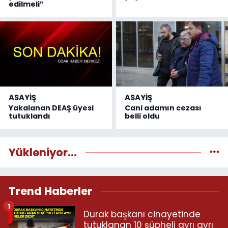
edilmeli”
ASAYİŞ
ASAYİŞ
Yakalanan DEAŞ üyesi
Cani adamın cezası
tutuklandı
belli oldu
Yükleniyor...
Trend Haberler
1
Durak başkanı cinayetinde
tutuklanan 10 şüpheli ayrı ayrı