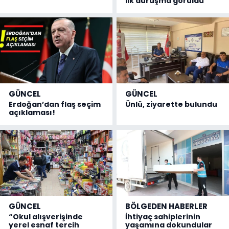
ilk duruşma görüldü
GÜNCEL
GÜNCEL
Erdoğan’dan flaş seçim
Ünlü, ziyarette bulundu
açıklaması!
GÜNCEL
BÖLGEDEN HABERLER
“Okul alışverişinde
İhtiyaç sahiplerinin
yerel esnaf tercih
yaşamına dokundular