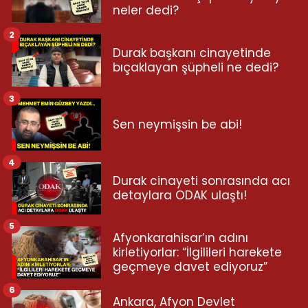
neler dedi?
2
Durak başkanı cinayetinde
bıçaklayan şüpheli ne dedi?
3
Sen neymişsin be abi!
4
Durak cinayeti sonrasında acı
detaylara ODAK ulaştı!
5
Afyonkarahisar’ın adını
kirletiyorlar: “İlgilileri harekete
geçmeye davet ediyoruz”
6
Ankara, Afyon Devlet