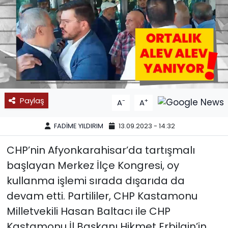
SPOR
11:11 MANŞET
Paylaş
-
+
A
A
FADİME YILDIRIM
13.09.2023 - 14:32
CHP’nin Afyonkarahisar’da tartışmalı
başlayan Merkez İlçe Kongresi, oy
kullanma işlemi sırada dışarıda da
devam etti. Partililer, CHP Kastamonu
Milletvekili Hasan Baltacı ile CHP
Kastamonu İl Başkanı Hikmet Erbilgin’in