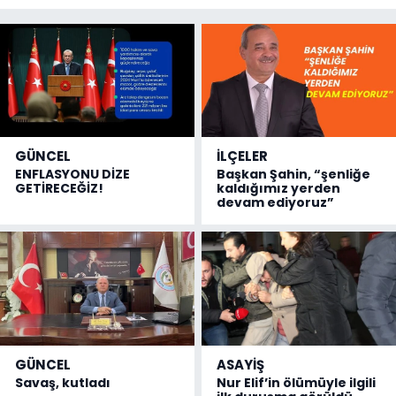
GÜNCEL
İLÇELER
ENFLASYONU DİZE
Başkan Şahin, “şenliğe
GETİRECEĞİZ!
kaldığımız yerden
devam ediyoruz”
GÜNCEL
ASAYİŞ
Savaş, kutladı
Nur Elif’in ölümüyle ilgili