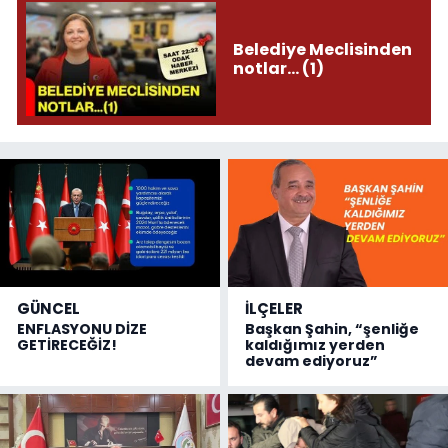
Belediye Meclisinden
notlar... (1)
GÜNCEL
İLÇELER
ENFLASYONU DİZE
Başkan Şahin, “şenliğe
GETİRECEĞİZ!
kaldığımız yerden
devam ediyoruz”