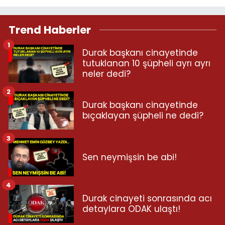
Trend Haberler
1
Durak başkanı cinayetinde
tutuklanan 10 şüpheli ayrı ayrı
neler dedi?
2
Durak başkanı cinayetinde
bıçaklayan şüpheli ne dedi?
3
Sen neymişsin be abi!
4
Durak cinayeti sonrasında acı
detaylara ODAK ulaştı!