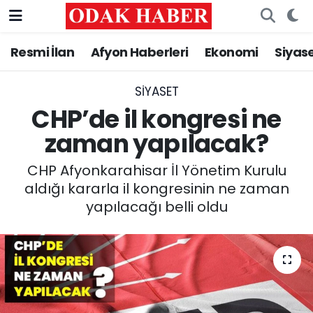
Resmi İlan
Afyon Haberleri
Ekonomi
Siyas
AFYONKARAHİSAR HABERLERİ
Nöbetçi Eczaneler
Resmi İlan
Hava Durumu
SIYASET
CHP’de il kongresi ne
ASAYİŞ
Trafik Durumu
zaman yapılacak?
GÜNCEL
Süper Lig Puan Durumu ve Fikstür
CHP Afyonkarahisar İl Yönetim Kurulu
aldığı kararla il kongresinin ne zaman
SİYASET
Tüm Manşetler
yapılacağı belli oldu
EĞİTİM
Son Dakika Haberleri
MAGAZİN
Haber Arşivi
SAĞLIK