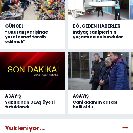
GÜNCEL
BÖLGEDEN HABERLER
“Okul alışverişinde
İhtiyaç sahiplerinin
yerel esnaf tercih
yaşamına dokundular
edilmeli”
ASAYİŞ
ASAYİŞ
Yakalanan DEAŞ üyesi
Cani adamın cezası
tutuklandı
belli oldu
Yükleniyor...