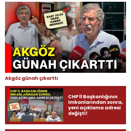
Akgöz günah çıkarttı
CHP İl Başkanlığının
imkanlarından sonra,
yeni açıklama adresi
değişti!