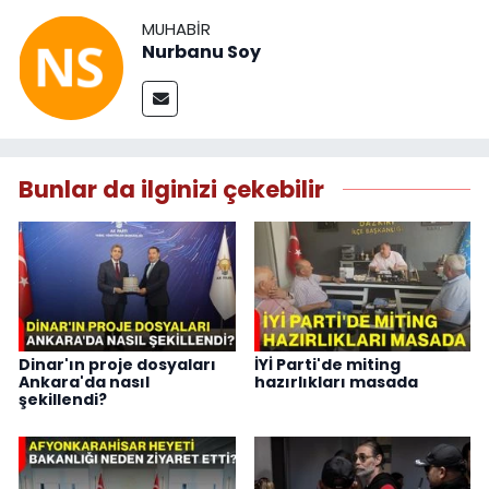
MUHABIR
Nurbanu Soy
Bunlar da ilginizi çekebilir
Dinar'ın proje dosyaları
İYİ Parti'de miting
Ankara'da nasıl
hazırlıkları masada
şekillendi?