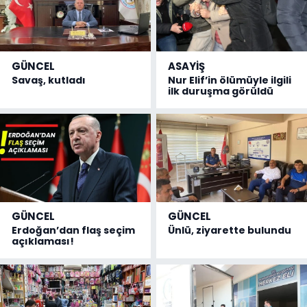
GÜNCEL
ASAYİŞ
Savaş, kutladı
Nur Elif’in ölümüyle ilgili
ilk duruşma görüldü
GÜNCEL
GÜNCEL
Erdoğan’dan flaş seçim
Ünlü, ziyarette bulundu
açıklaması!