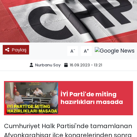
SPOR
11:11 MANŞET
Paylaş
-
+
A
A
Nurbanu Soy
16.09.2023 - 13:21
İYİ Parti'de miting
hazırlıkları masada
Cumhuriyet Halk Partisi'nde tamamlanan
Afyonkarahisar ilçe kongrelerinden sonra