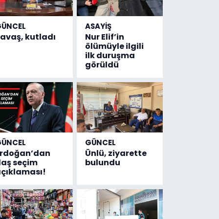
GÜNCEL
ASAYİŞ
avaş, kutladı
Nur Elif’in
ölümüyle ilgili
ilk duruşma
görüldü
GÜNCEL
GÜNCEL
Erdoğan’dan
Ünlü, ziyarette
laş seçim
bulundu
çıklaması!