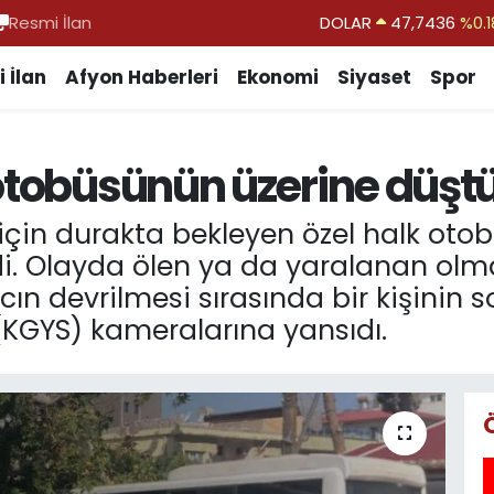
Resmi İlan
DOLAR
47,7436
%0.1
EURO
55,2510
%0.3
 İlan
Afyon Haberleri
Ekonomi
Siyaset
Spor
STERLİN
64,4811
%0.3
GRAM ALTIN
6660.55
%0.0
 otobüsünün üzerine düşt
BİST100
13.779
%-1
BITCOIN
64.944,08
%-0.1
çin durakta bekleyen özel halk oto
ldi. Olayda ölen ya da yaralanan ol
n devrilmesi sırasında bir kişinin 
(KGYS) kameralarına yansıdı.