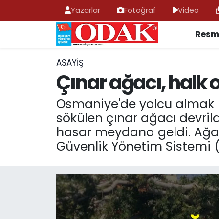
Yazarlar
Fotoğraf
Video
Resmi
AFYONKARAHİSAR HABERLERİ
Nöbetçi Eczaneler
Resmi İlan
Hava Durumu
ASAYİŞ
Çınar ağacı, halk
ASAYİŞ
Trafik Durumu
Osmaniye'de yolcu almak i
GÜNCEL
Süper Lig Puan Durumu ve Fikstür
sökülen çınar ağacı devri
hasar meydana geldi. Ağacı
SİYASET
Tüm Manşetler
Güvenlik Yönetim Sistemi 
EĞİTİM
Son Dakika Haberleri
MAGAZİN
Haber Arşivi
SAĞLIK