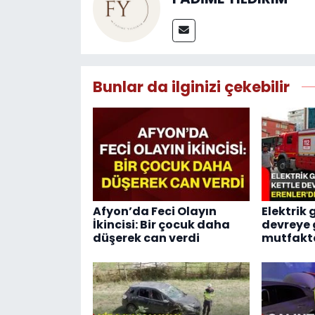
Bunlar da ilginizi çekebilir
Afyon’da Feci Olayın
Elektrik 
İkincisi: Bir çocuk daha
devreye g
düşerek can verdi
mutfakta