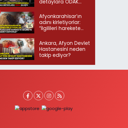
detaylara ODAK
ulaştı!
Afyonkarahisar’ın
adını kirletiyorlar:
“İlgilileri harekete
geçmeye davet
ediyoruz”
Ankara, Afyon Devlet
Hastanesini neden
takip ediyor?