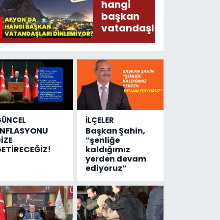
Arz
hangi
Ederken
başkan
Sirkatin
vatandaşları
Söylermiş!
dinlemiyor?
GÜNCEL
İLÇELER
ENFLASYONU
Başkan Şahin,
İZE
“şenliğe
ETİRECEĞİZ!
kaldığımız
yerden devam
ediyoruz”