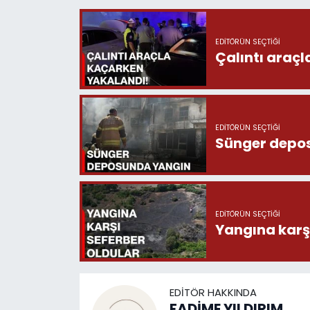
EDITÖRÜN SEÇTIĞI
Çalıntı araç
EDITÖRÜN SEÇTIĞI
Sünger depo
EDITÖRÜN SEÇTIĞI
Yangına karşı
EDITÖR HAKKINDA
FADİME YILDIRIM