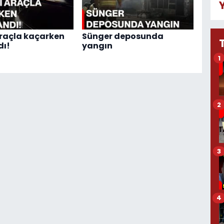
araçla kaçarken
Sünger deposunda
dı!
yangın
1
2
3
4