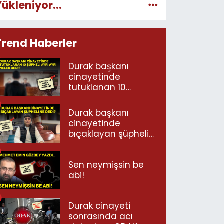
Yükleniyor...
Trend Haberler
Durak başkanı
cinayetinde
tutuklanan 10
şüpheli ayrı ayrı
neler dedi?
Durak başkanı
cinayetinde
bıçaklayan şüpheli
ne dedi?
Sen neymişsin be
abi!
Durak cinayeti
sonrasında acı