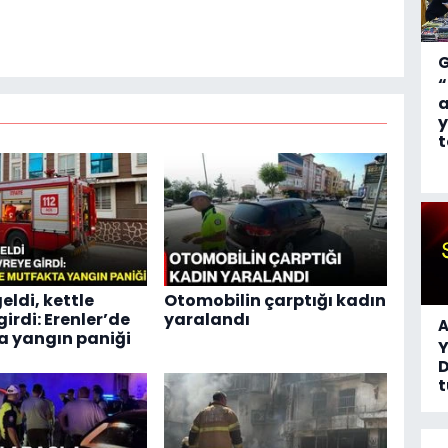
“
a
y
t
geldi, kettle
Otomobilin çarptığı kadın
irdi: Erenler’de
yaralandı
A
 yangın paniği
D
t