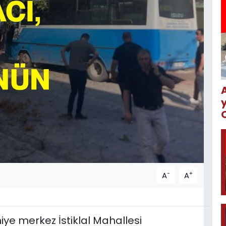
-
+
A
A
ye merkez İstiklal Mahallesi