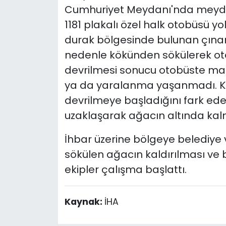
Cumhuriyet Meydanı'nda meydana
1181 plakalı özel halk otobüsü y
durak bölgesinde bulunan çınar
nedenle kökünden sökülerek oto
devrilmesi sonucu otobüste mad
ya da yaralanma yaşanmadı. KG
devrilmeye başladığını fark ede
uzaklaşarak ağacın altında kal
İhbar üzerine bölgeye belediye v
sökülen ağacın kaldırılması ve 
ekipler çalışma başlattı.
Kaynak:
İHA