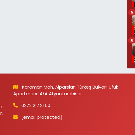
5
6
Karaman Mah. Alparslan Türkeş Bulvarı, Ufuk
Apartmanı 14/A Afyonkarahisar
0272 212 21 00
e
r,
[email protected]