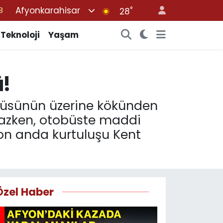
Afyonkarahisar
°
8
28
2
Teknoloji
Yaşam
8
3
ü!
4
8
büsünün üzerine kökünden
mazken, otobüste maddi
son anda kurtuluşu Kent
Özel Haber