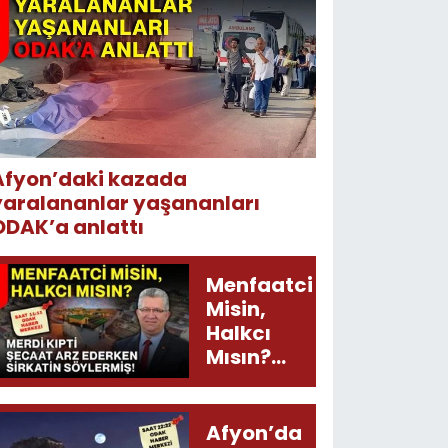
Afyon’daki kazada
yaralananlar yaşananları
ODAK’a anlattı
Menfaatci
Misin,
Halkcı
Mısın?
Merdi
Kıpti
Şecaat
Afyon’da