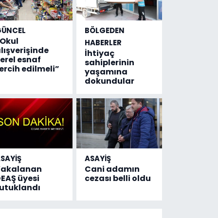
GÜNCEL
BÖLGEDEN
Okul
HABERLER
lışverişinde
İhtiyaç
erel esnaf
sahiplerinin
ercih edilmeli”
yaşamına
dokundular
SAYİŞ
ASAYİŞ
Yakalanan
Cani adamın
EAŞ üyesi
cezası belli oldu
utuklandı