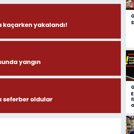
S
la kaçarken yakalandı!
sunda yangın
 seferber oldular
f
a