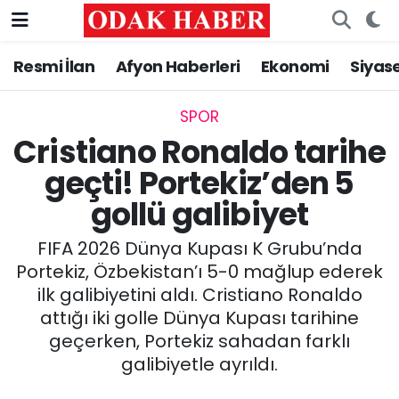
Resmi İlan
Afyon Haberleri
Ekonomi
Siyas
AFYONKARAHİSAR HABERLERİ
Nöbetçi Eczaneler
Resmi İlan
Hava Durumu
SPOR
Cristiano Ronaldo tarihe
ASAYİŞ
Trafik Durumu
geçti! Portekiz’den 5
gollü galibiyet
GÜNCEL
Süper Lig Puan Durumu ve Fikstür
FIFA 2026 Dünya Kupası K Grubu’nda
SİYASET
Tüm Manşetler
Portekiz, Özbekistan’ı 5-0 mağlup ederek
ilk galibiyetini aldı. Cristiano Ronaldo
EĞİTİM
Son Dakika Haberleri
attığı iki golle Dünya Kupası tarihine
geçerken, Portekiz sahadan farklı
MAGAZİN
Haber Arşivi
galibiyetle ayrıldı.
SAĞLIK