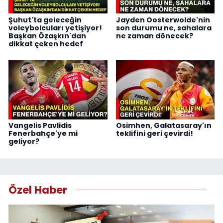
Şuhut'ta geleceğin
Jayden Oosterwolde'nin
voleybolcuları yetişiyor!
son durumu ne, sahalara
Başkan Özaşkın'dan
ne zaman dönecek?
dikkat çeken hedef
Vangelis Pavlidis
Osimhen, Galatasaray'ın
Fenerbahçe'ye mi
teklifini geri çevirdi!
geliyor?
Özel Haber