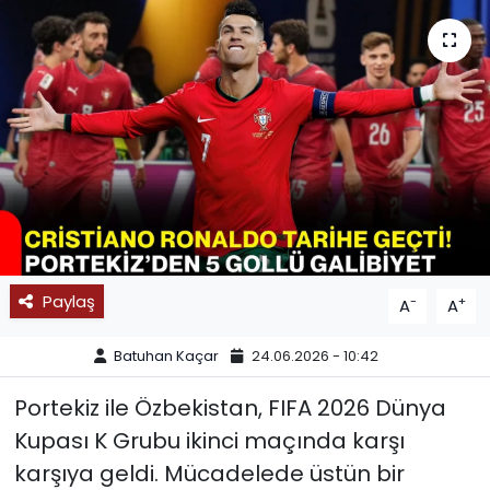
SPOR
11:11 MANŞET
Paylaş
-
+
A
A
Batuhan Kaçar
24.06.2026 - 10:42
Portekiz ile Özbekistan, FIFA 2026 Dünya
Kupası K Grubu ikinci maçında karşı
karşıya geldi. Mücadelede üstün bir