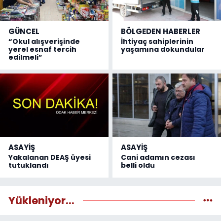
GÜNCEL
BÖLGEDEN HABERLER
“Okul alışverişinde
İhtiyaç sahiplerinin
yerel esnaf tercih
yaşamına dokundular
edilmeli”
ASAYİŞ
ASAYİŞ
Yakalanan DEAŞ üyesi
Cani adamın cezası
tutuklandı
belli oldu
Yükleniyor...