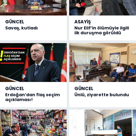
GÜNCEL
ASAYİŞ
Savaş, kutladı
Nur Elif’in ölümüyle ilgili
ilk duruşma görüldü
GÜNCEL
GÜNCEL
Erdoğan’dan flaş seçim
Ünlü, ziyarette bulundu
açıklaması!