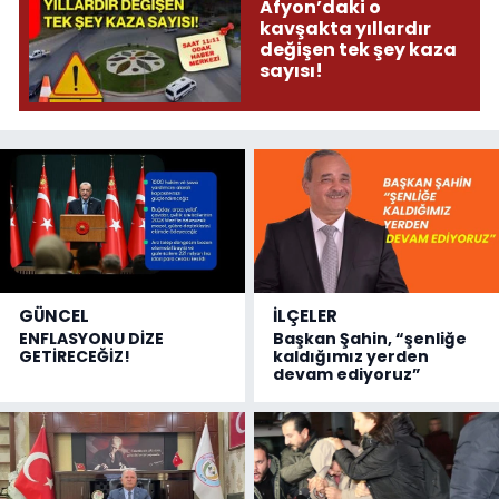
Afyon’daki o
kavşakta yıllardır
değişen tek şey kaza
sayısı!
GÜNCEL
İLÇELER
ENFLASYONU DİZE
Başkan Şahin, “şenliğe
GETİRECEĞİZ!
kaldığımız yerden
devam ediyoruz”