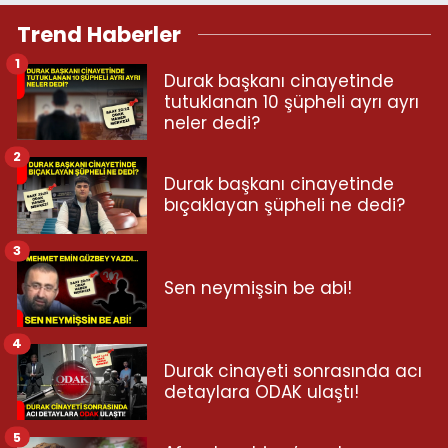
Trend Haberler
1
Durak başkanı cinayetinde
tutuklanan 10 şüpheli ayrı ayrı
neler dedi?
2
Durak başkanı cinayetinde
bıçaklayan şüpheli ne dedi?
3
Sen neymişsin be abi!
4
Durak cinayeti sonrasında acı
detaylara ODAK ulaştı!
5