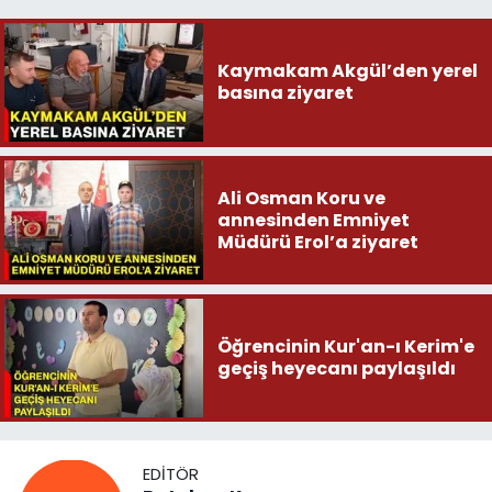
Kaymakam Akgül’den yerel
basına ziyaret
Ali Osman Koru ve
annesinden Emniyet
Müdürü Erol’a ziyaret
Öğrencinin Kur'an-ı Kerim'e
geçiş heyecanı paylaşıldı
EDITÖR