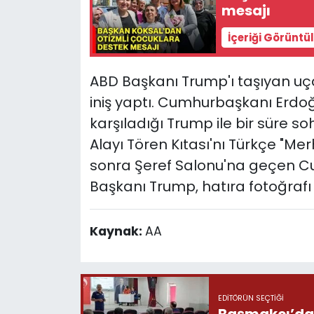
mesajı
İçeriği Görüntü
ABD Başkanı Trump'ı taşıyan uç
iniş yaptı. Cumhurbaşkanı Erdoğ
karşıladığı Trump ile bir süre s
Alayı Tören Kıtası'nı Türkçe "M
sonra Şeref Salonu'na geçen 
Başkanı Trump, hatıra fotoğrafı 
Kaynak:
AA
EDITÖRÜN SEÇTIĞI