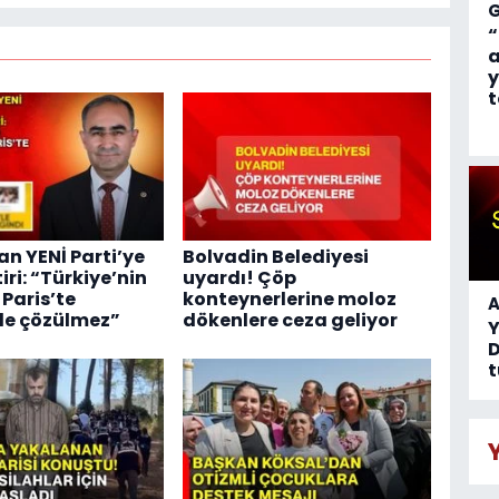
“
a
y
t
an YENİ Parti’ye
Bolvadin Belediyesi
tiri: “Türkiye’nin
uyardı! Çöp
 Paris’te
konteynerlerine moloz
A
de çözülmez”
dökenlere ceza geliyor
D
t