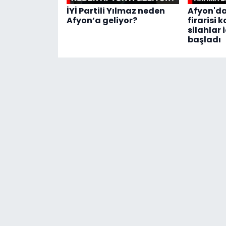
İYİ Partili Yılmaz neden
Afyon'd
Afyon’a geliyor?
firarisi
silahlar
başladı