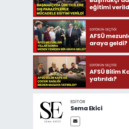
Başmakçı’da 
eğitimi verild
EDITÖRÜN SEÇTIĞI
AFSÜ mezunlar
araya geldi?
EDITÖRÜN SEÇTIĞI
AFSÜ Bilim K
yatırıldı?
EDITÖR
Sema Ekici