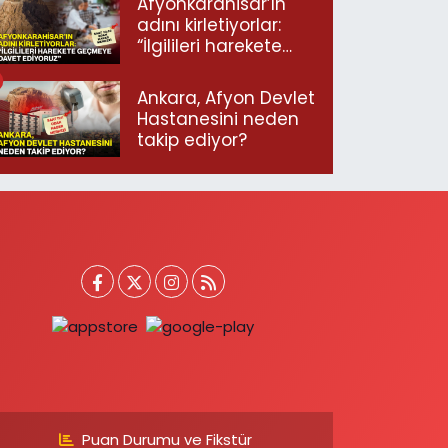
Afyonkarahisar’ın
adını kirletiyorlar:
“İlgilileri harekete
geçmeye davet
ediyoruz”
Ankara, Afyon Devlet
Hastanesini neden
takip ediyor?
Puan Durumu ve Fikstür