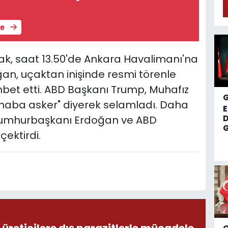
le
ak, saat 13.50'de Ankara Havalimanı'na
an, uçaktan inişinde resmi törenle
ohbet etti. ABD Başkanı Trump, Muhafız
erhaba asker" diyerek selamladı. Daha
D
Cumhurbaşkanı Erdoğan ve ABD
G
çektirdi.