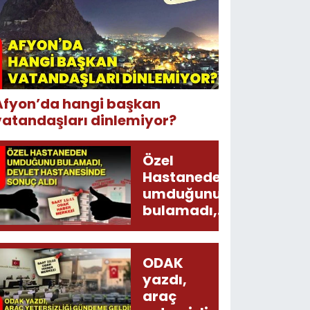
Afyon’da hangi başkan
vatandaşları dinlemiyor?
Özel
Hastaneden
umduğunu
bulamadı,
Devlet
Hastanesinde
sonuç aldı
ODAK
yazdı,
araç