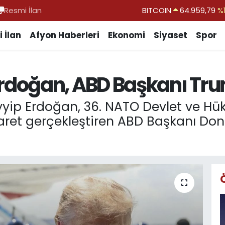
Resmi İlan
DOLAR
47,7436
%0.
EURO
55,2510
%0.
 İlan
Afyon Haberleri
Ekonomi
Siyaset
Spor
STERLİN
64,4811
%0.
GRAM ALTIN
6660.55
%0.
doğan, ABD Başkanı Trum
BİST100
13.779
%-
p Erdoğan, 36. NATO Devlet ve Hük
yaret gerçekleştiren ABD Başkanı Do