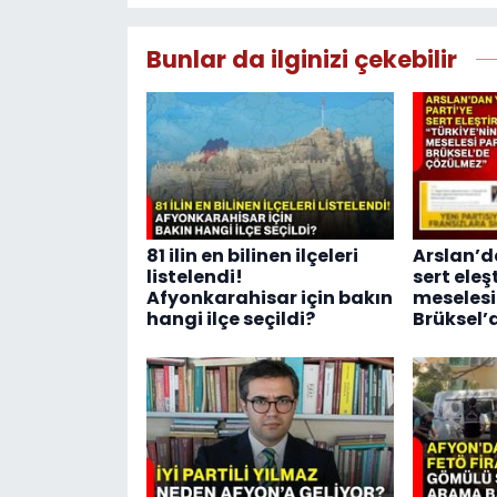
Bunlar da ilginizi çekebilir
81 ilin en bilinen ilçeleri
Arslan’d
listelendi!
sert eleş
Afyonkarahisar için bakın
meselesi
hangi ilçe seçildi?
Brüksel’