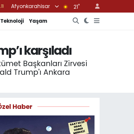
Afyonkarahisar
°
21
18
32
Teknoloji
Yaşam
38
03
p’ı karşıladı
14
ümet Başkanları Zirvesi
nald Trump'ı Ankara
Özel Haber