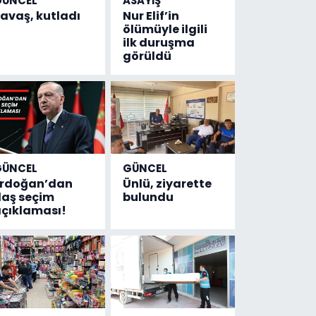
GÜNCEL
ASAYİŞ
avaş, kutladı
Nur Elif’in
ölümüyle ilgili
ilk duruşma
görüldü
GÜNCEL
GÜNCEL
Erdoğan’dan
Ünlü, ziyarette
laş seçim
bulundu
çıklaması!