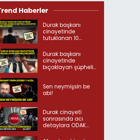
Trend Haberler
Durak başkanı
cinayetinde
tutuklanan 10
şüpheli ayrı ayrı
neler dedi?
Durak başkanı
cinayetinde
bıçaklayan şüpheli
ne dedi?
Sen neymişsin be
abi!
Durak cinayeti
sonrasında acı
detaylara ODAK
ulaştı!