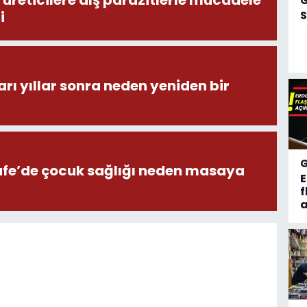
üreticilere dış parazitlerle mücadele
S
i
ı yıllar sonra neden yeniden bir
afe’de çocuk sağlığı neden masaya
f
a