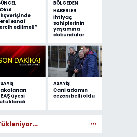
GÜNCEL
BÖLGEDEN
Okul
HABERLER
lışverişinde
İhtiyaç
erel esnaf
sahiplerinin
ercih edilmeli”
yaşamına
dokundular
SAYİŞ
ASAYİŞ
Yakalanan
Cani adamın
EAŞ üyesi
cezası belli oldu
utuklandı
Yükleniyor...