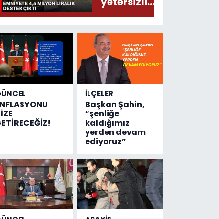
yetersizliği
gündeme
geldi!
Emniyete
4,5 milyon
liralık
destek
çıktı
GÜNCEL
İLÇELER
ENFLASYONU
Başkan Şahin,
İZE
“şenliğe
ETİRECEĞİZ!
kaldığımız
yerden devam
ediyoruz”