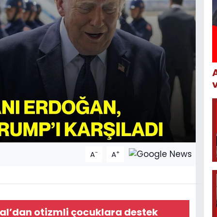
-
+
A
A
l’dan otizmli çocuklara destek