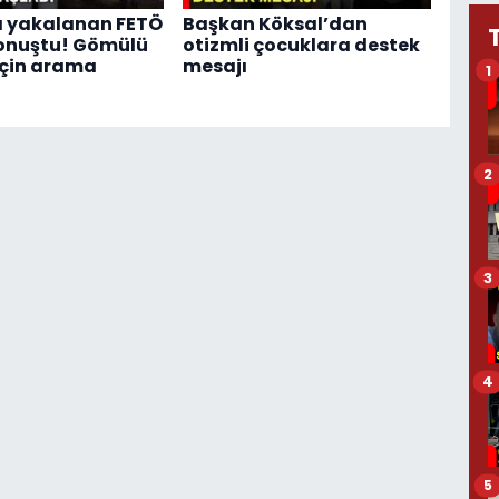
a yakalanan FETÖ
Başkan Köksal’dan
 konuştu! Gömülü
otizmli çocuklara destek
 için arama
mesajı
1
2
3
4
5