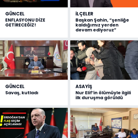
GÜNCEL
İLÇELER
ENFLASYONU DİZE
Başkan Şahin, “şenliğe
GETİRECEĞİZ!
kaldığımız yerden
devam ediyoruz”
GÜNCEL
ASAYİŞ
Savaş, kutladı
Nur Elif’in ölümüyle ilgili
ilk duruşma görüldü