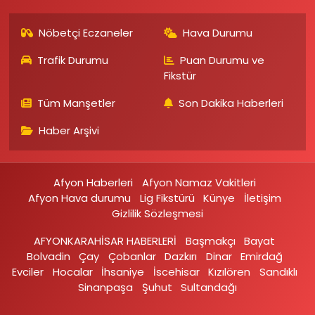
Nöbetçi Eczaneler
Hava Durumu
Trafik Durumu
Puan Durumu ve
Fikstür
Tüm Manşetler
Son Dakika Haberleri
Haber Arşivi
Afyon Haberleri
Afyon Namaz Vakitleri
Afyon Hava durumu
Lig Fikstürü
Künye
İletişim
Gizlilik Sözleşmesi
AFYONKARAHİSAR HABERLERİ
Başmakçı
Bayat
Bolvadin
Çay
Çobanlar
Dazkırı
Dinar
Emirdağ‎
Evciler‎
Hocalar
İhsaniye‎
İscehisar
Kızılören‎
Sandıklı‎
Sinanpaşa
Şuhut
Sultandağı