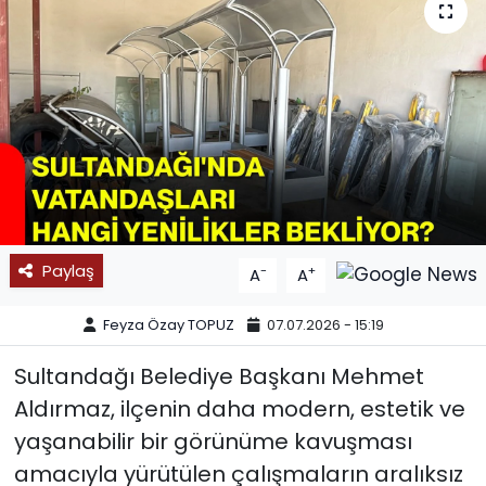
SPOR
11:11 MANŞET
Paylaş
-
+
A
A
Feyza Özay TOPUZ
07.07.2026 - 15:19
Sultandağı Belediye Başkanı Mehmet
Aldırmaz, ilçenin daha modern, estetik ve
yaşanabilir bir görünüme kavuşması
amacıyla yürütülen çalışmaların aralıksız