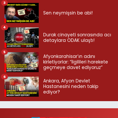
3
Sen neymişsin be abi!
4
Durak cinayeti sonrasında acı
detaylara ODAK ulaştı!
5
Afyonkarahisar’ın adını
kirletiyorlar: “İlgilileri harekete
geçmeye davet ediyoruz”
6
Ankara, Afyon Devlet
Hastanesini neden takip
ediyor?