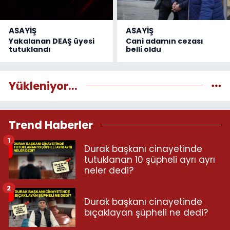
ASAYİŞ
ASAYİŞ
Yakalanan DEAŞ üyesi
Cani adamın cezası
tutuklandı
belli oldu
Yükleniyor...
Trend Haberler
1
Durak başkanı cinayetinde
tutuklanan 10 şüpheli ayrı ayrı
neler dedi?
2
Durak başkanı cinayetinde
bıçaklayan şüpheli ne dedi?