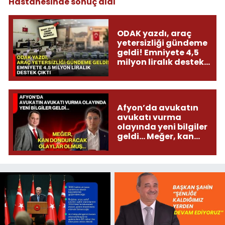
Hastanesinde sonuç aldı
ODAK yazdı, araç
yetersizliği gündeme
geldi! Emniyete 4,5
milyon liralık destek
çıktı
Afyon’da avukatın
avukatı vurma
olayında yeni bilgiler
geldi... Meğer, kan
donduracak olaylar
olmuş...