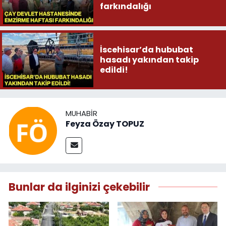
farkındalığı
İscehisar’da hububat
hasadı yakından takip
edildi!
MUHABIR
Feyza Özay TOPUZ
Bunlar da ilginizi çekebilir