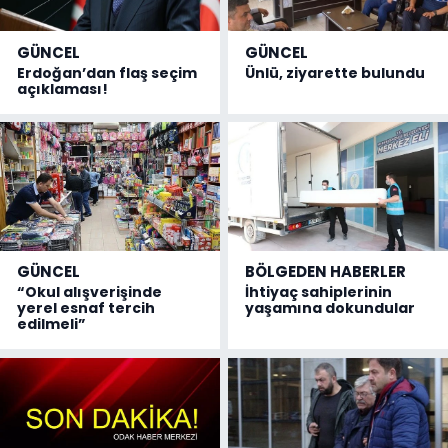
GÜNCEL
GÜNCEL
Erdoğan’dan flaş seçim
Ünlü, ziyarette bulundu
açıklaması!
GÜNCEL
BÖLGEDEN HABERLER
“Okul alışverişinde
İhtiyaç sahiplerinin
yerel esnaf tercih
yaşamına dokundular
edilmeli”