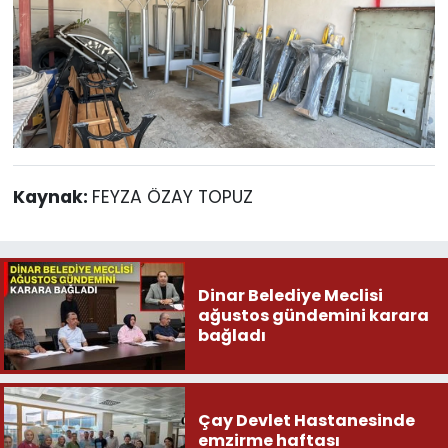
Kaynak:
FEYZA ÖZAY TOPUZ
Dinar Belediye Meclisi
ağustos gündemini karara
bağladı
Çay Devlet Hastanesinde
emzirme haftası