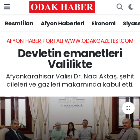
Resmi İlan
Afyon Haberleri
Ekonomi
Siyas
AFYONKARAHİSAR HABERLERİ
Nöbetçi Eczaneler
Resmi İlan
Hava Durumu
AFYON HABER PORTALI WWW.ODAKGAZETESI.COM
Devletin emanetleri
ASAYİŞ
Trafik Durumu
Valilikte
GÜNCEL
Süper Lig Puan Durumu ve Fikstür
Afyonkarahisar Valisi Dr. Naci Aktaş, şehit
aileleri ve gazileri makamında kabul etti.
SİYASET
Tüm Manşetler
EĞİTİM
Son Dakika Haberleri
MAGAZİN
Haber Arşivi
SAĞLIK