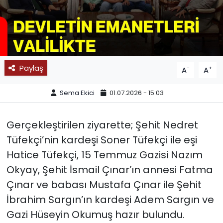
SPOR
11:11 MANŞET
Paylaş
-
+
A
A
Sema Ekici
01.07.2026 - 15:03
Gerçekleştirilen ziyarette; Şehit Nedret
Tüfekçi’nin kardeşi Soner Tüfekçi ile eşi
Hatice Tüfekçi, 15 Temmuz Gazisi Nazım
Okyay, Şehit İsmail Çınar’ın annesi Fatma
Çınar ve babası Mustafa Çınar ile Şehit
İbrahim Sargın’ın kardeşi Adem Sargın ve
Gazi Hüseyin Okumuş hazır bulundu.