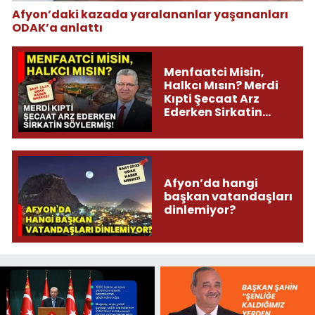
Afyon’daki kazada yaralananlar yaşananları
ODAK’a anlattı
Menfaatci Misin,
Halkcı Mısın? Merdi
Kıpti Şecaat Arz
Ederken Sirkatin
Söylermiş!
Afyon’da hangi
başkan vatandaşları
dinlemiyor?