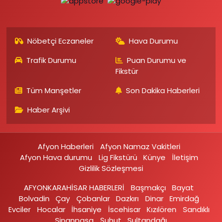
Nöbetçi Eczaneler
Hava Durumu
Trafik Durumu
Puan Durumu ve
Fikstür
Tüm Manşetler
Son Dakika Haberleri
Haber Arşivi
Afyon Haberleri
Afyon Namaz Vakitleri
Afyon Hava durumu
Lig Fikstürü
Künye
İletişim
Gizlilik Sözleşmesi
AFYONKARAHİSAR HABERLERİ
Başmakçı
Bayat
Bolvadin
Çay
Çobanlar
Dazkırı
Dinar
Emirdağ‎
Evciler‎
Hocalar
İhsaniye‎
İscehisar
Kızılören‎
Sandıklı‎
Sinanpaşa
Şuhut
Sultandağı