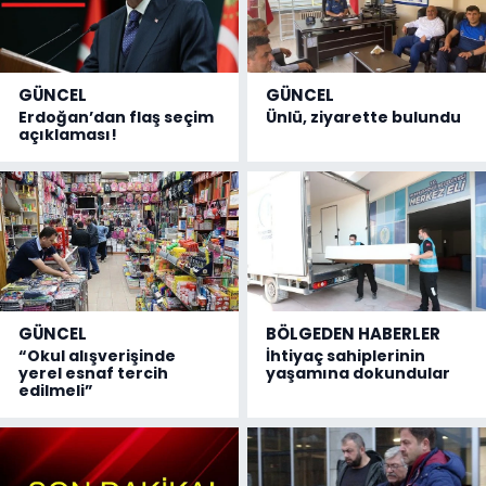
GÜNCEL
GÜNCEL
Erdoğan’dan flaş seçim
Ünlü, ziyarette bulundu
açıklaması!
GÜNCEL
BÖLGEDEN HABERLER
“Okul alışverişinde
İhtiyaç sahiplerinin
yerel esnaf tercih
yaşamına dokundular
edilmeli”