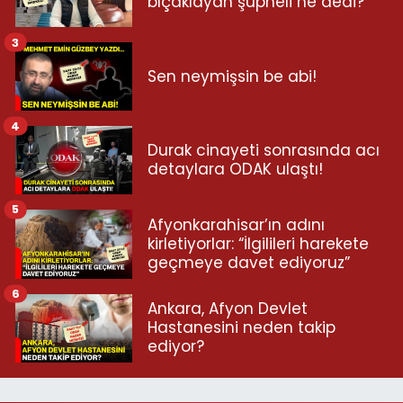
bıçaklayan şüpheli ne dedi?
3
Sen neymişsin be abi!
4
Durak cinayeti sonrasında acı
detaylara ODAK ulaştı!
5
Afyonkarahisar’ın adını
kirletiyorlar: “İlgilileri harekete
geçmeye davet ediyoruz”
6
Ankara, Afyon Devlet
Hastanesini neden takip
ediyor?