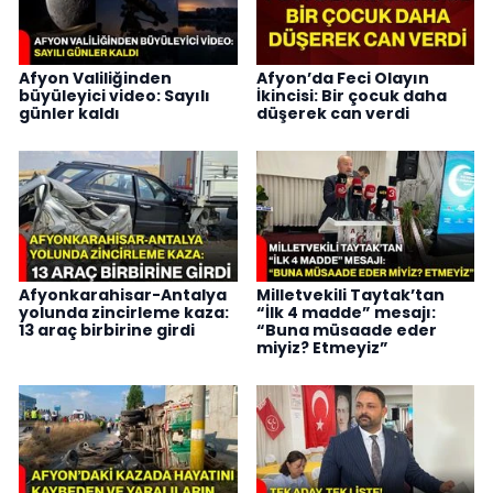
Afyon Valiliğinden
Afyon’da Feci Olayın
büyüleyici video: Sayılı
İkincisi: Bir çocuk daha
günler kaldı
düşerek can verdi
Afyonkarahisar-Antalya
Milletvekili Taytak’tan
yolunda zincirleme kaza:
“İlk 4 madde” mesajı:
13 araç birbirine girdi
“Buna müsaade eder
miyiz? Etmeyiz”