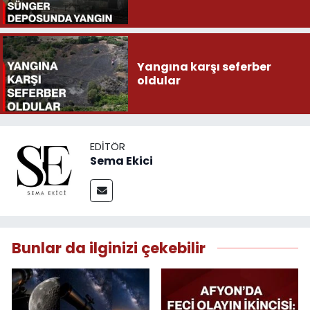
Yangına karşı seferber
oldular
EDITÖR
Sema Ekici
Bunlar da ilginizi çekebilir