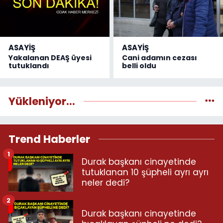
ASAYİŞ
ASAYİŞ
Yakalanan DEAŞ üyesi
Cani adamın cezası
tutuklandı
belli oldu
Yükleniyor...
Trend Haberler
1
Durak başkanı cinayetinde
tutuklanan 10 şüpheli ayrı ayrı
neler dedi?
2
Durak başkanı cinayetinde