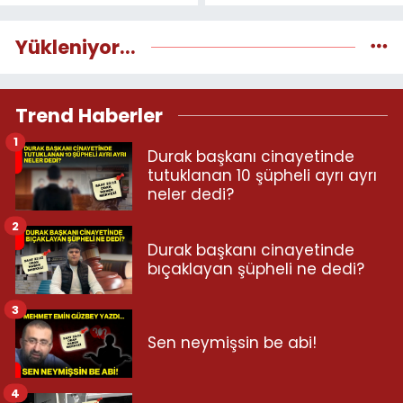
Yükleniyor...
Trend Haberler
1
Durak başkanı cinayetinde
tutuklanan 10 şüpheli ayrı ayrı
neler dedi?
2
Durak başkanı cinayetinde
bıçaklayan şüpheli ne dedi?
3
Sen neymişsin be abi!
4