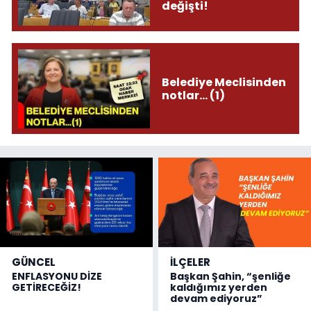
değişti!
Belediye Meclisinden
notlar... (1)
GÜNCEL
İLÇELER
ENFLASYONU DİZE
Başkan Şahin, “şenliğe
GETİRECEĞİZ!
kaldığımız yerden
devam ediyoruz”