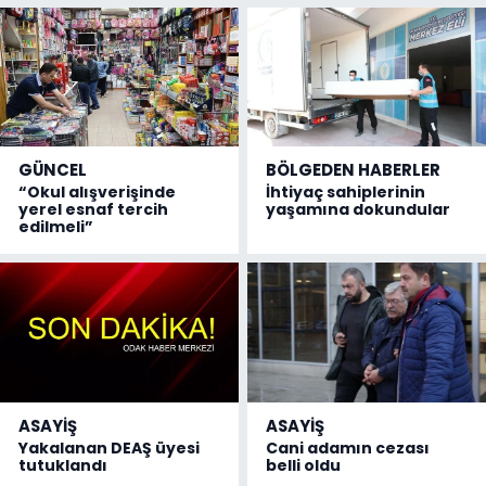
GÜNCEL
BÖLGEDEN HABERLER
“Okul alışverişinde
İhtiyaç sahiplerinin
yerel esnaf tercih
yaşamına dokundular
edilmeli”
ASAYİŞ
ASAYİŞ
Yakalanan DEAŞ üyesi
Cani adamın cezası
tutuklandı
belli oldu