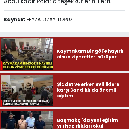
Abdülkadir Polat’a teşekkürlerini iletti.
Kaynak:
FEYZA ÖZAY TOPUZ
Kaymakam Bingöl'e hayırlı
olsun ziyaretleri sürüyor
Şiddet ve erken evliliklere
karşı Sandıklı'da önemli
eğitim
Başmakçı'da yeni eğitim
yılı hazırlıkları okul