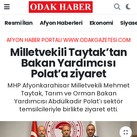
Resmi İlan
Afyon Haberleri
Ekonomi
Siyas
AFYONKARAHİSAR HABERLERİ
Nöbetçi Eczaneler
Resmi İlan
Hava Durumu
AFYON HABER PORTALI WWW.ODAKGAZETESI.COM
Milletvekili Taytak’tan
ASAYİŞ
Trafik Durumu
Bakan Yardımcısı
Polat’a ziyaret
GÜNCEL
Süper Lig Puan Durumu ve Fikstür
MHP Afyonkarahisar Milletvekili Mehmet
SİYASET
Tüm Manşetler
Taytak, Tarım ve Orman Bakan
Yardımcısı Abdülkadir Polat’ı sektör
EĞİTİM
Son Dakika Haberleri
temsilcileriyle birlikte ziyaret etti.
MAGAZİN
Haber Arşivi
SAĞLIK