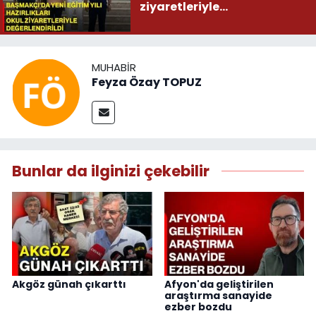
ziyaretleriyle
değerlendirildi
MUHABIR
Feyza Özay TOPUZ
Bunlar da ilginizi çekebilir
Akgöz günah çıkarttı
Afyon'da geliştirilen
araştırma sanayide
ezber bozdu