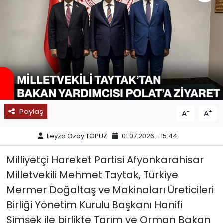
SPOR
11:11 MANŞET
Paylaş
-
+
A
A
Feyza Özay TOPUZ
01.07.2026 - 15:44
Milliyetçi Hareket Partisi Afyonkarahisar
Milletvekili Mehmet Taytak, Türkiye
Mermer Doğaltaş ve Makinaları Üreticileri
Birliği Yönetim Kurulu Başkanı Hanifi
Şimşek ile birlikte Tarım ve Orman Bakan