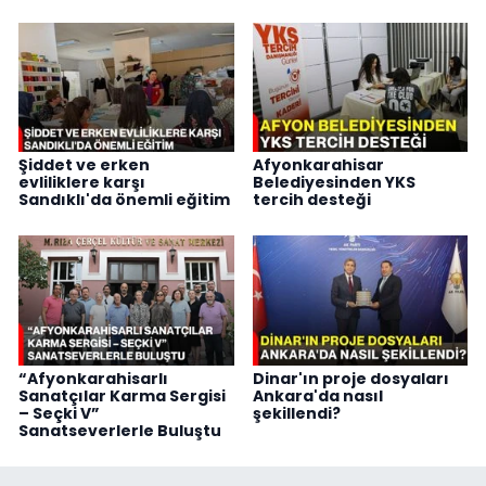
Şiddet ve erken
Afyonkarahisar
evliliklere karşı
Belediyesinden YKS
Sandıklı'da önemli eğitim
tercih desteği
“Afyonkarahisarlı
Dinar'ın proje dosyaları
Sanatçılar Karma Sergisi
Ankara'da nasıl
– Seçki V”
şekillendi?
Sanatseverlerle Buluştu