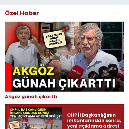
Özel Haber
Akgöz günah çıkarttı
CHP İl Başkanlığının
imkanlarından sonra,
yeni açıklama adresi