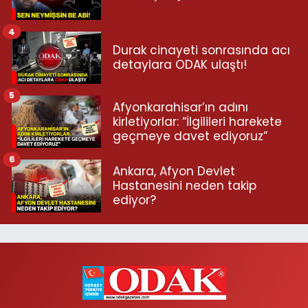
4
Durak cinayeti sonrasında acı
detaylara ODAK ulaştı!
5
Afyonkarahisar’ın adını
kirletiyorlar: “İlgilileri harekete
geçmeye davet ediyoruz”
6
Ankara, Afyon Devlet
Hastanesini neden takip
ediyor?