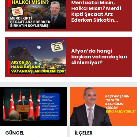
Menfaatci Misin,
Halkcı Mısın? Merdi
Kıpti Şecaat Arz
Ederken Sirkatin
Söylermiş!
Afyon’da hangi
başkan vatandaşları
dinlemiyor?
GÜNCEL
İLÇELER