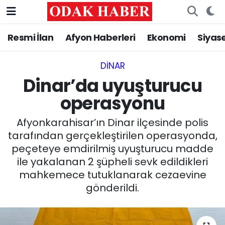
Resmi İlan
Afyon Haberleri
Ekonomi
Siyas
AFYONKARAHİSAR HABERLERİ
Nöbetçi Eczaneler
Resmi İlan
Hava Durumu
DINAR
Dinar’da uyuşturucu
ASAYİŞ
Trafik Durumu
operasyonu
GÜNCEL
Süper Lig Puan Durumu ve Fikstür
Afyonkarahisar’ın Dinar ilçesinde polis
tarafından gerçekleştirilen operasyonda,
SİYASET
Tüm Manşetler
peçeteye emdirilmiş uyuşturucu madde
ile yakalanan 2 şüpheli sevk edildikleri
EĞİTİM
Son Dakika Haberleri
mahkemece tutuklanarak cezaevine
gönderildi.
MAGAZİN
Haber Arşivi
SAĞLIK