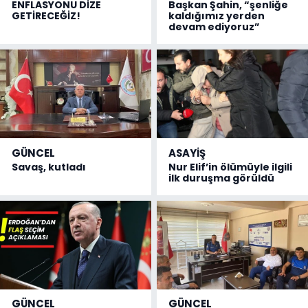
ENFLASYONU DİZE
Başkan Şahin, “şenliğe
GETİRECEĞİZ!
kaldığımız yerden
devam ediyoruz”
GÜNCEL
ASAYİŞ
Savaş, kutladı
Nur Elif’in ölümüyle ilgili
ilk duruşma görüldü
GÜNCEL
GÜNCEL