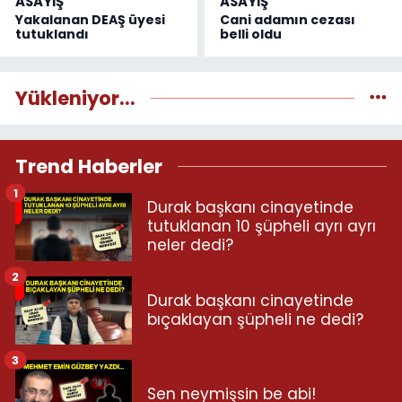
ASAYİŞ
ASAYİŞ
Yakalanan DEAŞ üyesi
Cani adamın cezası
tutuklandı
belli oldu
Yükleniyor...
Trend Haberler
1
Durak başkanı cinayetinde
tutuklanan 10 şüpheli ayrı ayrı
neler dedi?
2
Durak başkanı cinayetinde
bıçaklayan şüpheli ne dedi?
3
Sen neymişsin be abi!