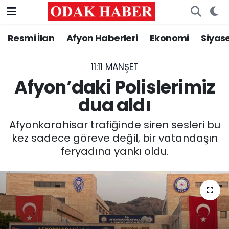
Resmi İlan
Afyon Haberleri
Ekonomi
Siyas
AFYONKARAHİSAR HABERLERİ
Nöbetçi Eczaneler
Resmi İlan
Hava Durumu
11:11 MANŞET
Afyon’daki Polislerimiz
ASAYİŞ
Trafik Durumu
dua aldı
GÜNCEL
Süper Lig Puan Durumu ve Fikstür
Afyonkarahisar trafiğinde siren sesleri bu
kez sadece göreve değil, bir vatandaşın
SİYASET
Tüm Manşetler
feryadına yankı oldu.
EĞİTİM
Son Dakika Haberleri
MAGAZİN
Haber Arşivi
SAĞLIK