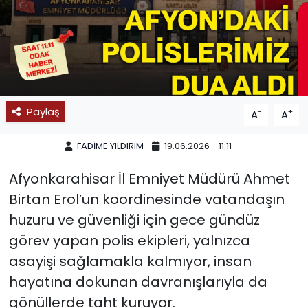
SPOR
11:11 MANŞET
Paylaş
-
+
A
A
FADİME YILDIRIM
19.06.2026 - 11:11
Afyonkarahisar İl Emniyet Müdürü Ahmet
Birtan Erol’un koordinesinde vatandaşın
huzuru ve güvenliği için gece gündüz
görev yapan polis ekipleri, yalnızca
asayişi sağlamakla kalmıyor, insan
hayatına dokunan davranışlarıyla da
gönüllerde taht kuruyor.