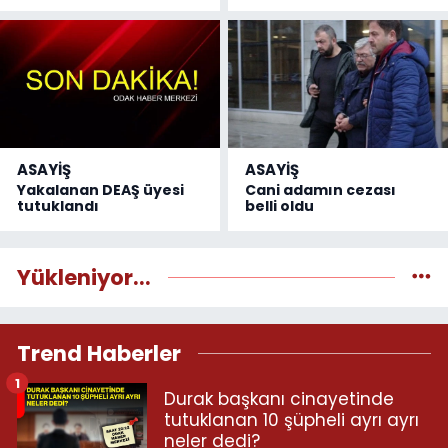
ASAYİŞ
ASAYİŞ
Yakalanan DEAŞ üyesi
Cani adamın cezası
tutuklandı
belli oldu
Yükleniyor...
Trend Haberler
1
Durak başkanı cinayetinde
tutuklanan 10 şüpheli ayrı ayrı
neler dedi?