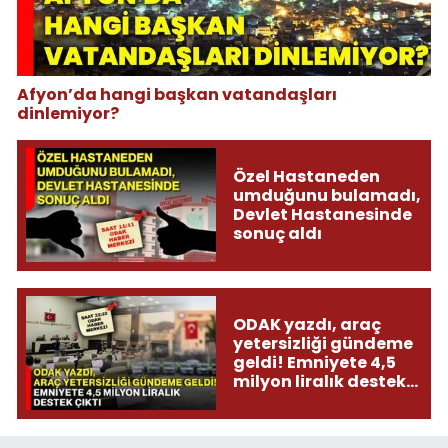
Afyon’da hangi başkan vatandaşları
dinlemiyor?
Özel Hastaneden
umduğunu bulamadı,
Devlet Hastanesinde
sonuç aldı
ODAK yazdı, araç
yetersizliği gündeme
geldi! Emniyete 4,5
milyon liralık destek
çıktı