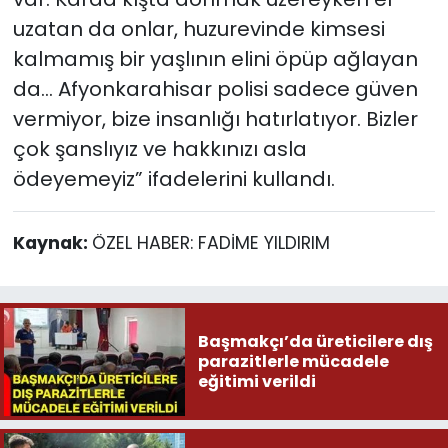
uzatan da onlar, huzurevinde kimsesi
kalmamış bir yaşlının elini öpüp ağlayan
da... Afyonkarahisar polisi sadece güven
vermiyor, bize insanlığı hatırlatıyor. Bizler
çok şanslıyız ve hakkınızı asla
ödeyemeyiz” ifadelerini kullandı.
Kaynak:
ÖZEL HABER: FADİME YILDIRIM
Başmakçı’da üreticilere dış
parazitlerle mücadele
eğitimi verildi