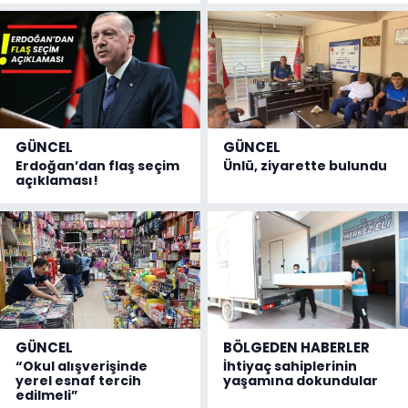
GÜNCEL
GÜNCEL
Erdoğan’dan flaş seçim
Ünlü, ziyarette bulundu
açıklaması!
GÜNCEL
BÖLGEDEN HABERLER
“Okul alışverişinde
İhtiyaç sahiplerinin
yerel esnaf tercih
yaşamına dokundular
edilmeli”