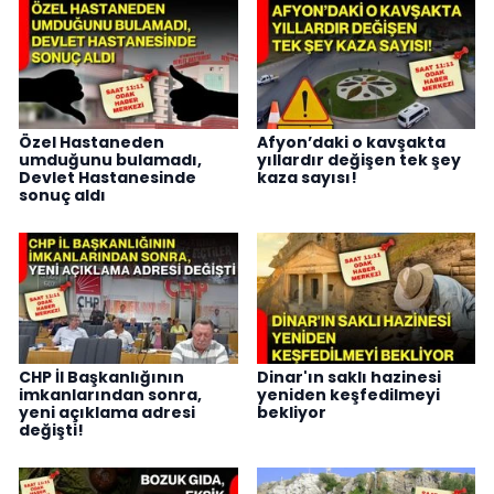
Özel Hastaneden
Afyon’daki o kavşakta
umduğunu bulamadı,
yıllardır değişen tek şey
Devlet Hastanesinde
kaza sayısı!
sonuç aldı
CHP İl Başkanlığının
Dinar'ın saklı hazinesi
imkanlarından sonra,
yeniden keşfedilmeyi
yeni açıklama adresi
bekliyor
değişti!