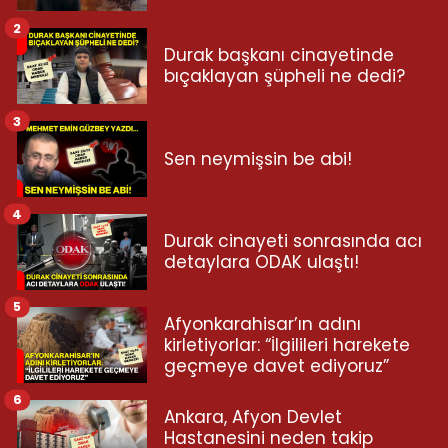
2
Durak başkanı cinayetinde
bıçaklayan şüpheli ne dedi?
3
Sen neymişsin be abi!
4
Durak cinayeti sonrasında acı
detaylara ODAK ulaştı!
5
Afyonkarahisar’ın adını
kirletiyorlar: “İlgilileri harekete
geçmeye davet ediyoruz”
6
Ankara, Afyon Devlet
Hastanesini neden takip