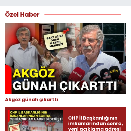
Özel Haber
Akgöz günah çıkarttı
CHP İl Başkanlığının
imkanlarından sonra,
yeni açıklama adresi