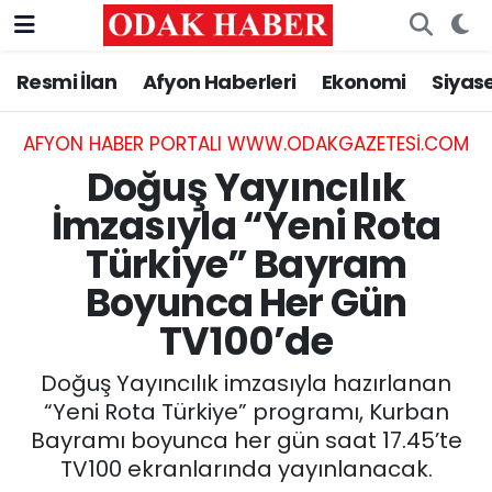
Resmi İlan
Afyon Haberleri
Ekonomi
Siyas
AFYONKARAHİSAR HABERLERİ
Nöbetçi Eczaneler
Resmi İlan
Hava Durumu
AFYON HABER PORTALI WWW.ODAKGAZETESI.COM
Doğuş Yayıncılık
ASAYİŞ
Trafik Durumu
İmzasıyla “Yeni Rota
Türkiye” Bayram
GÜNCEL
Süper Lig Puan Durumu ve Fikstür
Boyunca Her Gün
SİYASET
Tüm Manşetler
TV100’de
EĞİTİM
Son Dakika Haberleri
Doğuş Yayıncılık imzasıyla hazırlanan
“Yeni Rota Türkiye” programı, Kurban
MAGAZİN
Haber Arşivi
Bayramı boyunca her gün saat 17.45’te
TV100 ekranlarında yayınlanacak.
SAĞLIK