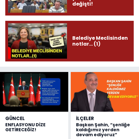
değişti!
Belediye Meclisinden
notlar... (1)
GÜNCEL
İLÇELER
ENFLASYONU DİZE
Başkan Şahin, “şenliğe
GETİRECEĞİZ!
kaldığımız yerden
devam ediyoruz”