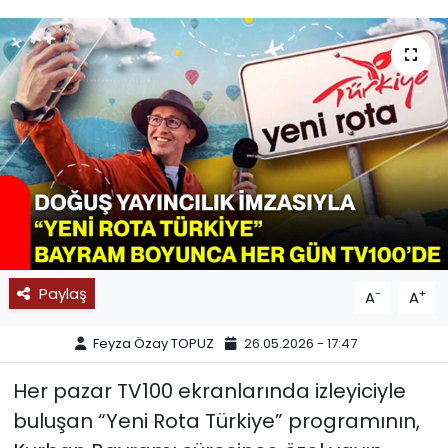
SPOR
11:11 MANŞET
Paylaş
-
+
A
A
Feyza Özay TOPUZ
26.05.2026 - 17:47
Her pazar TV100 ekranlarında izleyiciyle
buluşan “Yeni Rota Türkiye” programının,