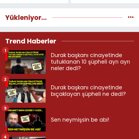
Yükleniyor...
Trend Haberler
1
Durak başkanı cinayetinde
tutuklanan 10 şüpheli ayrı ayrı
neler dedi?
2
Durak başkanı cinayetinde
bıçaklayan şüpheli ne dedi?
3
Sen neymişsin be abi!
4