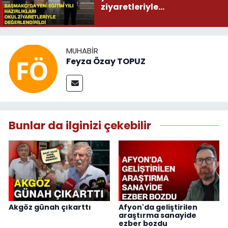
ziyaretleriyle
değerlendirildi
MUHABIR
Feyza Özay TOPUZ
Bunlar da ilginizi çekebilir
Akgöz günah çıkarttı
Afyon'da geliştirilen
araştırma sanayide
ezber bozdu