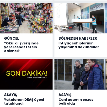
GÜNCEL
BÖLGEDEN HABERLER
“Okul alışverişinde
İhtiyaç sahiplerinin
yerel esnaf tercih
yaşamına dokundular
edilmeli”
ASAYİŞ
ASAYİŞ
Yakalanan DEAŞ üyesi
Cani adamın cezası
tutuklandı
belli oldu