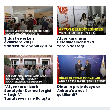
Şiddet ve erken
Afyonkarahisar
evliliklere karşı
Belediyesinden YKS
Sandıklı'da önemli eğitim
tercih desteği
“Afyonkarahisarlı
Dinar'ın proje dosyaları
Sanatçılar Karma Sergisi
Ankara'da nasıl
– Seçki V”
şekillendi?
Sanatseverlerle Buluştu