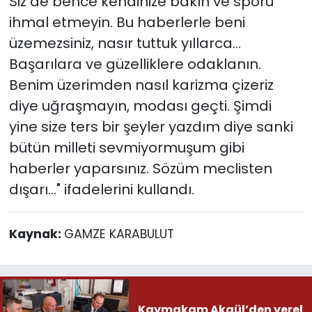
Siz de bence kendinize bakın ve sporu
ihmal etmeyin. Bu haberlerle beni
üzemezsiniz, nasır tuttuk yıllarca…
Başarılara ve güzelliklere odaklanın.
Benim üzerimden nasıl karizma çizeriz
diye uğraşmayın, modası geçti. Şimdi
yine size ters bir şeyler yazdım diye sanki
bütün milleti sevmiyormuşum gibi
haberler yaparsınız. Sözüm meclisten
dışarı…" ifadelerini kullandı.
Kaynak:
GAMZE KARABULUT
Kaymakam Akgül’den yerel