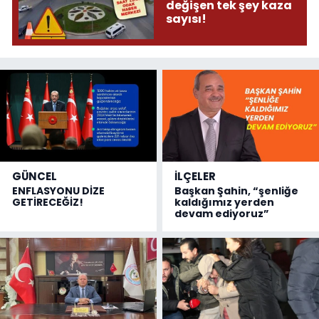
değişen tek şey kaza
sayısı!
GÜNCEL
İLÇELER
ENFLASYONU DİZE
Başkan Şahin, “şenliğe
GETİRECEĞİZ!
kaldığımız yerden
devam ediyoruz”