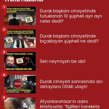
1
Durak başkanı cinayetinde
tutuklanan 10 şüpheli ayrı ayrı
neler dedi?
2
Durak başkanı cinayetinde
bıçaklayan şüpheli ne dedi?
3
Sen neymişsin be abi!
4
Durak cinayeti sonrasında acı
detaylara ODAK ulaştı!
5
Afyonkarahisar’ın adını
kirletiyorlar: “İlgilileri harekete