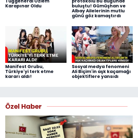
Tuğgeneral Özlem
protokolü bu düğünde
Karapınar Oldu
buluştu! Gümüşhan ve
Albay Ailelerinin mutlu
günü göz kamaştırdı
Manifest Grubu,
Sosyal medya fenomeni
Türkiye'yi terk etme
Ali Biçim'in aşk kaçamağı
kararı aldı!
objektiflere yansıdı
Özel Haber