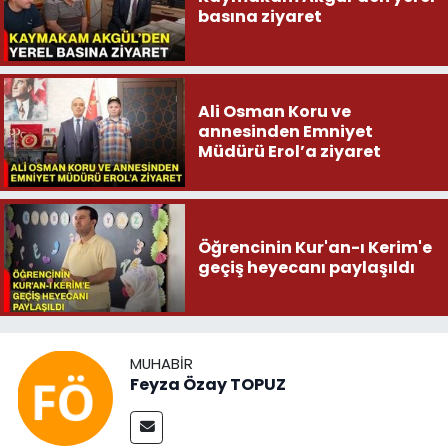
basına ziyaret
Ali Osman Koru ve
annesinden Emniyet
Müdürü Erol’a ziyaret
Öğrencinin Kur'an-ı Kerim'e
geçiş heyecanı paylaşıldı
MUHABIR
Feyza Özay TOPUZ