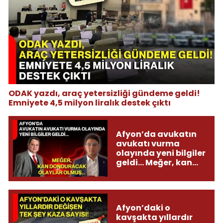
ODAK yazdı, araç yetersizliği gündeme geldi!
Emniyete 4,5 milyon liralık destek çıktı
Afyon’da avukatın
avukatı vurma
olayında yeni bilgiler
geldi... Meğer, kan
donduracak olaylar
olmuş...
Afyon’daki o
kavşakta yıllardır