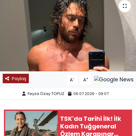
SPOR
11:11 MANŞET
Paylaş
-
+
A
A
Feyza Özay TOPUZ
06.07.2026 - 09:07
TSK'da Tarihi İlk! İlk
Kadın Tuğgeneral
Özlem Karapınar