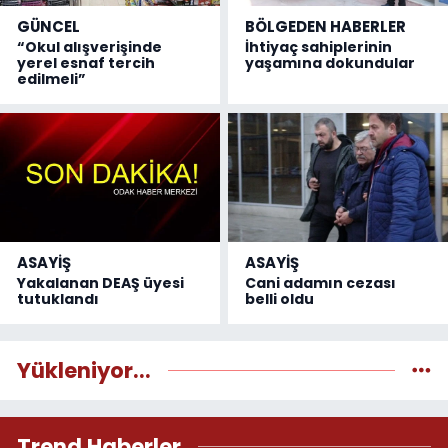
GÜNCEL
BÖLGEDEN HABERLER
“Okul alışverişinde
İhtiyaç sahiplerinin
yerel esnaf tercih
yaşamına dokundular
edilmeli”
ASAYİŞ
ASAYİŞ
Yakalanan DEAŞ üyesi
Cani adamın cezası
tutuklandı
belli oldu
Yükleniyor...
Trend Haberler