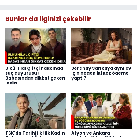
Bunlar da ilginizi çekebilir
Ülkü Hilal Çiftçi hakkında
Serenay Sarıkaya aynı ev
suç duyurusu!
için neden iki kez ödeme
Babasından dikkat çeken
yaptı?
iddia
TSK'da Tarihi İlk! İlk Kadın
Afyon ve Ankara