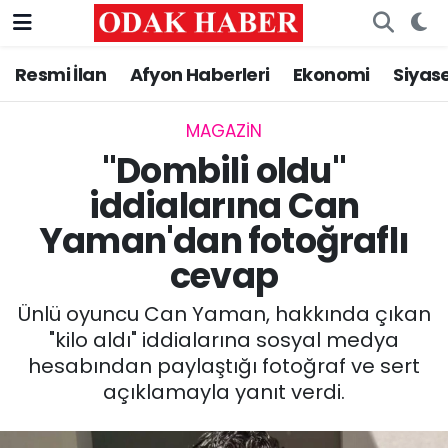
Resmi İlan
Afyon Haberleri
Ekonomi
Siyas
AFYONKARAHİSAR HABERLERİ
Nöbetçi Eczaneler
Resmi İlan
Hava Durumu
MAGAZİN
"Dombili oldu"
ASAYİŞ
Trafik Durumu
iddialarına Can
Yaman'dan fotoğraflı
GÜNCEL
Süper Lig Puan Durumu ve Fikstür
cevap
SİYASET
Tüm Manşetler
Ünlü oyuncu Can Yaman, hakkında çıkan
EĞİTİM
Son Dakika Haberleri
"kilo aldı" iddialarına sosyal medya
hesabından paylaştığı fotoğraf ve sert
MAGAZİN
Haber Arşivi
açıklamayla yanıt verdi.
SAĞLIK