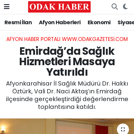
Resmi İlan
Afyon Haberleri
Ekonomi
Siyas
AFYONKARAHİSAR HABERLERİ
Nöbetçi Eczaneler
Resmi İlan
Hava Durumu
AFYON HABER PORTALI WWW.ODAKGAZETESI.COM
Emirdağ’da Sağlık
ASAYİŞ
Trafik Durumu
Hizmetleri Masaya
Yatırıldı
GÜNCEL
Süper Lig Puan Durumu ve Fikstür
Afyonkarahisar İl Sağlık Müdürü Dr. Hakkı
SİYASET
Tüm Manşetler
Öztürk, Vali Dr. Naci Aktaş’ın Emirdağ
ilçesinde gerçekleştirdiği değerlendirme
EĞİTİM
Son Dakika Haberleri
toplantısına katıldı.
MAGAZİN
Haber Arşivi
SAĞLIK