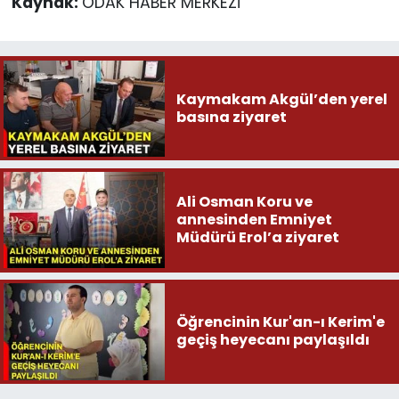
Kaynak:
ODAK HABER MERKEZİ
Kaymakam Akgül’den yerel
basına ziyaret
Ali Osman Koru ve
annesinden Emniyet
Müdürü Erol’a ziyaret
Öğrencinin Kur'an-ı Kerim'e
geçiş heyecanı paylaşıldı