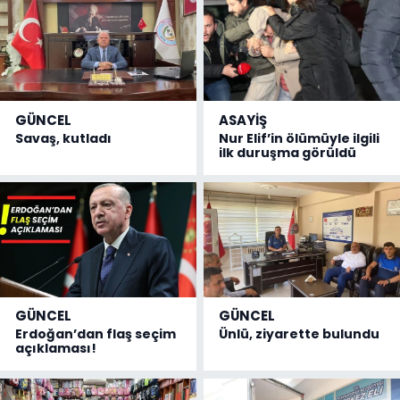
GÜNCEL
ASAYİŞ
Savaş, kutladı
Nur Elif’in ölümüyle ilgili
ilk duruşma görüldü
GÜNCEL
GÜNCEL
Erdoğan’dan flaş seçim
Ünlü, ziyarette bulundu
açıklaması!