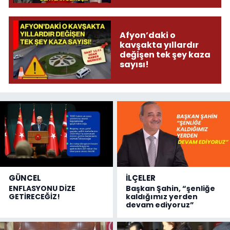
olmuş...
Afyon’daki o
kavşakta yıllardır
değişen tek şey kaza
sayısı!
GÜNCEL
İLÇELER
ENFLASYONU DİZE
Başkan Şahin, “şenliğe
GETİRECEĞİZ!
kaldığımız yerden
devam ediyoruz”