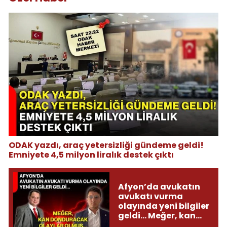
ODAK yazdı, araç yetersizliği gündeme geldi!
Emniyete 4,5 milyon liralık destek çıktı
Afyon’da avukatın
avukatı vurma
olayında yeni bilgiler
geldi... Meğer, kan
donduracak olaylar