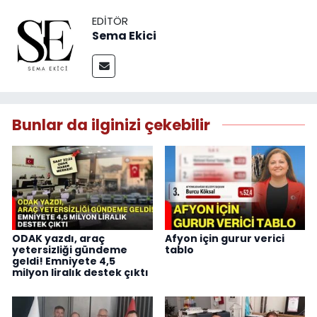
EDITÖR
Sema Ekici
Bunlar da ilginizi çekebilir
ODAK yazdı, araç
Afyon için gurur verici
yetersizliği gündeme
tablo
geldi! Emniyete 4,5
milyon liralık destek çıktı