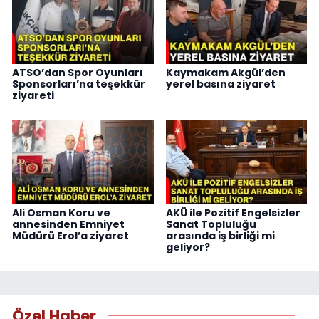
ATSO’dan Spor Oyunları
Kaymakam Akgül’den
Sponsorları’na teşekkür
yerel basına ziyaret
ziyareti
Ali Osman Koru ve
AKÜ ile Pozitif Engelsizler
annesinden Emniyet
Sanat Topluluğu
Müdürü Erol’a ziyaret
arasında iş birliği mi
geliyor?
Özel Haber