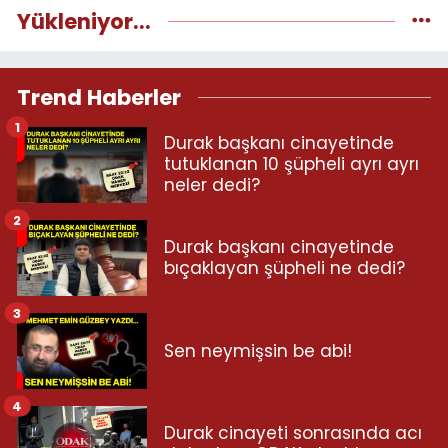
Yükleniyor...
Trend Haberler
1
Durak başkanı cinayetinde
tutuklanan 10 şüpheli ayrı ayrı
neler dedi?
2
Durak başkanı cinayetinde
bıçaklayan şüpheli ne dedi?
3
Sen neymişsin be abi!
4
Durak cinayeti sonrasında acı