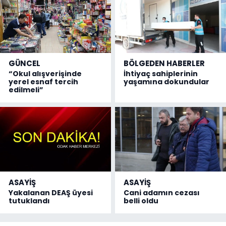
GÜNCEL
BÖLGEDEN HABERLER
“Okul alışverişinde
İhtiyaç sahiplerinin
yerel esnaf tercih
yaşamına dokundular
edilmeli”
ASAYİŞ
ASAYİŞ
Yakalanan DEAŞ üyesi
Cani adamın cezası
tutuklandı
belli oldu