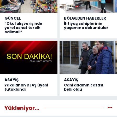
GÜNCEL
BÖLGEDEN HABERLER
“Okul alışverişinde
İhtiyaç sahiplerinin
yerel esnaf tercih
yaşamına dokundular
edilmeli”
ASAYİŞ
ASAYİŞ
Yakalanan DEAŞ üyesi
Cani adamın cezası
tutuklandı
belli oldu
Yükleniyor...