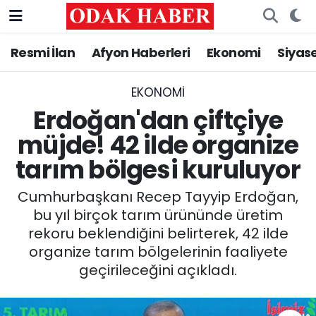
Resmi İlan
Afyon Haberleri
Ekonomi
Siyas
AFYONKARAHİSAR HABERLERİ
Nöbetçi Eczaneler
Resmi İlan
Hava Durumu
EKONOMI
Erdoğan'dan çiftçiye
ASAYİŞ
Trafik Durumu
müjde! 42 ilde organize
tarım bölgesi kuruluyor
GÜNCEL
Süper Lig Puan Durumu ve Fikstür
Cumhurbaşkanı Recep Tayyip Erdoğan,
SİYASET
Tüm Manşetler
bu yıl birçok tarım ürününde üretim
rekoru beklendiğini belirterek, 42 ilde
EĞİTİM
Son Dakika Haberleri
organize tarım bölgelerinin faaliyete
geçirileceğini açıkladı.
MAGAZİN
Haber Arşivi
SAĞLIK