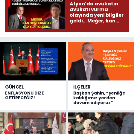
Afyon’da avukatın
avukatı vurma
olayında yeni bilgiler
geldi... Meğer, kan
donduracak olaylar
olmuş...
GÜNCEL
İLÇELER
ENFLASYONU DİZE
Başkan Şahin, “şenliğe
GETİRECEĞİZ!
kaldığımız yerden
devam ediyoruz”