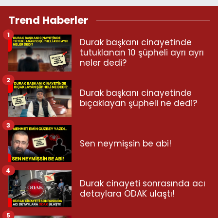
Trend Haberler
1
Durak başkanı cinayetinde
tutuklanan 10 şüpheli ayrı ayrı
neler dedi?
2
Durak başkanı cinayetinde
bıçaklayan şüpheli ne dedi?
3
Sen neymişsin be abi!
4
Durak cinayeti sonrasında acı
detaylara ODAK ulaştı!
5