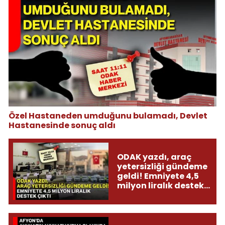
Özel Hastaneden umduğunu bulamadı, Devlet
Hastanesinde sonuç aldı
ODAK yazdı, araç
yetersizliği gündeme
geldi! Emniyete 4,5
milyon liralık destek
çıktı