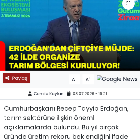
SPOR
11:11 MANŞET
Paylaş
-
+
A
A
Cemile Kaytan
03.07.2026 - 16:21
Cumhurbaşkanı Recep Tayyip Erdoğan,
tarım sektörüne ilişkin önemli
açıklamalarda bulundu. Bu yıl birçok
üründe üretim rekoru beklendiğini ifade