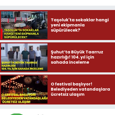
Taşoluk'ta sokaklar hangi
yeni ekipmanla
süpürülecek?
Şuhut’ta Büyük Taarruz
hazırlığı! 104. yıl için
sahada inceleme
O festival başlıyor!
Belediyeden vatandaşlara
ücretsiz ulaşım