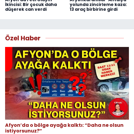
İkincisi: Bir çocuk daha
yolunda zincirleme kaza:
düşerek can verdi
13 araç birbirine girdi
Özel Haber
Afyon’da o bölge ayağa kalktı: “Daha ne olsun
istiyorsunuz?”