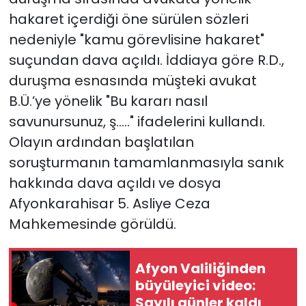
hakaret içerdiği öne sürülen sözleri
nedeniyle "kamu görevlisine hakaret"
suçundan dava açıldı. İddiaya göre R.D.,
duruşma esnasında müşteki avukat
B.Ü.’ye yönelik "Bu kararı nasıl
savunursunuz, ş….." ifadelerini kullandı.
Olayın ardından başlatılan
soruşturmanın tamamlanmasıyla sanık
hakkında dava açıldı ve dosya
Afyonkarahisar 5. Asliye Ceza
Mahkemesinde görüldü.
Afyon Valiliğinden
büyüleyici video:
Sayılı günler kaldı