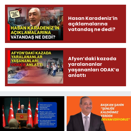
Hasan Karadeniz’in
açıklamalarına
vatandaş ne dedi?
Afyon’daki kazada
yaralananlar
yaşananları ODAK’a
anlattı