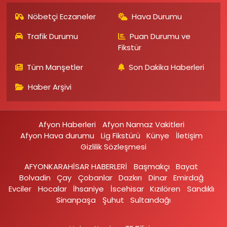
Nöbetçi Eczaneler
Hava Durumu
Trafik Durumu
Puan Durumu ve
Fikstür
Tüm Manşetler
Son Dakika Haberleri
Haber Arşivi
Afyon Haberleri
Afyon Namaz Vakitleri
Afyon Hava durumu
Lig Fikstürü
Künye
İletişim
Gizlilik Sözleşmesi
AFYONKARAHİSAR HABERLERİ
Başmakçı
Bayat
Bolvadin
Çay
Çobanlar
Dazkırı
Dinar
Emirdağ‎
Evciler‎
Hocalar
İhsaniye‎
İscehisar
Kızılören‎
Sandıklı‎
Sinanpaşa
Şuhut
Sultandağı