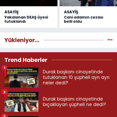
ASAYİŞ
ASAYİŞ
Yakalanan DEAŞ üyesi
Cani adamın cezası
tutuklandı
belli oldu
Yükleniyor...
Trend Haberler
1
Durak başkanı cinayetinde
tutuklanan 10 şüpheli ayrı ayrı
neler dedi?
2
Durak başkanı cinayetinde
bıçaklayan şüpheli ne dedi?
3