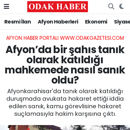
Resmi İlan
Afyon Haberleri
Ekonomi
Siyas
AFYONKARAHİSAR HABERLERİ
Nöbetçi Eczaneler
Resmi İlan
Hava Durumu
AFYON HABER PORTALI WWW.ODAKGAZETESI.COM
Afyon’da bir şahıs tanık
ASAYİŞ
Trafik Durumu
olarak katıldığı
mahkemede nasıl sanık
GÜNCEL
Süper Lig Puan Durumu ve Fikstür
oldu?
SİYASET
Tüm Manşetler
Afyonkarahisar'da tanık olarak katıldığı
EĞİTİM
Son Dakika Haberleri
duruşmada avukata hakaret ettiği iddia
edilen sanık, kamu görevlisine hakaret
MAGAZİN
Haber Arşivi
suçlamasıyla hakim karşısına çıktı.
SAĞLIK