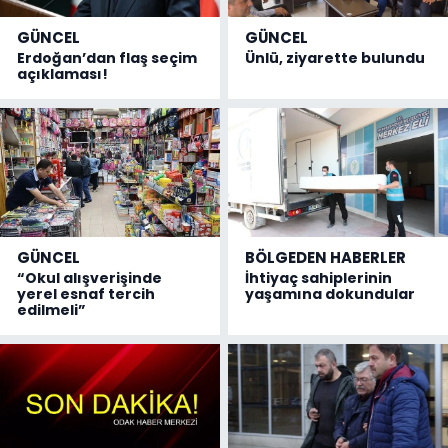
GÜNCEL
GÜNCEL
Erdoğan’dan flaş seçim
Ünlü, ziyarette bulundu
açıklaması!
GÜNCEL
BÖLGEDEN HABERLER
“Okul alışverişinde
İhtiyaç sahiplerinin
yerel esnaf tercih
yaşamına dokundular
edilmeli”