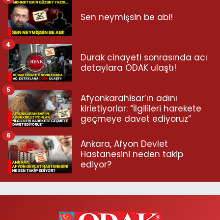
Sen neymişsin be abi!
4
Durak cinayeti sonrasında acı
detaylara ODAK ulaştı!
5
Afyonkarahisar’ın adını
kirletiyorlar: “İlgilileri harekete
geçmeye davet ediyoruz”
6
Ankara, Afyon Devlet
Hastanesini neden takip
ediyor?