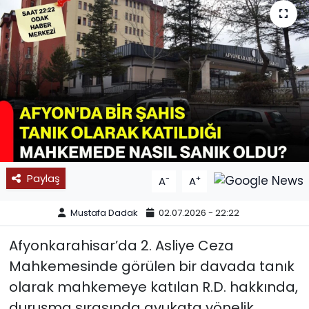
SPOR
11:11 MANŞET
Paylaş
-
+
A
A
Mustafa Dadak
02.07.2026 - 22:22
Afyonkarahisar’da 2. Asliye Ceza
Mahkemesinde görülen bir davada tanık
olarak mahkemeye katılan R.D. hakkında,
duruşma sırasında avukata yönelik