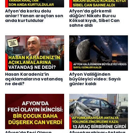
Afyon’da korku dolu
Afyon’da görkemli
anlar! Yanan araçtan son
düğün! Nikahı Burcu
anda kurtuldular
Köksal kıydı, Sibel Can
sahne aldı
Hasan Karadeniz’in
Afyon Valiliğinden
açıklamalarına vatandaş
büyüleyici video: Sayılı
ne dedi?
günler kaldı
Afyon’da Feci Olayın
Afyonkarahisar-Antalya