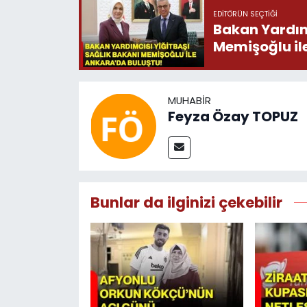
EDITÖRÜN SEÇTIĞI
Bakan Yardımc
Memişoğlu il
MUHABIR
Feyza Özay TOPUZ
Bunlar da ilginizi çekebilir