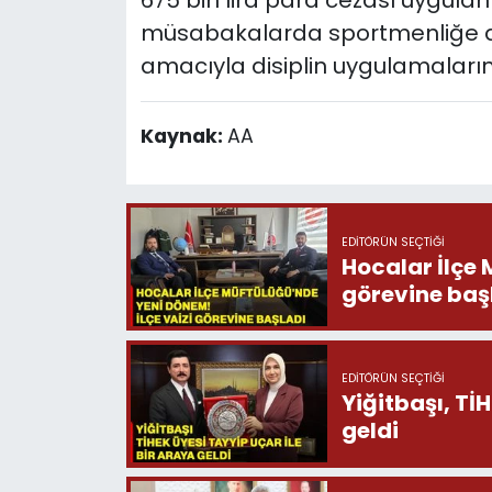
675 bin lira para cezası uygula
müsabakalarda sportmenliğe ay
amacıyla disiplin uygulamaların
Kaynak:
AA
EDITÖRÜN SEÇTIĞI
Hocalar İlçe 
görevine baş
EDITÖRÜN SEÇTIĞI
Yiğitbaşı, Tİ
geldi