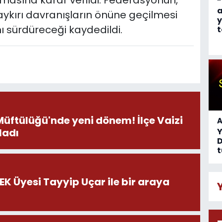
nmasına karar verildi. Federasyonun,
“
a
kırı davranışların önüne geçilmesi
y
ı sürdüreceği kaydedildi.
t
Müftülüğü'nde yeni dönem! İlçe Vaizi
A
ladı
D
t
HEK Üyesi Tayyip Uçar ile bir araya