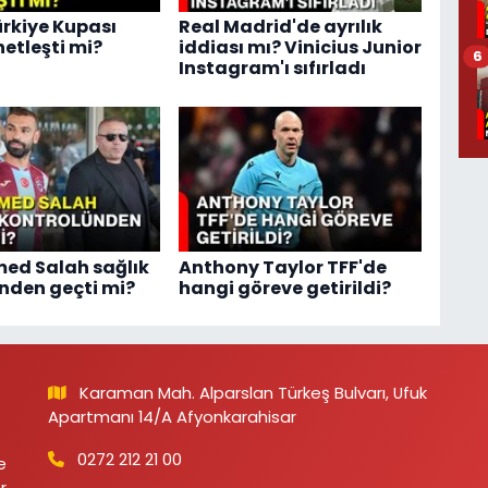
ürkiye Kupası
Real Madrid'de ayrılık
netleşti mi?
iddiası mı? Vinicius Junior
6
Instagram'ı sıfırladı
d Salah sağlık
Anthony Taylor TFF'de
nden geçti mi?
hangi göreve getirildi?
Karaman Mah. Alparslan Türkeş Bulvarı, Ufuk
Apartmanı 14/A Afyonkarahisar
0272 212 21 00
e
r,