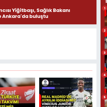
1
ısı Yiğitbaşı, Sağlık Bakanı
e Ankara'da buluştu
2
3
4
5