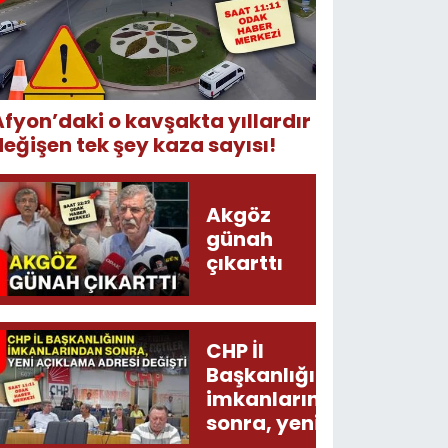
Afyon’daki o kavşakta yıllardır
değişen tek şey kaza sayısı!
Akgöz
günah
çıkarttı
CHP İl
Başkanlığının
imkanlarından
sonra, yeni
açıklama