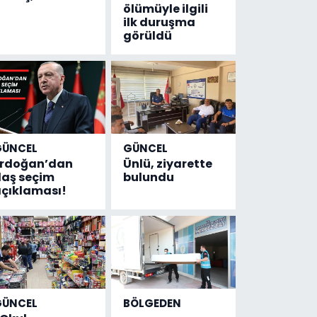
ölümüyle ilgili
ilk duruşma
görüldü
GÜNCEL
GÜNCEL
Erdoğan’dan
Ünlü, ziyarette
laş seçim
bulundu
çıklaması!
GÜNCEL
BÖLGEDEN