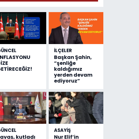
adresi değişti!
GÜNCEL
İLÇELER
ENFLASYONU
Başkan Şahin,
İZE
“şenliğe
ETİRECEĞİZ!
kaldığımız
yerden devam
ediyoruz”
GÜNCEL
ASAYİŞ
avaş, kutladı
Nur Elif’in