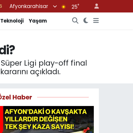
Afyonkarahisar
°
5
25
8
Teknoloji
Yaşam
2
9
di?
0
6
üper Ligi play-off final
ararını açıkladı.
Özel Haber