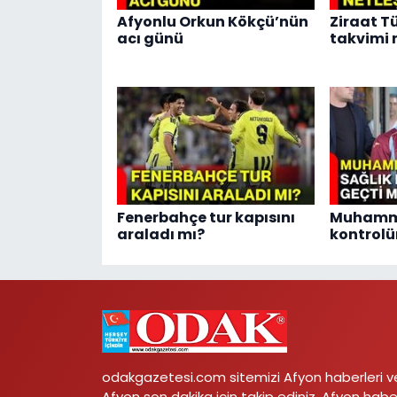
Afyonlu Orkun Kökçü’nün
Ziraat T
acı günü
takvimi 
Fenerbahçe tur kapısını
Muhamme
araladı mı?
kontrolü
odakgazetesi.com sitemizi Afyon haberleri v
Afyon son dakika için takip ediniz. Afyon habe