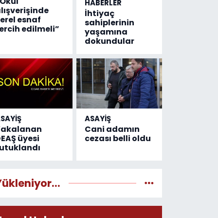
Okul
HABERLER
lışverişinde
İhtiyaç
erel esnaf
sahiplerinin
ercih edilmeli”
yaşamına
dokundular
SAYİŞ
ASAYİŞ
Yakalanan
Cani adamın
EAŞ üyesi
cezası belli oldu
utuklandı
Yükleniyor...