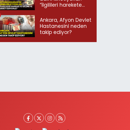
“İlgilileri harekete
geçmeye davet
ediyoruz”
Ankara, Afyon Devlet
Hastanesini neden
takip ediyor?