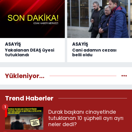
ASAYİŞ
ASAYİŞ
Yakalanan DEAŞ üyesi
Cani adamın cezası
tutuklandı
belli oldu
Yükleniyor...
Trend Haberler
1
Durak başkanı cinayetinde
tutuklanan 10 şüpheli ayrı ayrı
neler dedi?