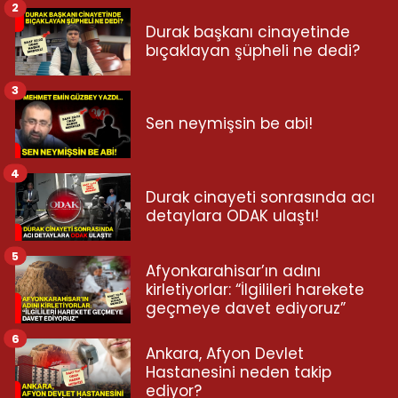
2
Durak başkanı cinayetinde
bıçaklayan şüpheli ne dedi?
3
Sen neymişsin be abi!
4
Durak cinayeti sonrasında acı
detaylara ODAK ulaştı!
5
Afyonkarahisar’ın adını
kirletiyorlar: “İlgilileri harekete
geçmeye davet ediyoruz”
6
Ankara, Afyon Devlet
Hastanesini neden takip
ediyor?