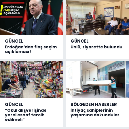
GÜNCEL
GÜNCEL
Erdoğan’dan flaş seçim
Ünlü, ziyarette bulundu
açıklaması!
GÜNCEL
BÖLGEDEN HABERLER
“Okul alışverişinde
İhtiyaç sahiplerinin
yerel esnaf tercih
yaşamına dokundular
edilmeli”