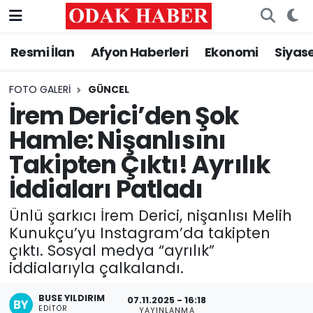
Resmi İlan
Afyon Haberleri
Ekonomi
Siyas
AFYONKARAHİSAR HABERLERİ
Nöbetçi Eczaneler
Resmi İlan
Hava Durumu
FOTO GALERI
GÜNCEL
İrem Derici’den Şok
ASAYİŞ
Trafik Durumu
Hamle: Nişanlısını
Takipten Çıktı! Ayrılık
GÜNCEL
Süper Lig Puan Durumu ve Fikstür
İddiaları Patladı
SİYASET
Tüm Manşetler
Ünlü şarkıcı İrem Derici, nişanlısı Melih
EĞİTİM
Son Dakika Haberleri
Kunukçu’yu Instagram’da takipten
çıktı. Sosyal medya “ayrılık”
iddialarıyla çalkalandı.
MAGAZİN
Haber Arşivi
BUSE YILDIRIM
07.11.2025 - 16:18
SAĞLIK
EDITÖR
YAYINLANMA