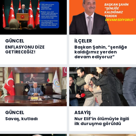
GÜNCEL
İLÇELER
ENFLASYONU DİZE
Başkan Şahin, “şenliğe
GETİRECEĞİZ!
kaldığımız yerden
devam ediyoruz”
GÜNCEL
ASAYİŞ
Savaş, kutladı
Nur Elif’in ölümüyle ilgili
ilk duruşma görüldü