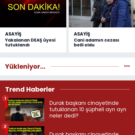
ASAYİŞ
ASAYİŞ
Yakalanan DEAŞ üyesi
Cani adamın cezası
tutuklandı
belli oldu
Yükleniyor...
Trend Haberler
1
Durak başkanı cinayetinde
tutuklanan 10 şüpheli ayrı ayrı
neler dedi?
2
Durak başkanı cinayetinde