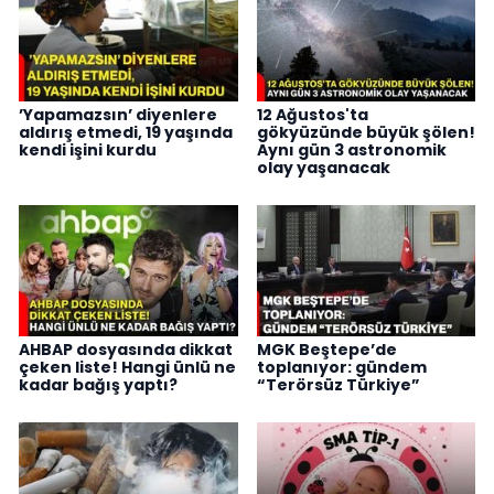
’Yapamazsın’ diyenlere
12 Ağustos'ta
aldırış etmedi, 19 yaşında
gökyüzünde büyük şölen!
kendi işini kurdu
Aynı gün 3 astronomik
olay yaşanacak
AHBAP dosyasında dikkat
MGK Beştepe’de
çeken liste! Hangi ünlü ne
toplanıyor: gündem
kadar bağış yaptı?
“Terörsüz Türkiye”