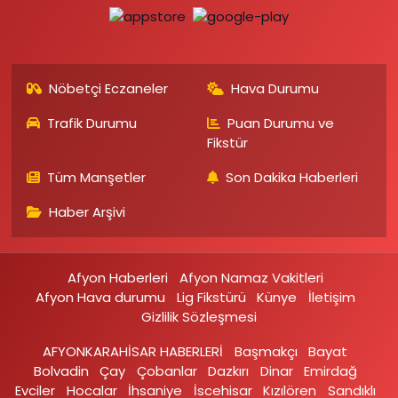
Nöbetçi Eczaneler
Hava Durumu
Trafik Durumu
Puan Durumu ve
Fikstür
Tüm Manşetler
Son Dakika Haberleri
Haber Arşivi
Afyon Haberleri
Afyon Namaz Vakitleri
Afyon Hava durumu
Lig Fikstürü
Künye
İletişim
Gizlilik Sözleşmesi
AFYONKARAHİSAR HABERLERİ
Başmakçı
Bayat
Bolvadin
Çay
Çobanlar
Dazkırı
Dinar
Emirdağ‎
Evciler‎
Hocalar
İhsaniye‎
İscehisar
Kızılören‎
Sandıklı‎