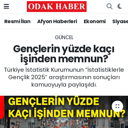
Resmi İlan
Afyon Haberleri
Ekonomi
Siyas
AFYONKARAHİSAR HABERLERİ
Nöbetçi Eczaneler
Resmi İlan
Hava Durumu
GÜNCEL
Gençlerin yüzde kaçı
ASAYİŞ
Trafik Durumu
işinden memnun?
GÜNCEL
Süper Lig Puan Durumu ve Fikstür
Türkiye İstatistik Kurumunun “İstatistiklerle
Gençlik 2025” araştırmasının sonuçları
SİYASET
Tüm Manşetler
kamuoyuyla paylaşıldı.
EĞİTİM
Son Dakika Haberleri
MAGAZİN
Haber Arşivi
SAĞLIK