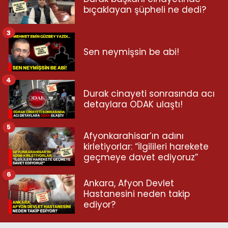
bıçaklayan şüpheli ne dedi?
3
Sen neymişsin be abi!
4
Durak cinayeti sonrasında acı
detaylara ODAK ulaştı!
5
Afyonkarahisar’ın adını
kirletiyorlar: “İlgilileri harekete
geçmeye davet ediyoruz”
6
Ankara, Afyon Devlet
Hastanesini neden takip
ediyor?