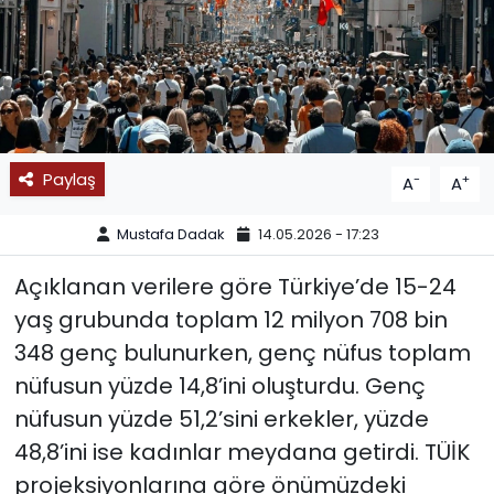
SPOR
11:11 MANŞET
Paylaş
-
+
A
A
Mustafa Dadak
14.05.2026 - 17:23
Açıklanan verilere göre Türkiye’de 15-24
yaş grubunda toplam 12 milyon 708 bin
348 genç bulunurken, genç nüfus toplam
nüfusun yüzde 14,8’ini oluşturdu. Genç
nüfusun yüzde 51,2’sini erkekler, yüzde
48,8’ini ise kadınlar meydana getirdi. TÜİK
projeksiyonlarına göre önümüzdeki