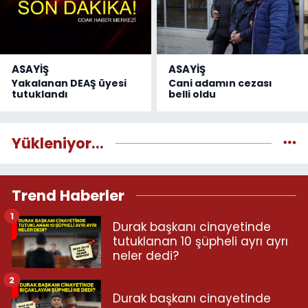
ASAYİŞ
ASAYİŞ
Yakalanan DEAŞ üyesi
Cani adamın cezası
tutuklandı
belli oldu
Yükleniyor...
Trend Haberler
1
Durak başkanı cinayetinde
tutuklanan 10 şüpheli ayrı ayrı
neler dedi?
2
Durak başkanı cinayetinde