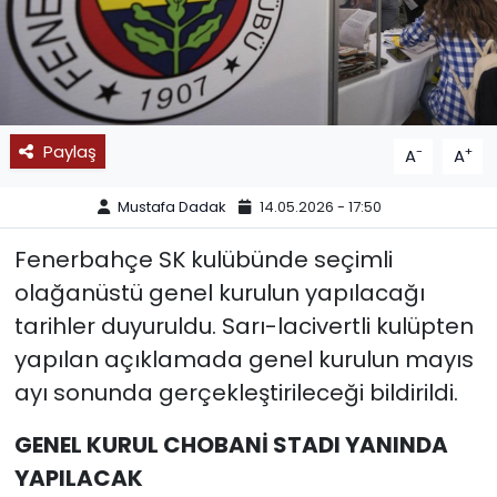
SPOR
11:11 MANŞET
Paylaş
-
+
A
A
Mustafa Dadak
14.05.2026 - 17:50
Fenerbahçe SK kulübünde seçimli
olağanüstü genel kurulun yapılacağı
tarihler duyuruldu. Sarı-lacivertli kulüpten
yapılan açıklamada genel kurulun mayıs
ayı sonunda gerçekleştirileceği bildirildi.
GENEL KURUL CHOBANİ STADI YANINDA
YAPILACAK