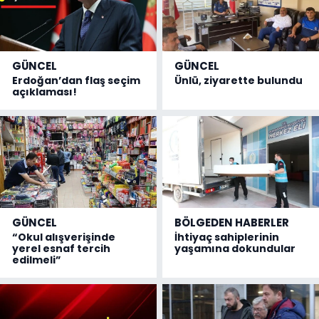
GÜNCEL
GÜNCEL
Erdoğan’dan flaş seçim
Ünlü, ziyarette bulundu
açıklaması!
GÜNCEL
BÖLGEDEN HABERLER
“Okul alışverişinde
İhtiyaç sahiplerinin
yerel esnaf tercih
yaşamına dokundular
edilmeli”