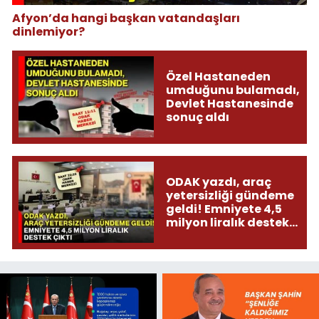
Afyon’da hangi başkan vatandaşları
dinlemiyor?
Özel Hastaneden
umduğunu bulamadı,
Devlet Hastanesinde
sonuç aldı
ODAK yazdı, araç
yetersizliği gündeme
geldi! Emniyete 4,5
milyon liralık destek
çıktı