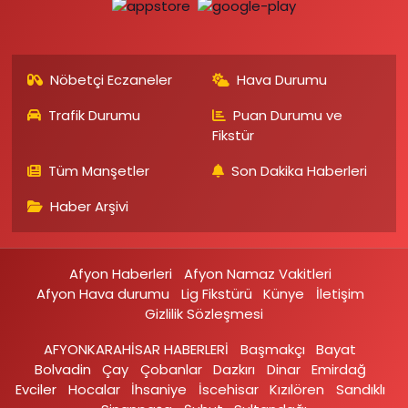
Nöbetçi Eczaneler
Hava Durumu
Trafik Durumu
Puan Durumu ve
Fikstür
Tüm Manşetler
Son Dakika Haberleri
Haber Arşivi
Afyon Haberleri
Afyon Namaz Vakitleri
Afyon Hava durumu
Lig Fikstürü
Künye
İletişim
Gizlilik Sözleşmesi
AFYONKARAHİSAR HABERLERİ
Başmakçı
Bayat
Bolvadin
Çay
Çobanlar
Dazkırı
Dinar
Emirdağ‎
Evciler‎
Hocalar
İhsaniye‎
İscehisar
Kızılören‎
Sandıklı‎