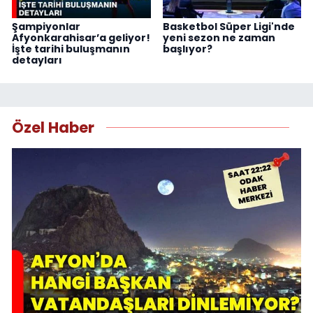
Şampiyonlar
Basketbol Süper Ligi'nde
Afyonkarahisar’a geliyor!
yeni sezon ne zaman
İşte tarihi buluşmanın
başlıyor?
detayları
Özel Haber