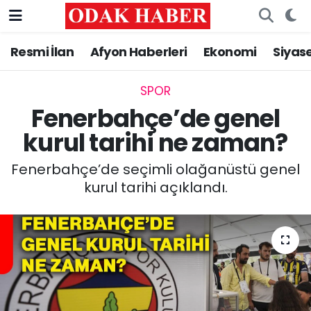
Resmi İlan
Afyon Haberleri
Ekonomi
Siyas
AFYONKARAHİSAR HABERLERİ
Nöbetçi Eczaneler
Resmi İlan
Hava Durumu
SPOR
Fenerbahçe’de genel
ASAYİŞ
Trafik Durumu
kurul tarihi ne zaman?
GÜNCEL
Süper Lig Puan Durumu ve Fikstür
Fenerbahçe’de seçimli olağanüstü genel
kurul tarihi açıklandı.
SİYASET
Tüm Manşetler
EĞİTİM
Son Dakika Haberleri
MAGAZİN
Haber Arşivi
SAĞLIK