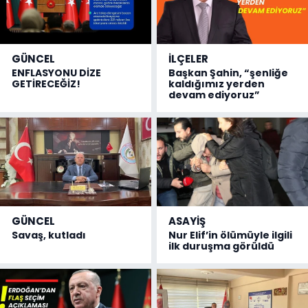
GÜNCEL
İLÇELER
ENFLASYONU DİZE
Başkan Şahin, “şenliğe
GETİRECEĞİZ!
kaldığımız yerden
devam ediyoruz”
GÜNCEL
ASAYİŞ
Savaş, kutladı
Nur Elif’in ölümüyle ilgili
ilk duruşma görüldü