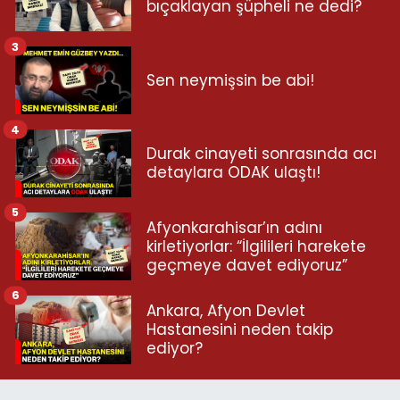
bıçaklayan şüpheli ne dedi?
3
Sen neymişsin be abi!
4
Durak cinayeti sonrasında acı
detaylara ODAK ulaştı!
5
Afyonkarahisar’ın adını
kirletiyorlar: “İlgilileri harekete
geçmeye davet ediyoruz”
6
Ankara, Afyon Devlet
Hastanesini neden takip
ediyor?