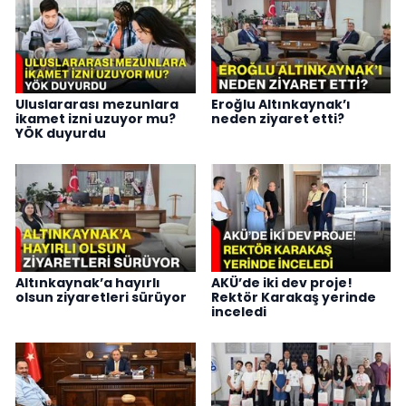
Uluslararası mezunlara
Eroğlu Altınkaynak’ı
ikamet izni uzuyor mu?
neden ziyaret etti?
YÖK duyurdu
Altınkaynak’a hayırlı
AKÜ’de iki dev proje!
olsun ziyaretleri sürüyor
Rektör Karakaş yerinde
inceledi