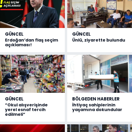
GÜNCEL
GÜNCEL
Erdoğan’dan flaş seçim
Ünlü, ziyarette bulundu
açıklaması!
GÜNCEL
BÖLGEDEN HABERLER
“Okul alışverişinde
İhtiyaç sahiplerinin
yerel esnaf tercih
yaşamına dokundular
edilmeli”