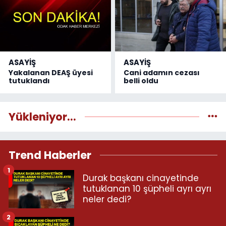
ASAYİŞ
ASAYİŞ
Yakalanan DEAŞ üyesi
Cani adamın cezası
tutuklandı
belli oldu
Yükleniyor...
Trend Haberler
1
Durak başkanı cinayetinde
tutuklanan 10 şüpheli ayrı ayrı
neler dedi?
2