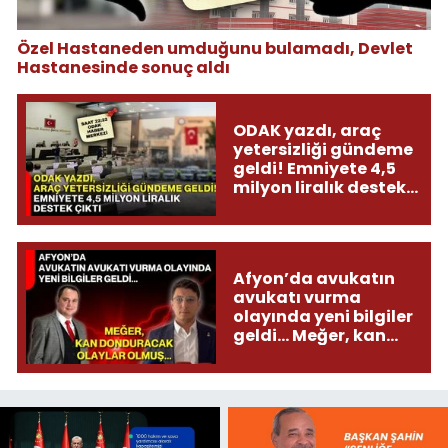
Özel Hastaneden umduğunu bulamadı, Devlet
Hastanesinde sonuç aldı
ODAK yazdı, araç
yetersizliği gündeme
geldi! Emniyete 4,5
milyon liralık destek
çıktı
Afyon’da avukatın
avukatı vurma
olayında yeni bilgiler
geldi... Meğer, kan
donduracak olaylar
olmuş...