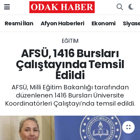
Resmi İlan
Afyon Haberleri
Ekonomi
Siyas
AFYONKARAHİSAR HABERLERİ
Nöbetçi Eczaneler
Resmi İlan
Hava Durumu
EĞITIM
AFSÜ, 1416 Bursları
ASAYİŞ
Trafik Durumu
Çalıştayında Temsil
Edildi
GÜNCEL
Süper Lig Puan Durumu ve Fikstür
AFSÜ, Milli Eğitim Bakanlığı tarafından
SİYASET
Tüm Manşetler
düzenlenen 1416 Bursları Üniversite
Koordinatörleri Çalıştayı’nda temsil edildi.
EĞİTİM
Son Dakika Haberleri
MAGAZİN
Haber Arşivi
SAĞLIK