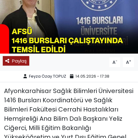
SPOR
11:11 MANŞET
Paylaş
-
+
A
A
Feyza Özay TOPUZ
14.05.2026 - 17:38
Afyonkarahisar Sağlık Bilimleri Üniversitesi
1416 Bursları Koordinatörü ve Sağlık
Bilimleri Fakültesi Cerrahi Hastalıkları
Hemşireliği Ana Bilim Dalı Başkanı Yeliz
Ciğerci, Milli Eğitim Bakanlığı
Yükseköğretim ve Yurt Dışı Eğitim Genel