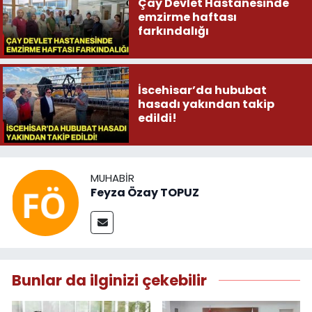
Çay Devlet Hastanesinde
emzirme haftası
farkındalığı
İscehisar’da hububat
hasadı yakından takip
edildi!
MUHABIR
Feyza Özay TOPUZ
Bunlar da ilginizi çekebilir