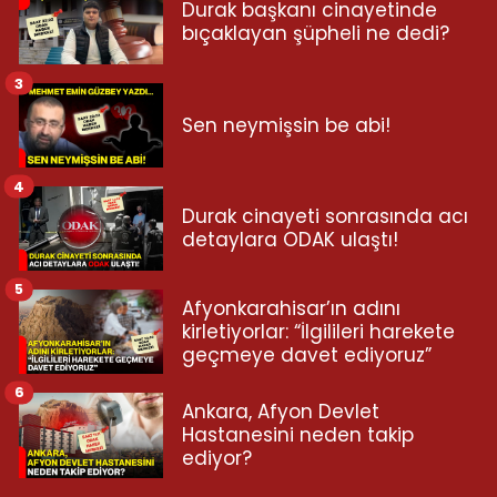
Durak başkanı cinayetinde
bıçaklayan şüpheli ne dedi?
3
Sen neymişsin be abi!
4
Durak cinayeti sonrasında acı
detaylara ODAK ulaştı!
5
Afyonkarahisar’ın adını
kirletiyorlar: “İlgilileri harekete
geçmeye davet ediyoruz”
6
Ankara, Afyon Devlet
Hastanesini neden takip
ediyor?