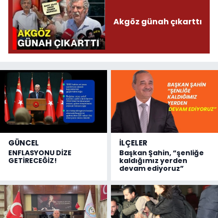
Akgöz günah çıkarttı
GÜNCEL
İLÇELER
ENFLASYONU DİZE
Başkan Şahin, “şenliğe
GETİRECEĞİZ!
kaldığımız yerden
devam ediyoruz”