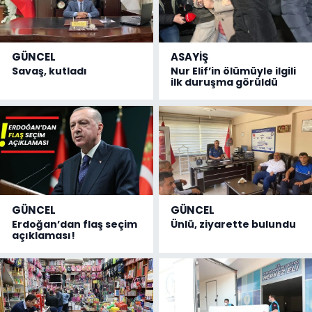
GÜNCEL
ASAYİŞ
Savaş, kutladı
Nur Elif’in ölümüyle ilgili
ilk duruşma görüldü
GÜNCEL
GÜNCEL
Erdoğan’dan flaş seçim
Ünlü, ziyarette bulundu
açıklaması!