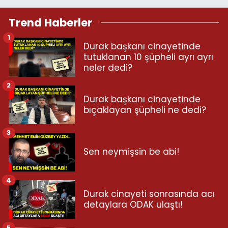
Trend Haberler
1
Durak başkanı cinayetinde
tutuklanan 10 şüpheli ayrı ayrı
neler dedi?
2
Durak başkanı cinayetinde
bıçaklayan şüpheli ne dedi?
3
Sen neymişsin be abi!
4
Durak cinayeti sonrasında acı
detaylara ODAK ulaştı!
5