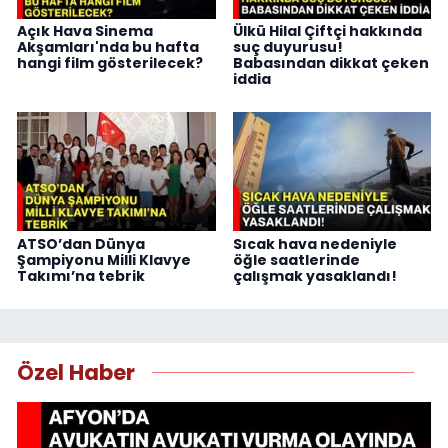
Açık Hava Sinema
Ülkü Hilal Çiftçi hakkında
Akşamları'nda bu hafta
suç duyurusu!
hangi film gösterilecek?
Babasından dikkat çeken
iddia
ATSO’dan Dünya
Sıcak hava nedeniyle
Şampiyonu Milli Klavye
öğle saatlerinde
Takımı’na tebrik
çalışmak yasaklandı!
Özel Haber