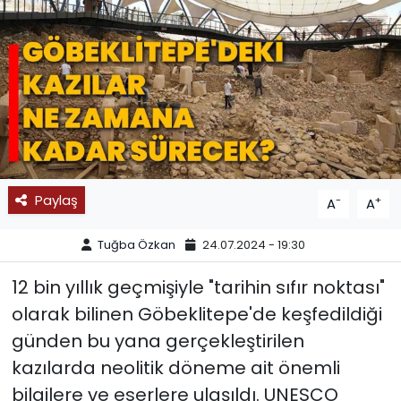
SPOR
11:11 MANŞET
Paylaş
-
+
A
A
Tuğba Özkan
24.07.2024 - 19:30
12 bin yıllık geçmişiyle "tarihin sıfır noktası"
olarak bilinen Göbeklitepe'de keşfedildiği
günden bu yana gerçekleştirilen
kazılarda neolitik döneme ait önemli
bilgilere ve eserlere ulaşıldı. UNESCO