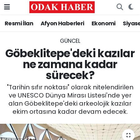
Resmi İlan
Afyon Haberleri
Ekonomi
Siyas
AFYONKARAHİSAR HABERLERİ
Nöbetçi Eczaneler
Resmi İlan
Hava Durumu
GÜNCEL
Göbeklitepe'deki kazılar
ASAYİŞ
Trafik Durumu
ne zamana kadar
sürecek?
GÜNCEL
Süper Lig Puan Durumu ve Fikstür
"Tarihin sıfır noktası" olarak nitelendirilen
SİYASET
Tüm Manşetler
ve UNESCO Dünya Mirası Listesi'nde yer
alan Göbeklitepe'deki arkeolojik kazılar
EĞİTİM
Son Dakika Haberleri
ekim ortasına kadar devam edecek.
MAGAZİN
Haber Arşivi
SAĞLIK