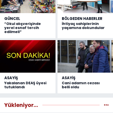
GÜNCEL
BÖLGEDEN HABERLER
“Okul alışverişinde
İhtiyaç sahiplerinin
yerel esnaf tercih
yaşamına dokundular
edilmeli”
ASAYİŞ
ASAYİŞ
Yakalanan DEAŞ üyesi
Cani adamın cezası
tutuklandı
belli oldu
Yükleniyor...