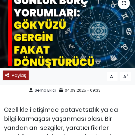
SPOR
11:11 MANŞET
Paylaş
-
+
A
A
Sema Ekici
04.09.2025 - 09:33
Özellikle iletişimde patavatsızlık ya da
bilgi karmaşası yaşanması olası. Bir
yandan ani sezgiler, yaratıcı fikirler