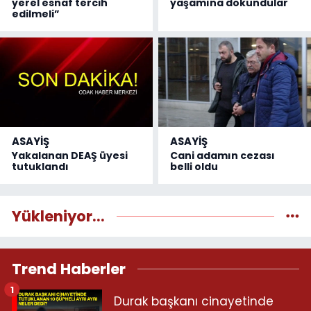
yerel esnaf tercih
yaşamına dokundular
edilmeli”
ASAYİŞ
ASAYİŞ
Yakalanan DEAŞ üyesi
Cani adamın cezası
tutuklandı
belli oldu
Yükleniyor...
Trend Haberler
1
Durak başkanı cinayetinde