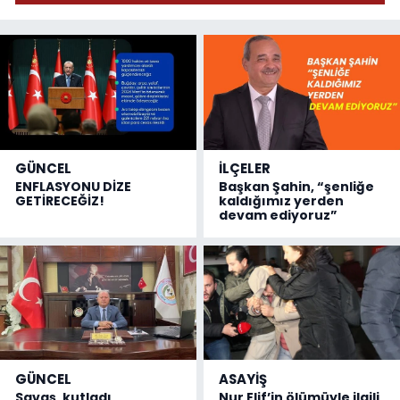
GÜNCEL
İLÇELER
ENFLASYONU DİZE
Başkan Şahin, “şenliğe
GETİRECEĞİZ!
kaldığımız yerden
devam ediyoruz”
GÜNCEL
ASAYİŞ
Savaş, kutladı
Nur Elif’in ölümüyle ilgili