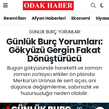
Resmi İlan
Afyon Haberleri
Ekonomi
Siyas
AFYONKARAHİSAR HABERLERİ
Nöbetçi Eczaneler
Resmi İlan
Hava Durumu
GÜNLÜK BURÇ YORUMLARI
Günlük Burç Yorumları:
ASAYİŞ
Trafik Durumu
Gökyüzü Gergin Fakat
Dönüştürücü
GÜNCEL
Süper Lig Puan Durumu ve Fikstür
Bugün gökyüzünde hareketli ve zaman
SİYASET
Tüm Manşetler
zaman zorlayıcı etkiler ön planda.
Merkür’ün Uranüs ile sert açısı, ani
EĞİTİM
Son Dakika Haberleri
düşünce değişimlerine, sabırsızlık ve
huzursuzluğa neden olabilir.
MAGAZİN
Haber Arşivi
SAĞLIK