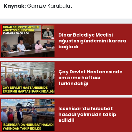
Kaynak:
Gamze Karabulut
Dinar Belediye Meclisi
ağustos gündemini karara
bağladı
Çay Devlet Hastanesinde
emzirme haftası
farkındalığı
İscehisar’da hububat
hasadı yakından takip
edildi!