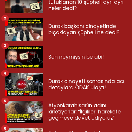
tutuklanan 10 şüpheli ayrı ayrı
neler dedi?
2
Durak başkanı cinayetinde
bıçaklayan şüpheli ne dedi?
3
Sen neymişsin be abi!
4
Durak cinayeti sonrasında acı
detaylara ODAK ulaştı!
5
Afyonkarahisar’ın adını
kirletiyorlar: “İlgilileri harekete
geçmeye davet ediyoruz”
6