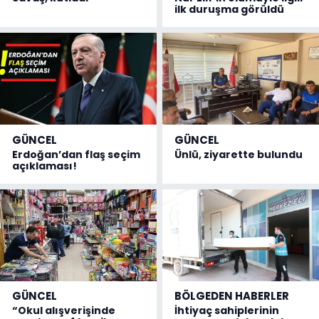
ilk duruşma görüldü
GÜNCEL
GÜNCEL
Erdoğan’dan flaş seçim
Ünlü, ziyarette bulundu
açıklaması!
GÜNCEL
BÖLGEDEN HABERLER
“Okul alışverişinde
İhtiyaç sahiplerinin