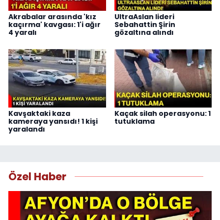
Akrabalar arasında 'kız
UltraAslan lideri
kaçırma' kavgası: 1'i ağır
Sebahattin Şirin
4 yaralı
gözaltına alındı
Kavşaktaki kaza
Kaçak silah operasyonu: 1
kameraya yansıdı! 1 kişi
tutuklama
yaralandı
Özel Haber