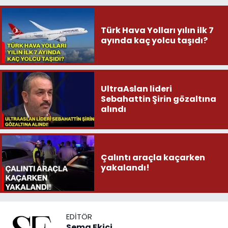
Türk Hava Yolları yılın ilk 7
ayında kaç yolcu taşıdı?
UltraAslan lideri
Sebahattin Şirin gözaltına
alındı
Çalıntı araçla kaçarken
yakalandı!
EDITÖR
Sema Ekici