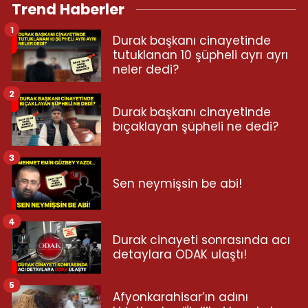
Trend Haberler
1
Durak başkanı cinayetinde
tutuklanan 10 şüpheli ayrı ayrı
neler dedi?
2
Durak başkanı cinayetinde
bıçaklayan şüpheli ne dedi?
3
Sen neymişsin be abi!
4
Durak cinayeti sonrasında acı
detaylara ODAK ulaştı!
5
Afyonkarahisar’ın adını