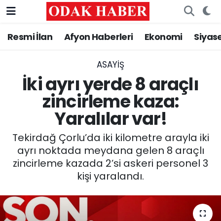
Resmi İlan
Afyon Haberleri
Ekonomi
Siyas
AFYONKARAHİSAR HABERLERİ
Nöbetçi Eczaneler
Resmi İlan
Hava Durumu
ASAYİŞ
İki ayrı yerde 8 araçlı
ASAYİŞ
Trafik Durumu
zincirleme kaza:
Yaralılar var!
GÜNCEL
Süper Lig Puan Durumu ve Fikstür
Tekirdağ Çorlu’da iki kilometre arayla iki
SİYASET
Tüm Manşetler
ayrı noktada meydana gelen 8 araçlı
zincirleme kazada 2’si askeri personel 3
EĞİTİM
Son Dakika Haberleri
kişi yaralandı.
MAGAZİN
Haber Arşivi
SAĞLIK