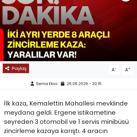
SPOR
11:11 MANŞET
Paylaş
-
+
A
A
Sema Ekici
26.06.2026 - 20:15
İlk kaza, Kemalettin Mahallesi mevkiinde
meydana geldi. Ergene istikametine
seyreden 3 otomobil ve 1 servis minibüsü
zincirleme kazaya karıştı. 4 aracın