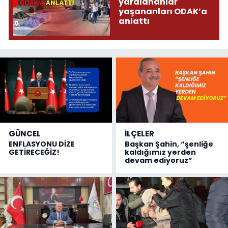
yaralananlar
yaşananları ODAK’a
anlattı
GÜNCEL
İLÇELER
ENFLASYONU DİZE
Başkan Şahin, “şenliğe
GETİRECEĞİZ!
kaldığımız yerden
devam ediyoruz”