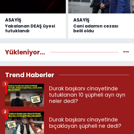
ASAYİŞ
ASAYİŞ
Yakalanan DEAŞ üyesi
Cani adamın cezası
tutuklandı
belli oldu
Yükleniyor...
Trend Haberler
1
Durak başkanı cinayetinde
tutuklanan 10 şüpheli ayrı ayrı
neler dedi?
2
Durak başkanı cinayetinde
bıçaklayan şüpheli ne dedi?