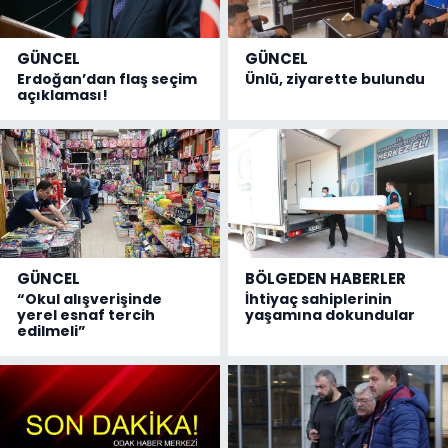
GÜNCEL
GÜNCEL
Erdoğan’dan flaş seçim
Ünlü, ziyarette bulundu
açıklaması!
GÜNCEL
BÖLGEDEN HABERLER
“Okul alışverişinde
İhtiyaç sahiplerinin
yerel esnaf tercih
yaşamına dokundular
edilmeli”