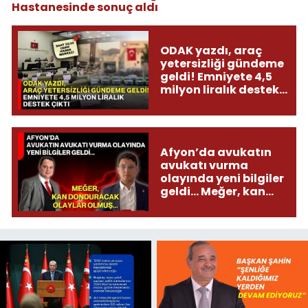
Hastanesinde sonuç aldı
ODAK yazdı, araç
yetersizliği gündeme
geldi! Emniyete 4,5
milyon liralık destek
çıktı
Afyon’da avukatın
avukatı vurma
olayında yeni bilgiler
geldi... Meğer, kan
donduracak olaylar
olmuş...