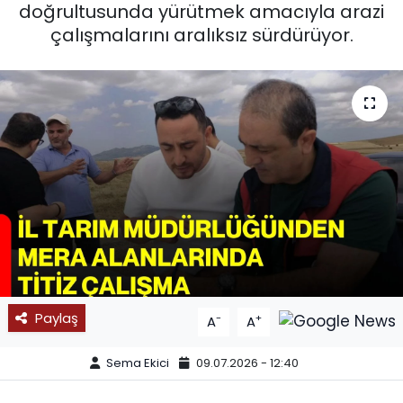
doğrultusunda yürütmek amacıyla arazi
SPOR
çalışmalarını aralıksız sürdürüyor.
11:11 MANŞET
Paylaş
-
+
A
A
Sema Ekici
09.07.2026 - 12:40