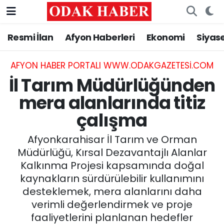
Resmi İlan
Afyon Haberleri
Ekonomi
Siyas
AFYONKARAHİSAR HABERLERİ
Nöbetçi Eczaneler
Resmi İlan
Hava Durumu
AFYON HABER PORTALI WWW.ODAKGAZETESI.COM
İl Tarım Müdürlüğünden
ASAYİŞ
Trafik Durumu
mera alanlarında titiz
çalışma
GÜNCEL
Süper Lig Puan Durumu ve Fikstür
Afyonkarahisar İl Tarım ve Orman
SİYASET
Tüm Manşetler
Müdürlüğü, Kırsal Dezavantajlı Alanlar
Kalkınma Projesi kapsamında doğal
EĞİTİM
Son Dakika Haberleri
kaynakların sürdürülebilir kullanımını
desteklemek, mera alanlarını daha
MAGAZİN
Haber Arşivi
verimli değerlendirmek ve proje
SAĞLIK
faaliyetlerini planlanan hedefler