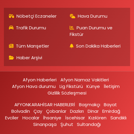
Nöbetçi Eczaneler
Hava Durumu
Trafik Durumu
Puan Durumu ve
Fikstür
Tüm Manşetler
Son Dakika Haberleri
Haber Arşivi
Afyon Haberleri
Afyon Namaz Vakitleri
Afyon Hava durumu
Lig Fikstürü
Künye
İletişim
Gizlilik Sözleşmesi
AFYONKARAHİSAR HABERLERİ
Başmakçı
Bayat
Bolvadin
Çay
Çobanlar
Dazkırı
Dinar
Emirdağ‎
Evciler‎
Hocalar
İhsaniye‎
İscehisar
Kızılören‎
Sandıklı‎
Sinanpaşa
Şuhut
Sultandağı