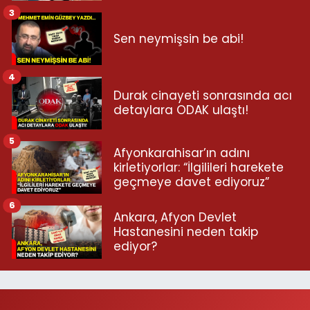
3
Sen neymişsin be abi!
4
Durak cinayeti sonrasında acı
detaylara ODAK ulaştı!
5
Afyonkarahisar’ın adını
kirletiyorlar: “İlgilileri harekete
geçmeye davet ediyoruz”
6
Ankara, Afyon Devlet
Hastanesini neden takip
ediyor?