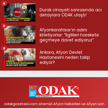
4
Durak cinayeti sonrasında acı
detaylara ODAK ulaştı!
5
Afyonkarahisar’ın adını
kirletiyorlar: “İlgilileri harekete
geçmeye davet ediyoruz”
6
Ankara, Afyon Devlet
Hastanesini neden takip
ediyor?
odakgazetesi.com sitemizi Afyon haberleri ve Afyon son