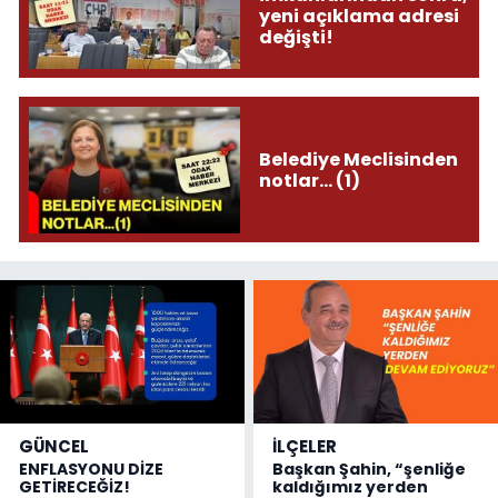
yeni açıklama adresi
değişti!
Belediye Meclisinden
notlar... (1)
GÜNCEL
İLÇELER
ENFLASYONU DİZE
Başkan Şahin, “şenliğe
GETİRECEĞİZ!
kaldığımız yerden