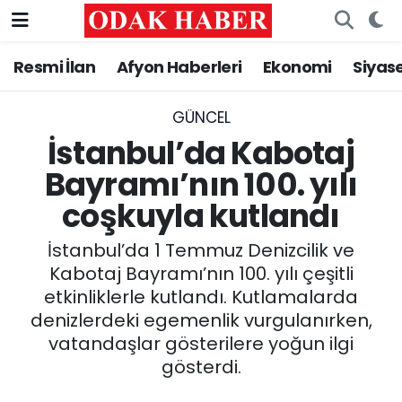
Resmi İlan
Afyon Haberleri
Ekonomi
Siyas
AFYONKARAHİSAR HABERLERİ
Nöbetçi Eczaneler
Resmi İlan
Hava Durumu
GÜNCEL
İstanbul’da Kabotaj
ASAYİŞ
Trafik Durumu
Bayramı’nın 100. yılı
coşkuyla kutlandı
GÜNCEL
Süper Lig Puan Durumu ve Fikstür
İstanbul’da 1 Temmuz Denizcilik ve
SİYASET
Tüm Manşetler
Kabotaj Bayramı’nın 100. yılı çeşitli
etkinliklerle kutlandı. Kutlamalarda
EĞİTİM
Son Dakika Haberleri
denizlerdeki egemenlik vurgulanırken,
vatandaşlar gösterilere yoğun ilgi
MAGAZİN
Haber Arşivi
gösterdi.
SAĞLIK