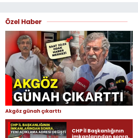
Özel Haber
Akgöz günah çıkarttı
CHP İl Başkanlığının
imkanlarından sonra,