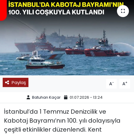
SPOR
11:11 MANŞET
Paylaş
-
+
A
A
Batuhan Kaçar
01.07.2026 - 13:24
İstanbul’da 1 Temmuz Denizcilik ve
Kabotaj Bayramı’nın 100. yılı dolayısıyla
çeşitli etkinlikler düzenlendi. Kent