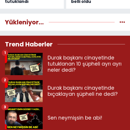
tutuklandı
belli oldu
Yükleniyor...
Trend Haberler
1
Durak başkanı cinayetinde
tutuklanan 10 şüpheli ayrı ayrı
neler dedi?
2
Durak başkanı cinayetinde
bıçaklayan şüpheli ne dedi?
3
Sen neymişsin be abi!