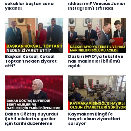
sokaklar baştan sona
iddiası mı? Vinicius Junior
yıkandı
Instagram'ı sıfırladı
Başkan Köksal, Köksal
Dazkırı MYO’ya tekstil ve
Toptan’ı neden ziyaret
halı makineleri bölümü
etti?
açıldı
Bakan Göktaş duyurdu!
Kaymakam Bingöl'e
Şehit aileleri ve gaziler
hayırlı olsun ziyaretleri
için tarihi düzenleme
sürüyor