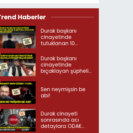
Trend Haberler
Durak başkanı
cinayetinde
tutuklanan 10
şüpheli ayrı ayrı
neler dedi?
Durak başkanı
cinayetinde
bıçaklayan şüpheli
ne dedi?
Sen neymişsin be
abi!
Durak cinayeti
sonrasında acı
detaylara ODAK
ulaştı!