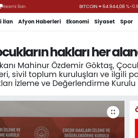
Resmi İlan
DOLAR
47,7436
%0.1
EURO
55,2510
%0.3
 İlan
Afyon Haberleri
Ekonomi
Siyaset
Spor
STERLİN
64,4811
%0.3
GRAM ALTIN
6660.55
%0.0
cukların hakları her ala
BİST100
13.779
%-1
BITCOIN
64.944,08
%-0.1
akanı Mahinur Özdemir Göktaş, Çocuk
, sivil toplum kuruluşları ve ilgili 
ları İzleme ve Değerlendirme Kurulu T