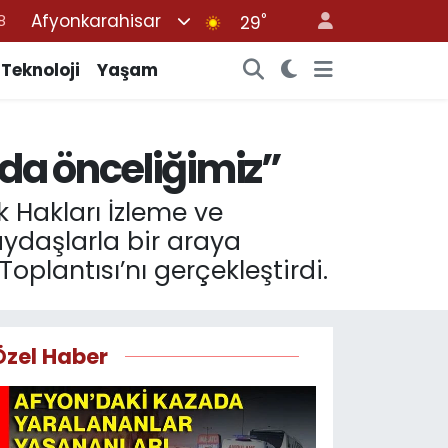
Afyonkarahisar
°
8
29
2
Teknoloji
Yaşam
8
3
nda önceliğimiz”
4
8
 Hakları İzleme ve
paydaşlarla bir araya
oplantısı’nı gerçekleştirdi.
Özel Haber