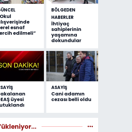
GÜNCEL
BÖLGEDEN
Okul
HABERLER
lışverişinde
İhtiyaç
erel esnaf
sahiplerinin
ercih edilmeli”
yaşamına
dokundular
SAYİŞ
ASAYİŞ
Yakalanan
Cani adamın
EAŞ üyesi
cezası belli oldu
utuklandı
Yükleniyor...