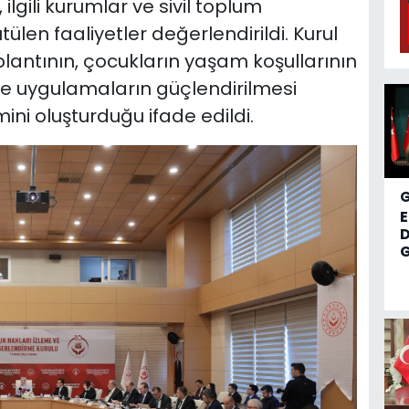
ilgili kurumlar ve sivil toplum
rütülen faaliyetler değerlendirildi. Kurul
oplantının, çocukların yaşam koşullarının
a ve uygulamaların güçlendirilmesi
ini oluşturduğu ifade edildi.
D
G