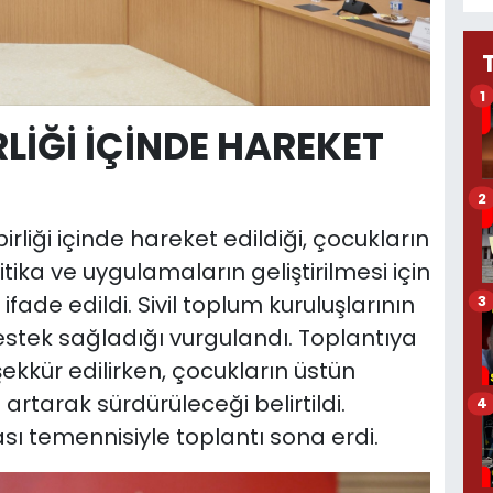
1
LİĞİ İÇİNDE HAREKET
2
birliği içinde hareket edildiği, çocukların
tika ve uygulamaların geliştirilmesi için
fade edildi. Sivil toplum kuruluşlarının
3
estek sağladığı vurgulandı. Toplantıya
kkür edilirken, çocukların üstün
artarak sürdürüleceği belirtildi.
4
sı temennisiyle toplantı sona erdi.