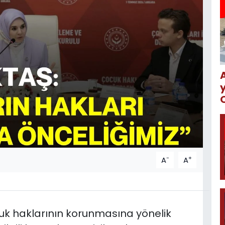
-
+
A
A
cuk haklarının korunmasına yönelik