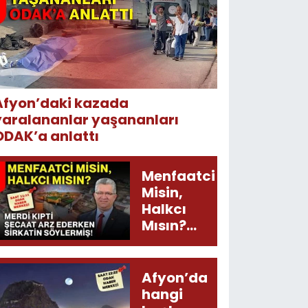
Afyon’daki kazada
yaralananlar yaşananları
ODAK’a anlattı
Menfaatci
Misin,
Halkcı
Mısın?
Merdi
Kıpti
Şecaat
Afyon’da
Arz
hangi