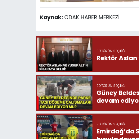
Kaynak:
ODAK HABER MERKEZİ
EDITÖRÜN SEÇTIĞI
Rektör Aslan 
EDITÖRÜN SEÇTIĞI
Güney Beldes
devam ediyo
EDITÖRÜN SEÇTIĞI
Emirdağ’da S