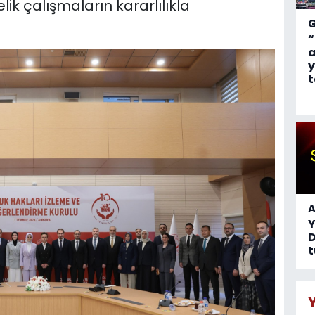
k çalışmaların kararlılıkla
“
a
y
t
A
D
t