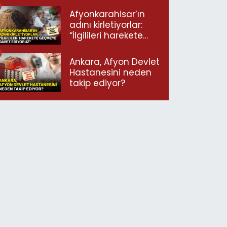
Afyonkarahisar’ın
adını kirletiyorlar:
“İlgilileri harekete
geçmeye davet
ediyoruz”
Ankara, Afyon Devlet
Hastanesini neden
takip ediyor?