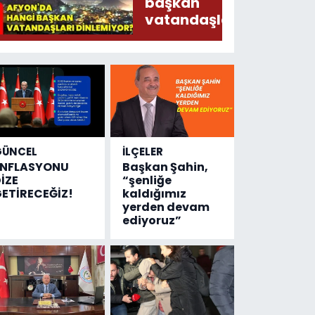
Ederken
başkan
Sirkatin
vatandaşları
Söylermiş!
dinlemiyor?
GÜNCEL
İLÇELER
ENFLASYONU
Başkan Şahin,
İZE
“şenliğe
ETİRECEĞİZ!
kaldığımız
yerden devam
ediyoruz”