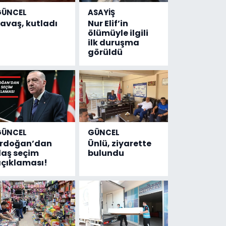
GÜNCEL
ASAYİŞ
avaş, kutladı
Nur Elif’in
ölümüyle ilgili
ilk duruşma
görüldü
GÜNCEL
GÜNCEL
Erdoğan’dan
Ünlü, ziyarette
laş seçim
bulundu
çıklaması!