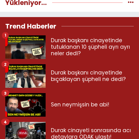
Yükleniyor...
Trend Haberler
1
Durak başkanı cinayetinde
tutuklanan 10 şüpheli ayrı ayrı
neler dedi?
2
Durak başkanı cinayetinde
bıçaklayan şüpheli ne dedi?
3
Sen neymişsin be abi!
4
Durak cinayeti sonrasında acı
detaylara ODAK ulaştı!