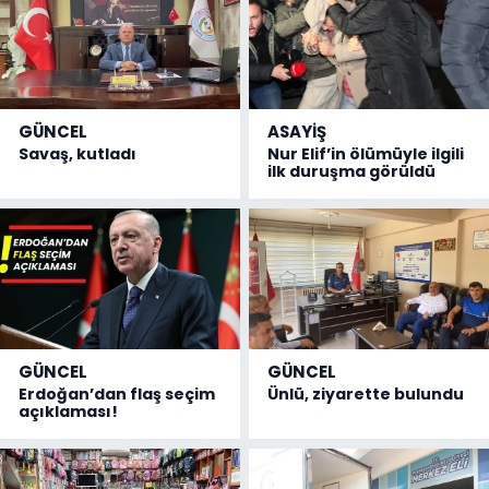
GÜNCEL
ASAYİŞ
Savaş, kutladı
Nur Elif’in ölümüyle ilgili
ilk duruşma görüldü
GÜNCEL
GÜNCEL
Erdoğan’dan flaş seçim
Ünlü, ziyarette bulundu
açıklaması!