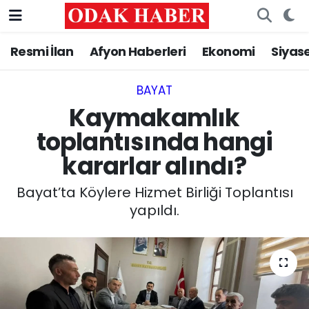
Resmi İlan
Afyon Haberleri
Ekonomi
Siyas
AFYONKARAHİSAR HABERLERİ
Nöbetçi Eczaneler
Resmi İlan
Hava Durumu
BAYAT
Kaymakamlık
ASAYİŞ
Trafik Durumu
toplantısında hangi
kararlar alındı?
GÜNCEL
Süper Lig Puan Durumu ve Fikstür
Bayat’ta Köylere Hizmet Birliği Toplantısı
SİYASET
Tüm Manşetler
yapıldı.
EĞİTİM
Son Dakika Haberleri
MAGAZİN
Haber Arşivi
SAĞLIK