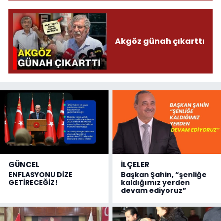
Akgöz günah çıkarttı
GÜNCEL
İLÇELER
ENFLASYONU DİZE
Başkan Şahin, “şenliğe
GETİRECEĞİZ!
kaldığımız yerden
devam ediyoruz”