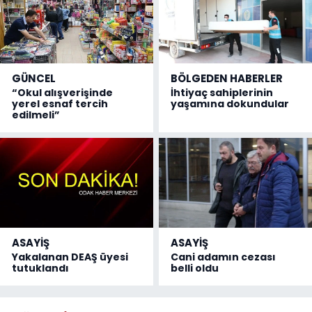
GÜNCEL
BÖLGEDEN HABERLER
“Okul alışverişinde
İhtiyaç sahiplerinin
yerel esnaf tercih
yaşamına dokundular
edilmeli”
ASAYİŞ
ASAYİŞ
Yakalanan DEAŞ üyesi
Cani adamın cezası
tutuklandı
belli oldu