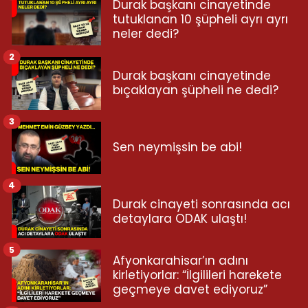
Durak başkanı cinayetinde
tutuklanan 10 şüpheli ayrı ayrı
neler dedi?
2
Durak başkanı cinayetinde
bıçaklayan şüpheli ne dedi?
3
Sen neymişsin be abi!
4
Durak cinayeti sonrasında acı
detaylara ODAK ulaştı!
5
Afyonkarahisar’ın adını
kirletiyorlar: “İlgilileri harekete
geçmeye davet ediyoruz”