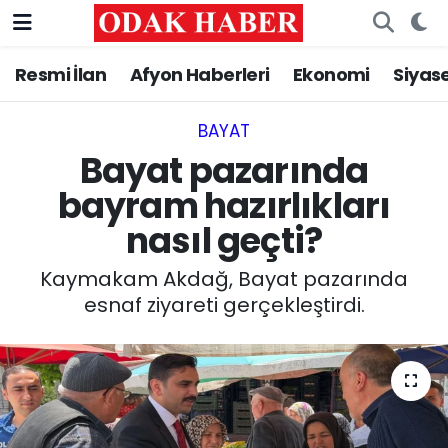
Resmi İlan
Afyon Haberleri
Ekonomi
Siyas
AFYONKARAHİSAR HABERLERİ
Nöbetçi Eczaneler
Resmi İlan
Hava Durumu
BAYAT
Bayat pazarında
ASAYİŞ
Trafik Durumu
bayram hazırlıkları
nasıl geçti?
GÜNCEL
Süper Lig Puan Durumu ve Fikstür
Kaymakam Akdağ, Bayat pazarında
SİYASET
Tüm Manşetler
esnaf ziyareti gerçekleştirdi.
EĞİTİM
Son Dakika Haberleri
MAGAZİN
Haber Arşivi
SAĞLIK