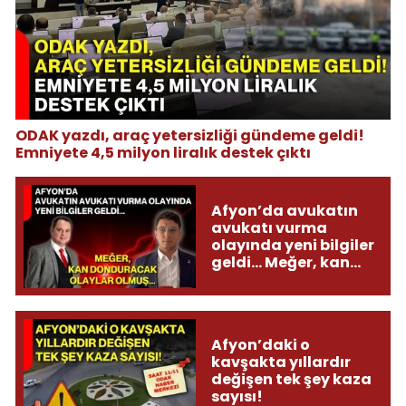
ODAK yazdı, araç yetersizliği gündeme geldi!
Emniyete 4,5 milyon liralık destek çıktı
Afyon’da avukatın
avukatı vurma
olayında yeni bilgiler
geldi... Meğer, kan
donduracak olaylar
olmuş...
Afyon’daki o
kavşakta yıllardır
değişen tek şey kaza
sayısı!