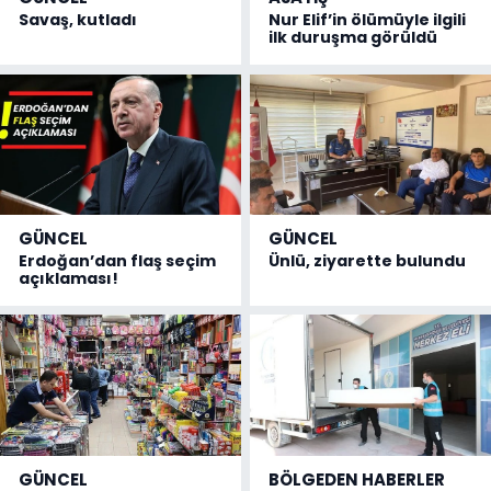
Savaş, kutladı
Nur Elif’in ölümüyle ilgili
ilk duruşma görüldü
GÜNCEL
GÜNCEL
Erdoğan’dan flaş seçim
Ünlü, ziyarette bulundu
açıklaması!
GÜNCEL
BÖLGEDEN HABERLER