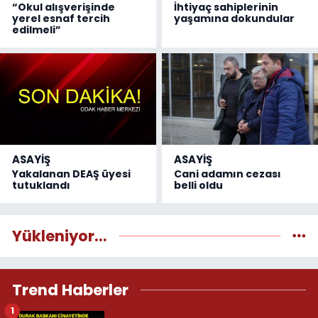
“Okul alışverişinde
İhtiyaç sahiplerinin
yerel esnaf tercih
yaşamına dokundular
edilmeli”
ASAYİŞ
ASAYİŞ
Yakalanan DEAŞ üyesi
Cani adamın cezası
tutuklandı
belli oldu
Yükleniyor...
Trend Haberler
1