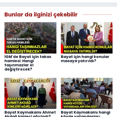
Bunlar da ilginizi çekebilir
İGM'de Bayat için takas
Bayat için hangi konular
hamlesi: Hangi
masaya yatırıldı?
taşınmazlar el
değiştirecek?
Bayat Kaymakamı Ahmet
Bayat Kaymakamı hangi
Akdağ kimleri ağırladı?
köyde vatandaşları