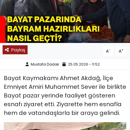
SPOR
11:11 MANŞET
Paylaş
-
+
A
A
Mustafa Dadak
25.05.2026 - 11:52
Bayat Kaymakamı Ahmet Akdağ, İlçe
Emniyet Amiri Muhammet Sever ile birlikte
Bayat pazar yerinde faaliyet gösteren
esnafı ziyaret etti. Ziyarette hem esnafla
hem de vatandaşlarla bir araya gelindi.