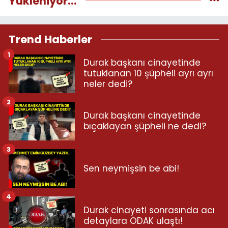
Yükleniyor...
Trend Haberler
1
Durak başkanı cinayetinde
tutuklanan 10 şüpheli ayrı ayrı
neler dedi?
2
Durak başkanı cinayetinde
bıçaklayan şüpheli ne dedi?
3
Sen neymişsin be abi!
4
Durak cinayeti sonrasında acı
detaylara ODAK ulaştı!