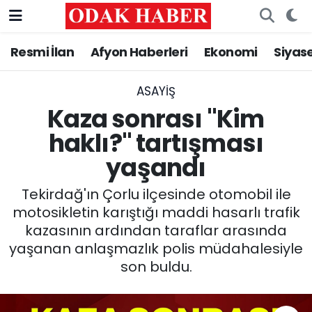
Resmi İlan
Afyon Haberleri
Ekonomi
Siyas
AFYONKARAHİSAR HABERLERİ
Nöbetçi Eczaneler
Resmi İlan
Hava Durumu
ASAYİŞ
Kaza sonrası "Kim
ASAYİŞ
Trafik Durumu
haklı?" tartışması
yaşandı
GÜNCEL
Süper Lig Puan Durumu ve Fikstür
Tekirdağ'ın Çorlu ilçesinde otomobil ile
SİYASET
Tüm Manşetler
motosikletin karıştığı maddi hasarlı trafik
kazasının ardından taraflar arasında
EĞİTİM
Son Dakika Haberleri
yaşanan anlaşmazlık polis müdahalesiyle
son buldu.
MAGAZİN
Haber Arşivi
SAĞLIK