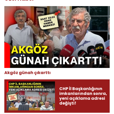
Akgöz günah çıkarttı
CHP İl Başkanlığının
imkanlarından sonra,
yeni açıklama adresi
değişti!