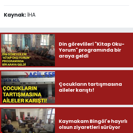
Kaynak:
İHA
Din görevlileri "Kitap Oku-
Yorum" programında bir
araya geldi
Çocukların tartışmasına
aileler karıştı!
Kaymakam Bingöl'e hayırlı
olsun ziyaretleri sürüyor