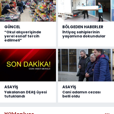
GÜNCEL
BÖLGEDEN HABERLER
“Okul alışverişinde
İhtiyaç sahiplerinin
yerel esnaf tercih
yaşamına dokundular
edilmeli”
ASAYİŞ
ASAYİŞ
Yakalanan DEAŞ üyesi
Cani adamın cezası
tutuklandı
belli oldu