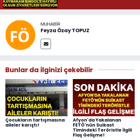
MUHABIR
Feyza Özay TOPUZ
Bunlar da ilginizi çekebilir
Çocukların tartışmasına
Afyon'da Yakalanan
aileler karıştı!
FETÖ'nün Suikast
Timindeki Teröristle İlgili
Flaş Gelişme!