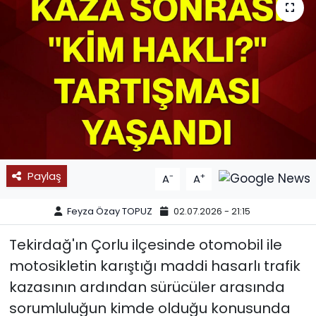
SPOR
11:11 MANŞET
Paylaş
-
+
A
A
Feyza Özay TOPUZ
02.07.2026 - 21:15
Tekirdağ'ın Çorlu ilçesinde otomobil ile
motosikletin karıştığı maddi hasarlı trafik
kazasının ardından sürücüler arasında
sorumluluğun kimde olduğu konusunda