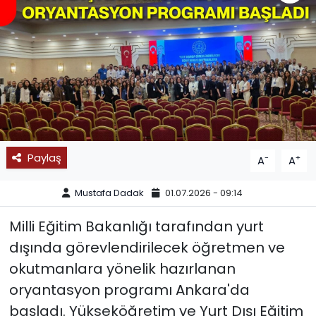
SPOR
11:11 MANŞET
Paylaş
-
+
A
A
Mustafa Dadak
01.07.2026 - 09:14
Milli Eğitim Bakanlığı tarafından yurt
dışında görevlendirilecek öğretmen ve
okutmanlara yönelik hazırlanan
oryantasyon programı Ankara'da
başladı. Yükseköğretim ve Yurt Dışı Eğitim