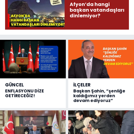
Afyon’da hangi
başkan vatandaşları
dinlemiyor?
GÜNCEL
İLÇELER
ENFLASYONU DİZE
Başkan Şahin, “şenliğe
GETİRECEĞİZ!
kaldığımız yerden
devam ediyoruz”