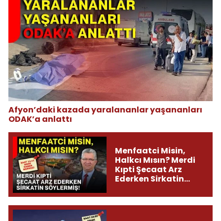
Afyon’daki kazada yaralananlar yaşananları
ODAK’a anlattı
Menfaatci Misin,
Halkcı Mısın? Merdi
Kıpti Şecaat Arz
Ederken Sirkatin
Söylermiş!