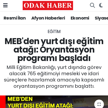
Resmi İlan
Afyon Haberleri
Ekonomi
Siyas
AFYONKARAHİSAR HABERLERİ
Nöbetçi Eczaneler
Resmi İlan
Hava Durumu
EĞITIM
MEB'den yurt dışı eğitim
ASAYİŞ
Trafik Durumu
atağı: Oryantasyon
programı başladı
GÜNCEL
Süper Lig Puan Durumu ve Fikstür
Milli Eğitim Bakanlığı, yurt dışında görev
SİYASET
Tüm Manşetler
alacak 765 eğitimciyi mesleki ve idari
süreçlere hazırlamak amacıyla kapsamlı
EĞİTİM
Son Dakika Haberleri
oryantasyon programını başlattı.
MAGAZİN
Haber Arşivi
SAĞLIK