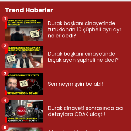
Trend Haberler
1
Durak başkanı cinayetinde
tutuklanan 10 şüpheli ayrı ayrı
neler dedi?
2
Durak başkanı cinayetinde
bıçaklayan şüpheli ne dedi?
3
Sen neymişsin be abi!
4
Durak cinayeti sonrasında acı
detaylara ODAK ulaştı!
5