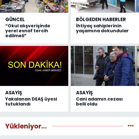
GÜNCEL
BÖLGEDEN HABERLER
“Okul alışverişinde
İhtiyaç sahiplerinin
yerel esnaf tercih
yaşamına dokundular
edilmeli”
ASAYİŞ
ASAYİŞ
Yakalanan DEAŞ üyesi
Cani adamın cezası
tutuklandı
belli oldu
Yükleniyor...