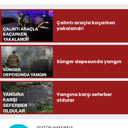
Çalıntı araçla kaçarken
yakalandı!
Sünger deposunda yangın
Yangına karşı seferber
oldular
EDITÖR HAKKINDA