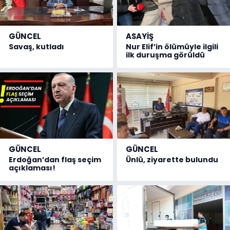
GÜNCEL
ASAYİŞ
Savaş, kutladı
Nur Elif’in ölümüyle ilgili
ilk duruşma görüldü
GÜNCEL
GÜNCEL
Erdoğan’dan flaş seçim
Ünlü, ziyarette bulundu
açıklaması!