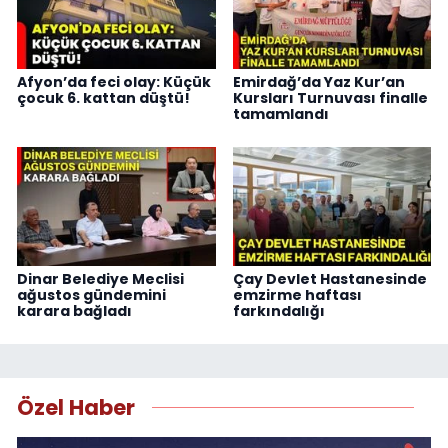
Afyon’da feci olay: Küçük
Emirdağ’da Yaz Kur’an
çocuk 6. kattan düştü!
Kursları Turnuvası finalle
tamamlandı
Dinar Belediye Meclisi
Çay Devlet Hastanesinde
ağustos gündemini
emzirme haftası
karara bağladı
farkındalığı
Özel Haber