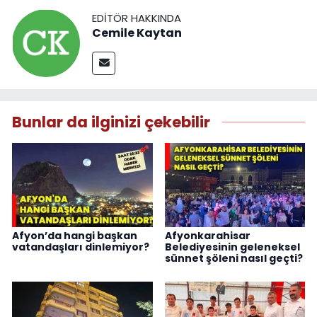
EDITÖR HAKKINDA
Cemile Kaytan
Bunlar da ilginizi çekebilir
Afyon’da hangi başkan
Afyonkarahisar
vatandaşları dinlemiyor?
Belediyesinin geleneksel
sünnet şöleni nasıl geçti?