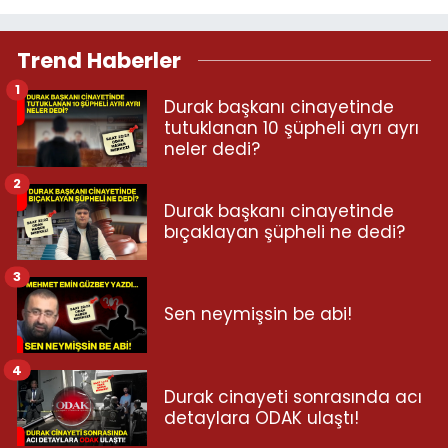
Trend Haberler
1
Durak başkanı cinayetinde
tutuklanan 10 şüpheli ayrı ayrı
neler dedi?
2
Durak başkanı cinayetinde
bıçaklayan şüpheli ne dedi?
3
Sen neymişsin be abi!
4
Durak cinayeti sonrasında acı
detaylara ODAK ulaştı!