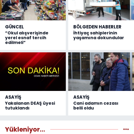
GÜNCEL
BÖLGEDEN HABERLER
“Okul alışverişinde
İhtiyaç sahiplerinin
yerel esnaf tercih
yaşamına dokundular
edilmeli”
ASAYİŞ
ASAYİŞ
Yakalanan DEAŞ üyesi
Cani adamın cezası
tutuklandı
belli oldu
Yükleniyor...