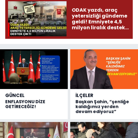
ODAK yazdı, araç
yetersizliği gündeme
geldi! Emniyete 4,5
milyon liralık destek
çıktı
GÜNCEL
İLÇELER
ENFLASYONU DİZE
Başkan Şahin, “şenliğe
GETİRECEĞİZ!
kaldığımız yerden
devam ediyoruz”