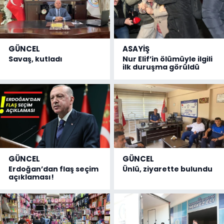
GÜNCEL
ASAYİŞ
Savaş, kutladı
Nur Elif’in ölümüyle ilgili
ilk duruşma görüldü
GÜNCEL
GÜNCEL
Erdoğan’dan flaş seçim
Ünlü, ziyarette bulundu
açıklaması!