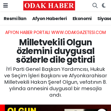
Resmi İlan
Afyon Haberleri
Ekonomi
Siyas
AFYONKARAHİSAR HABERLERİ
Nöbetçi Eczaneler
Resmi İlan
Hava Durumu
AFYON HABER PORTALI WWW.ODAKGAZETESI.COM
Milletvekili Olgun
ASAYİŞ
Trafik Durumu
özlemini duygusal
sözlerle dile getirdi
GÜNCEL
Süper Lig Puan Durumu ve Fikstür
İYİ Parti Genel Başkan Yardımcısı, Hukuk
SİYASET
Tüm Manşetler
ve Seçim İşleri Başkanı ve Afyonkarahisar
Milletvekili Hakan Şeref Olgun, vefatının 8.
EĞİTİM
Son Dakika Haberleri
yılında annesini duygusal bir mesajla
andı.
MAGAZİN
Haber Arşivi
SAĞLIK