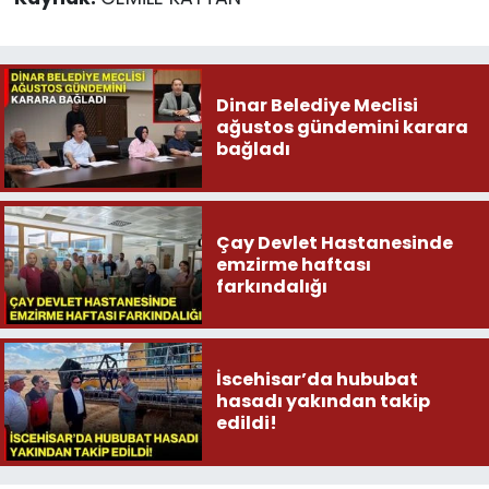
Dinar Belediye Meclisi
ağustos gündemini karara
bağladı
Çay Devlet Hastanesinde
emzirme haftası
farkındalığı
İscehisar’da hububat
hasadı yakından takip
edildi!