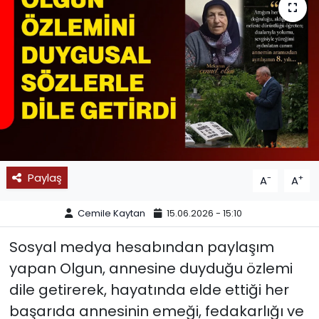
SPOR
11:11 MANŞET
Paylaş
-
+
A
A
Cemile Kaytan
15.06.2026 - 15:10
Sosyal medya hesabından paylaşım
yapan Olgun, annesine duyduğu özlemi
dile getirerek, hayatında elde ettiği her
başarıda annesinin emeği, fedakarlığı ve