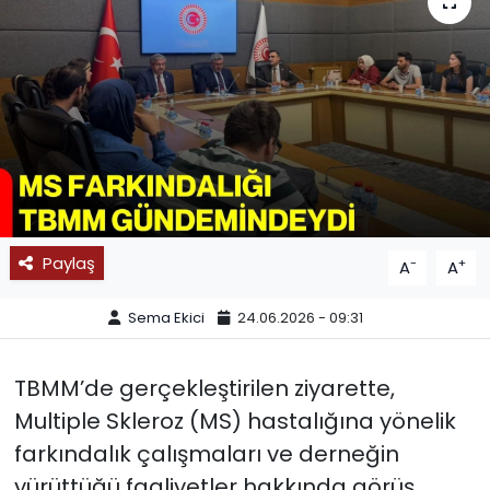
SPOR
11:11 MANŞET
Paylaş
-
+
A
A
Sema Ekici
24.06.2026 - 09:31
TBMM’de gerçekleştirilen ziyarette,
Multiple Skleroz (MS) hastalığına yönelik
farkındalık çalışmaları ve derneğin
yürüttüğü faaliyetler hakkında görüş