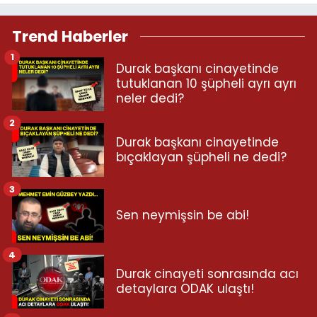
Trend Haberler
1
Durak başkanı cinayetinde
tutuklanan 10 şüpheli ayrı ayrı
neler dedi?
2
Durak başkanı cinayetinde
bıçaklayan şüpheli ne dedi?
3
Sen neymişsin be abi!
4
Durak cinayeti sonrasında acı
detaylara ODAK ulaştı!