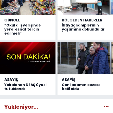
GÜNCEL
BÖLGEDEN HABERLER
“Okul alışverişinde
İhtiyaç sahiplerinin
yerel esnaf tercih
yaşamına dokundular
edilmeli”
ASAYİŞ
ASAYİŞ
Yakalanan DEAŞ üyesi
Cani adamın cezası
tutuklandı
belli oldu
Yükleniyor...