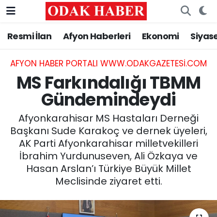
Resmi İlan
Afyon Haberleri
Ekonomi
Siyas
AFYONKARAHİSAR HABERLERİ
Nöbetçi Eczaneler
Resmi İlan
Hava Durumu
AFYON HABER PORTALI WWW.ODAKGAZETESI.COM
MS Farkındalığı TBMM
ASAYİŞ
Trafik Durumu
Gündemindeydi
GÜNCEL
Süper Lig Puan Durumu ve Fikstür
Afyonkarahisar MS Hastaları Derneği
Başkanı Sude Karakoç ve dernek üyeleri,
SİYASET
Tüm Manşetler
AK Parti Afyonkarahisar milletvekilleri
İbrahim Yurdunuseven, Ali Özkaya ve
EĞİTİM
Son Dakika Haberleri
Hasan Arslan’ı Türkiye Büyük Millet
Meclisinde ziyaret etti.
MAGAZİN
Haber Arşivi
SAĞLIK