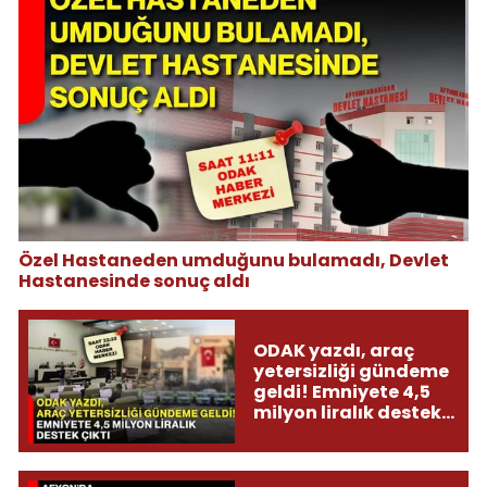
Özel Hastaneden umduğunu bulamadı, Devlet
Hastanesinde sonuç aldı
ODAK yazdı, araç
yetersizliği gündeme
geldi! Emniyete 4,5
milyon liralık destek
çıktı