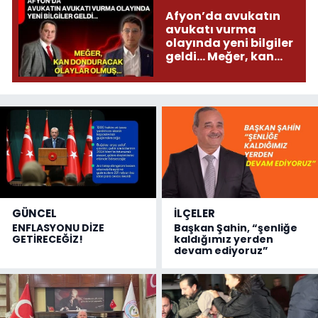
Afyon’da avukatın
avukatı vurma
olayında yeni bilgiler
geldi... Meğer, kan
donduracak olaylar
olmuş...
GÜNCEL
İLÇELER
ENFLASYONU DİZE
Başkan Şahin, “şenliğe
GETİRECEĞİZ!
kaldığımız yerden
devam ediyoruz”