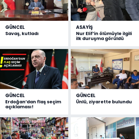
GÜNCEL
ASAYİŞ
Savaş, kutladı
Nur Elif’in ölümüyle ilgili
ilk duruşma görüldü
GÜNCEL
GÜNCEL
Erdoğan’dan flaş seçim
Ünlü, ziyarette bulundu
açıklaması!