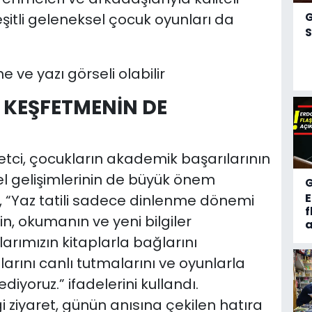
itli geleneksel çocuk oyunları da
S
İ KEŞFETMENİN DE
netci, çocukların akademik başarılarının
isel gelişimlerinin de büyük önem
i, “Yaz tatili sadece dinlenme dönemi
f
, okumanın ve yeni bilgiler
a
arımızın kitaplarla bağlarını
arını canlı tutmalarını ve oyunlarla
ediyoruz.” ifadelerini kullandı.
i ziyaret, günün anısına çekilen hatıra