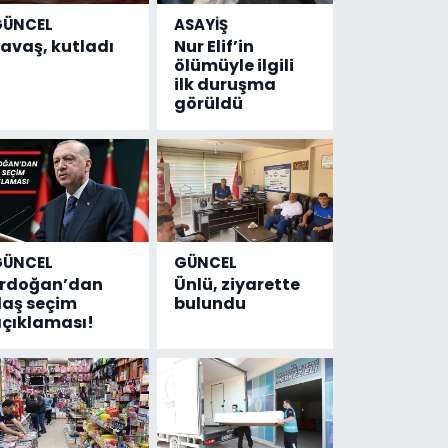
GÜNCEL
ASAYİŞ
avaş, kutladı
Nur Elif’in
ölümüyle ilgili
ilk duruşma
görüldü
GÜNCEL
GÜNCEL
Erdoğan’dan
Ünlü, ziyarette
laş seçim
bulundu
çıklaması!