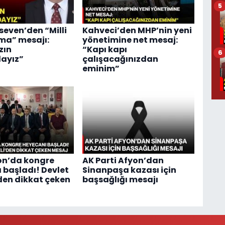
5
even’den “Milli
Kahveci’den MHP’nin yeni
ma” mesajı:
yönetimine net mesaj:
zın
“Kapı kapı
6
ayız”
çalışacağınızdan
eminim”
on’da kongre
AK Parti Afyon’dan
 başladı! Devlet
Sinanpaşa kazası için
den dikkat çeken
başsağlığı mesajı