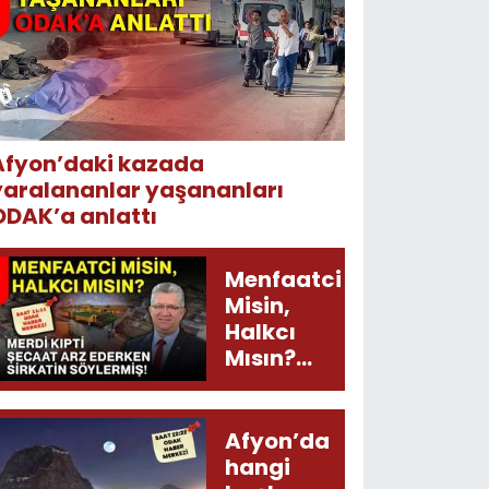
Afyon’daki kazada
yaralananlar yaşananları
ODAK’a anlattı
Menfaatci
Misin,
Halkcı
Mısın?
Merdi
Kıpti
Şecaat
Afyon’da
Arz
hangi