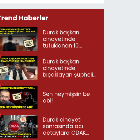
Trend Haberler
Durak başkanı
cinayetinde
tutuklanan 10
şüpheli ayrı ayrı
neler dedi?
Durak başkanı
cinayetinde
bıçaklayan şüpheli
ne dedi?
Sen neymişsin be
abi!
Durak cinayeti
sonrasında acı
detaylara ODAK
ulaştı!