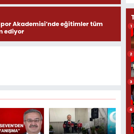
por Akademisi’nde eğitimler tüm
1
m ediyor
2
3
4