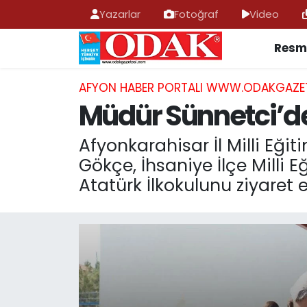
Yazarlar
Fotoğraf
Video
Resmi
AFYONKARAHİSAR HABERLERİ
Nöbetçi Eczaneler
Resmi İlan
Hava Durumu
AFYON HABER PORTALI WWW.ODAKGAZE
Müdür Sünnetci’den
ASAYİŞ
Trafik Durumu
Afyonkarahisar İl Milli Eğ
GÜNCEL
Süper Lig Puan Durumu ve Fikstür
Gökçe, İhsaniye İlçe Milli 
Atatürk İlkokulunu ziyaret 
SİYASET
Tüm Manşetler
EĞİTİM
Son Dakika Haberleri
MAGAZİN
Haber Arşivi
SAĞLIK