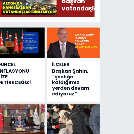
Ederken
başkan
Sirkatin
vatandaşları
Söylermiş!
dinlemiyor?
GÜNCEL
İLÇELER
ENFLASYONU
Başkan Şahin,
İZE
“şenliğe
ETİRECEĞİZ!
kaldığımız
yerden devam
ediyoruz”