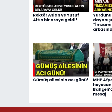
Rektör Aslan ve Yusuf
Yurdunus
Altın bir araya geldi!
dayanış
“İmzamı
arkasınd
Gümüş ailesinin acı günü!
MHP Afy
heyecanı
Bahçeli’
mesaj