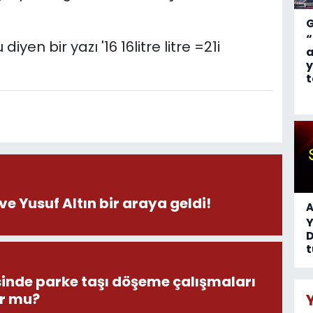
“
a
y
t
ve Yusuf Altın bir araya geldi!
A
D
t
inde parke taşı döşeme çalışmaları
r mu?