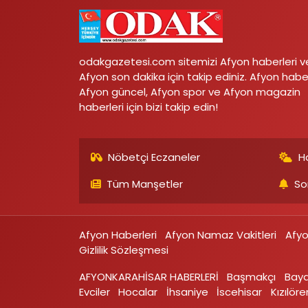
odakgazetesi.com sitemizi Afyon haberleri v
Afyon son dakika için takip ediniz. Afyon habe
Afyon güncel, Afyon spor ve Afyon magazin
haberleri için bizi takip edin!
Nöbetçi Eczaneler
H
Tüm Manşetler
So
Afyon Haberleri
Afyon Namaz Vakitleri
Afy
Gizlilik Sözleşmesi
AFYONKARAHİSAR HABERLERİ
Başmakçı
Bay
Evciler‎
Hocalar
İhsaniye‎
İscehisar
Kızılören