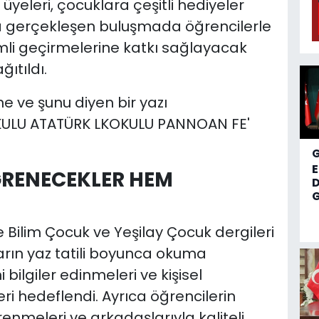
yeleri, çocuklara çeşitli hediyeler
a gerçekleşen buluşmada öğrencilerle
rimli geçirmelerine katkı sağlayacak
ıtıldı.
ĞRENECEKLER HEM
D
G
Bilim Çocuk ve Yeşilay Çocuk dergileri
arın yaz tatili boyunca okuma
 bilgiler edinmeleri ve kişisel
ri hedeflendi. Ayrıca öğrencilerin
enmeleri ve arkadaşlarıyla kaliteli