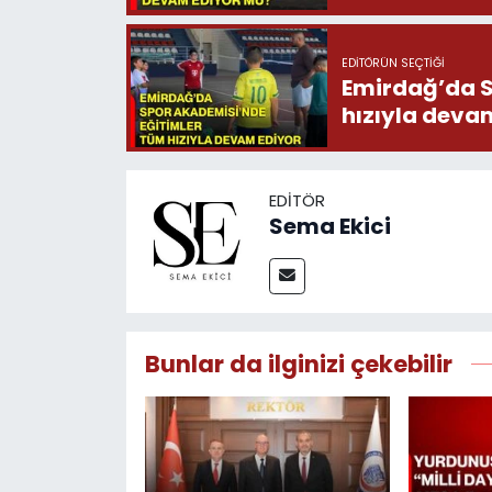
EDITÖRÜN SEÇTIĞI
Emirdağ’da S
hızıyla deva
EDITÖR
Sema Ekici
Bunlar da ilginizi çekebilir