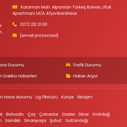
Karaman Mah. Alparslan Türkeş Bulvarı, Ufuk
Apartmanı 14/A Afyonkarahisar
0272 212 21 00
e
r,
[email protected]
ava Durumu
Trafik Durumu
n Dakika Haberleri
Haber Arşivi
on Hava durumu
Lig Fikstürü
Künye
İletişim
at
Bolvadin
Çay
Çobanlar
Dazkırı
Dinar
Emirdağ‎
‎
Sandıklı‎
Sinanpaşa
Şuhut
Sultandağı