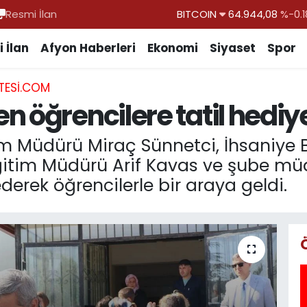
Resmi İlan
DOLAR
47,7436
%0.1
EURO
55,2510
%0.3
 İlan
Afyon Haberleri
Ekonomi
Siyaset
Spor
STERLİN
64,4811
%0.3
TESI.COM
GRAM ALTIN
6660.55
%0.0
 öğrencilere tatil hediye
BİST100
13.779
%-1
itim Müdürü Miraç Sünnetci, İhsaniye
Eğitim Müdürü Arif Kavas ve şube müdü
ederek öğrencilerle bir araya geldi.