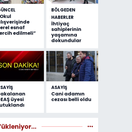
GÜNCEL
BÖLGEDEN
Okul
HABERLER
lışverişinde
İhtiyaç
erel esnaf
sahiplerinin
ercih edilmeli”
yaşamına
dokundular
SAYİŞ
ASAYİŞ
Yakalanan
Cani adamın
EAŞ üyesi
cezası belli oldu
utuklandı
Yükleniyor...