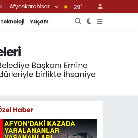
Afyonkarahisar
°
29
8
2
Teknoloji
Yaşam
8
3
leri
4
 Belediye Başkanı Emine
rleriyle birlikte İhsaniye
Özel Haber