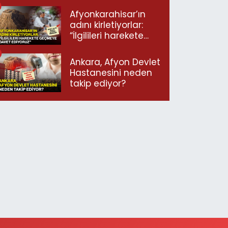
Afyonkarahisar’ın
adını kirletiyorlar:
“İlgilileri harekete
geçmeye davet
ediyoruz”
Ankara, Afyon Devlet
Hastanesini neden
takip ediyor?