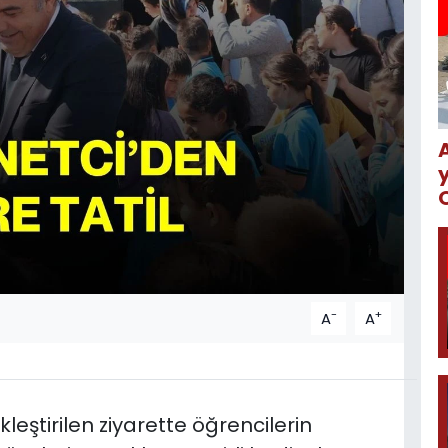
-
+
A
A
ştirilen ziyarette öğrencilerin