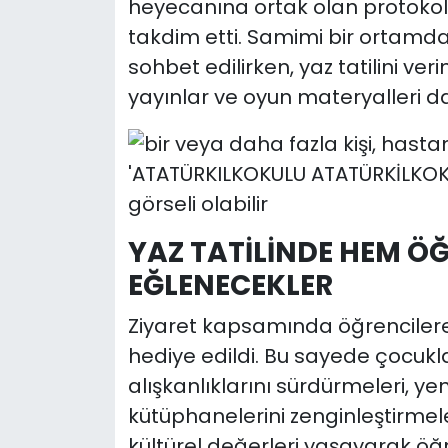
heyecanına ortak olan protokol ü
takdim etti. Samimi bir ortamd
sohbet edilirken, yaz tatilini ve
yayınlar ve oyun materyalleri dağ
YAZ TATİLİNDE HEM Ö
EĞLENECEKLER
Ziyaret kapsamında öğrencilere 
hediye edildi. Bu sayede çocukl
alışkanlıklarını sürdürmeleri, yeni
kütüphanelerini zenginleştirmele
kültürel değerleri yaşayarak öğr