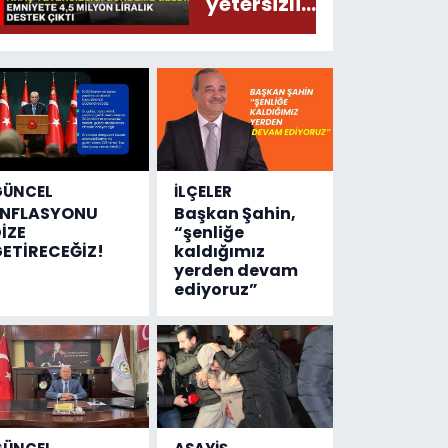
yetersizliği
gündeme
geldi!
Emniyete
4,5 milyon
liralık
destek
çıktı
GÜNCEL
İLÇELER
ENFLASYONU
Başkan Şahin,
İZE
“şenliğe
ETİRECEĞİZ!
kaldığımız
yerden devam
ediyoruz”