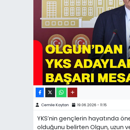
SPOR
11:11 MANŞET
Cemile Kaytan
19.06.2026 - 11:15
YKS’nin gençlerin hayatında ön
olduğunu belirten Olgun, uzun ve