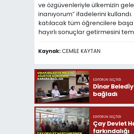
ve özgüvenleriyle ülkemizin gele
inanıyorum” ifadelerini kulland
katılacak tüm öğrencilere başarı
hayırlı sonuçlar getirmesini teme
Kaynak:
CEMİLE KAYTAN
EDITÖRÜN SEÇTIĞI
Dinar Beledi
bağladı
EDITÖRÜN SEÇTIĞI
Çay Devlet H
farkındalığı