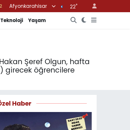
Afyonkarahisar
°
7
22
7
Teknoloji
Yaşam
5
9
9
2
i Hakan Şeref Olgun, hafta
) girecek öğrencilere
Özel Haber