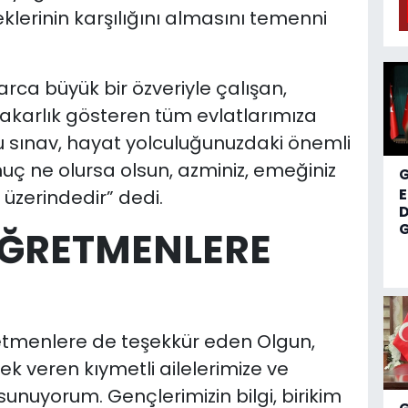
lerinin karşılığını almasını temenni
rca büyük bir özveriyle çalışan,
dakarlık gösteren tüm evlatlarımıza
u sınav, hayat yolculuğunuzdaki önemli
nuç ne olursa olsun, azminiz, emeğiniz
n üzerindedir” dedi.
D
G
 ÖĞRETMENLERE
retmenlere de teşekkür eden Olgun,
ek veren kıymetli ailelerimize ve
unuyorum. Gençlerimizin bilgi, birikim