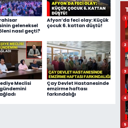
1
rahisar
Afyon’da feci olay: Küçük
sinin geleneksel
çocuk 6. kattan düştü!
leni nasıl geçti?
2
3
ediye Meclisi
Çay Devlet Hastanesinde
 gündemini
emzirme haftası
ağladı
farkındalığı
4
5