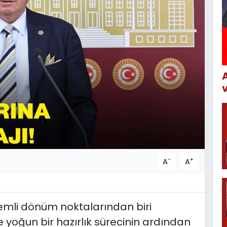
-
+
A
A
emli dönüm noktalarından biri
 yoğun bir hazırlık sürecinin ardından