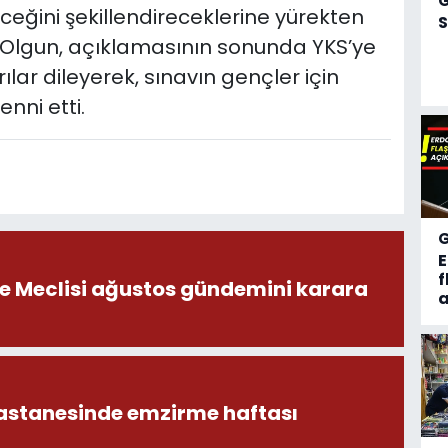
ceğini şekillendireceklerine yürekten
S
ı. Olgun, açıklamasının sonunda YKS’ye
lar dileyerek, sınavın gençler için
nni etti.
f
ye Meclisi ağustos gündemini karara
a
astanesinde emzirme haftası