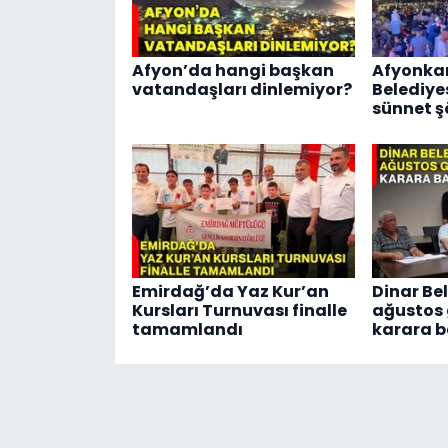
Afyon’da hangi başkan
Afyonka
vatandaşları dinlemiyor?
Belediye
sünnet şö
Emirdağ’da Yaz Kur’an
Dinar Bel
Kursları Turnuvası finalle
ağustos
tamamlandı
karara b