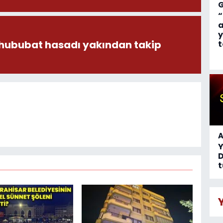
“
a
y
 hububat hasadı yakından takip
t
A
D
t