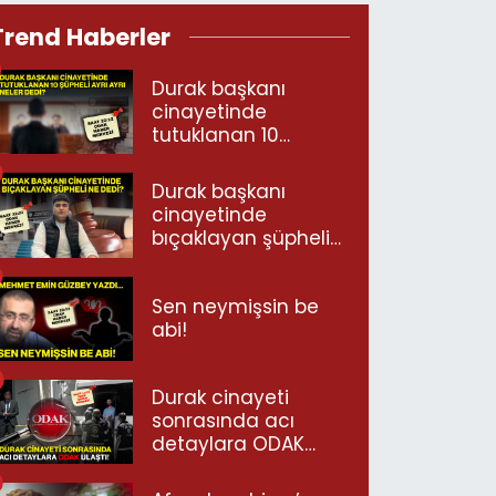
Trend Haberler
Durak başkanı
cinayetinde
tutuklanan 10
şüpheli ayrı ayrı
neler dedi?
Durak başkanı
cinayetinde
bıçaklayan şüpheli
ne dedi?
Sen neymişsin be
abi!
Durak cinayeti
sonrasında acı
detaylara ODAK
ulaştı!