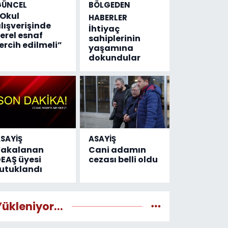
GÜNCEL
BÖLGEDEN
Okul
HABERLER
lışverişinde
İhtiyaç
erel esnaf
sahiplerinin
ercih edilmeli”
yaşamına
dokundular
SAYİŞ
ASAYİŞ
Yakalanan
Cani adamın
EAŞ üyesi
cezası belli oldu
utuklandı
Yükleniyor...