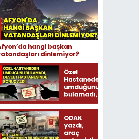
Afyon’da hangi başkan
vatandaşları dinlemiyor?
Özel
Hastaneden
umduğunu
bulamadı,
Devlet
Hastanesinde
sonuç aldı
ODAK
yazdı,
araç