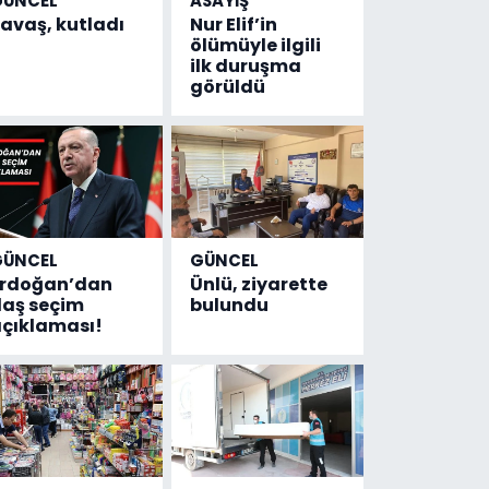
GÜNCEL
ASAYİŞ
avaş, kutladı
Nur Elif’in
ölümüyle ilgili
ilk duruşma
görüldü
GÜNCEL
GÜNCEL
Erdoğan’dan
Ünlü, ziyarette
laş seçim
bulundu
çıklaması!