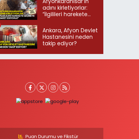
Afyonkarahisar’ın
adını kirletiyorlar:
“İlgilileri harekete
geçmeye davet
ediyoruz”
Ankara, Afyon Devlet
Hastanesini neden
takip ediyor?
Puan Durumu ve Fikstür