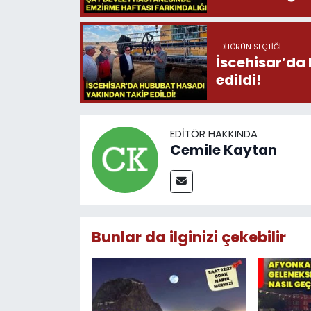
EDITÖRÜN SEÇTIĞI
İscehisar’da
edildi!
EDITÖR HAKKINDA
Cemile Kaytan
Bunlar da ilginizi çekebilir