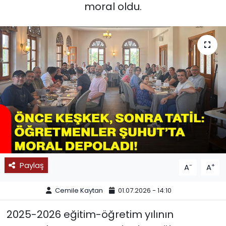
moral oldu.
SPOR
11:11 MANŞET
Paylaş
-
+
A
A
Cemile Kaytan
01.07.2026 - 14:10
2025-2026 eğitim-öğretim yılının