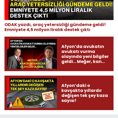
ODAK yazdı, araç yetersizliği gündeme geldi!
Emniyete 4,5 milyon liralık destek çıktı
Afyon’da avukatın
avukatı vurma
olayında yeni bilgiler
geldi... Meğer, kan
donduracak olaylar
olmuş...
Afyon’daki o
kavşakta yıllardır
değişen tek şey kaza
sayısı!