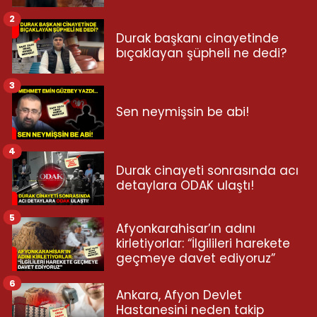
2
Durak başkanı cinayetinde
bıçaklayan şüpheli ne dedi?
3
Sen neymişsin be abi!
4
Durak cinayeti sonrasında acı
detaylara ODAK ulaştı!
5
Afyonkarahisar’ın adını
kirletiyorlar: “İlgilileri harekete
geçmeye davet ediyoruz”
6
Ankara, Afyon Devlet
Hastanesini neden takip