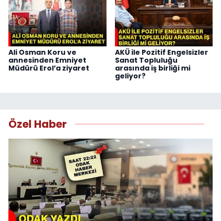
Ali Osman Koru ve
AKÜ ile Pozitif Engelsizler
annesinden Emniyet
Sanat Topluluğu
Müdürü Erol’a ziyaret
arasında iş birliği mi
geliyor?
Özel Haber