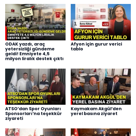
ODAK yazdı, araç
Afyon için gurur verici
yetersizliği gündeme
tablo
geldi! Emniyete 4,5
milyon liralık destek çıktı
ATSO’dan Spor Oyunları
Kaymakam Akgül’den
Sponsorları’na teşekkür
yerel basına ziyaret
ziyareti