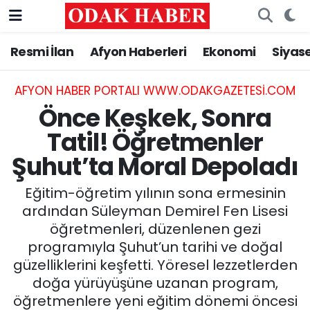
Resmi İlan
Afyon Haberleri
Ekonomi
Siyas
AFYONKARAHİSAR HABERLERİ
Nöbetçi Eczaneler
Resmi İlan
Hava Durumu
AFYON HABER PORTALI WWW.ODAKGAZETESI.COM
Önce Keşkek, Sonra
ASAYİŞ
Trafik Durumu
Tatil! Öğretmenler
Şuhut’ta Moral Depoladı
GÜNCEL
Süper Lig Puan Durumu ve Fikstür
Eğitim-öğretim yılının sona ermesinin
SİYASET
Tüm Manşetler
ardından Süleyman Demirel Fen Lisesi
öğretmenleri, düzenlenen gezi
EĞİTİM
Son Dakika Haberleri
programıyla Şuhut’un tarihi ve doğal
güzelliklerini keşfetti. Yöresel lezzetlerden
MAGAZİN
Haber Arşivi
doğa yürüyüşüne uzanan program,
SAĞLIK
öğretmenlere yeni eğitim dönemi öncesi