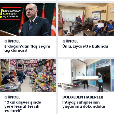
GÜNCEL
GÜNCEL
Erdoğan’dan flaş seçim
Ünlü, ziyarette bulundu
açıklaması!
GÜNCEL
BÖLGEDEN HABERLER
“Okul alışverişinde
İhtiyaç sahiplerinin
yerel esnaf tercih
yaşamına dokundular
edilmeli”