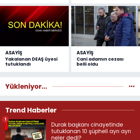
ASAYİŞ
ASAYİŞ
Yakalanan DEAŞ üyesi
Cani adamın cezası
tutuklandı
belli oldu
Yükleniyor...
Trend Haberler
1
Durak başkanı cinayetinde
tutuklanan 10 şüpheli ayrı ayrı
neler dedi?