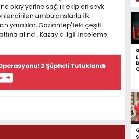
ine olay yerine sağlık ekipleri sevk
nlendirilen ambulanslarla ilk
n yaralılar, Gaziantep'teki çeşitli
ltına alındı. Kazayla ilgili inceleme
D
Operasyonu! 2 Şüpheli Tutuklandı
G
le
S