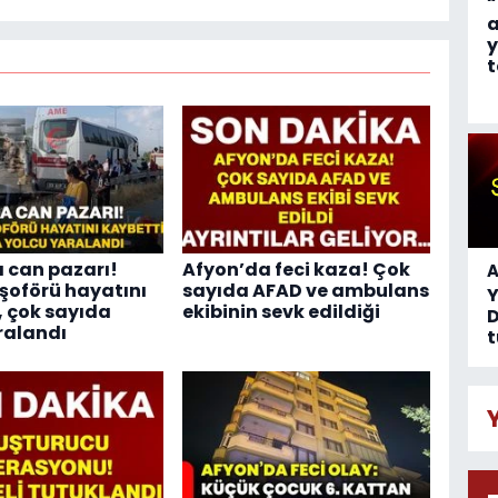
“
a
y
t
 can pazarı!
Afyon’da feci kaza! Çok
A
oförü hayatını
sayıda AFAD ve ambulans
, çok sayıda
ekibinin sevk edildiği
D
ralandı
t