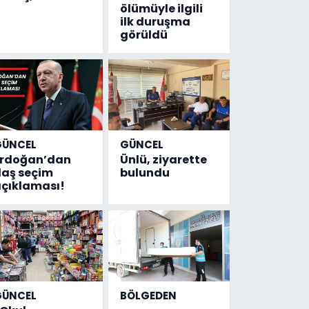
ölümüyle ilgili
ilk duruşma
görüldü
GÜNCEL
GÜNCEL
Erdoğan’dan
Ünlü, ziyarette
laş seçim
bulundu
çıklaması!
GÜNCEL
BÖLGEDEN