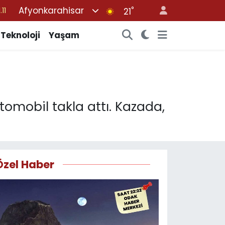
Afyonkarahisar
°
21
18
32
Teknoloji
Yaşam
38
03
14
tomobil takla attı. Kazada,
Özel Haber