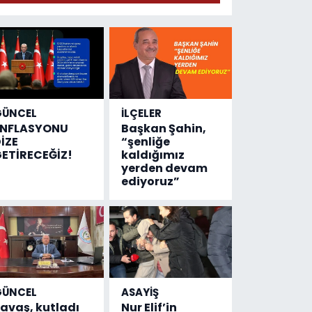
geldi!
Emniyete
4,5 milyon
liralık
destek
çıktı
GÜNCEL
İLÇELER
ENFLASYONU
Başkan Şahin,
İZE
“şenliğe
ETİRECEĞİZ!
kaldığımız
yerden devam
ediyoruz”
GÜNCEL
ASAYİŞ
avaş, kutladı
Nur Elif’in