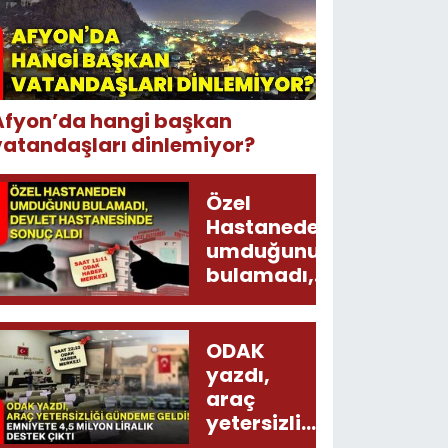
Afyon’da hangi başkan
vatandaşları dinlemiyor?
Özel
Hastaneden
umduğunu
bulamadı,
Devlet
Hastanesinde
sonuç aldı
ODAK
yazdı,
araç
yetersizliği
gündeme