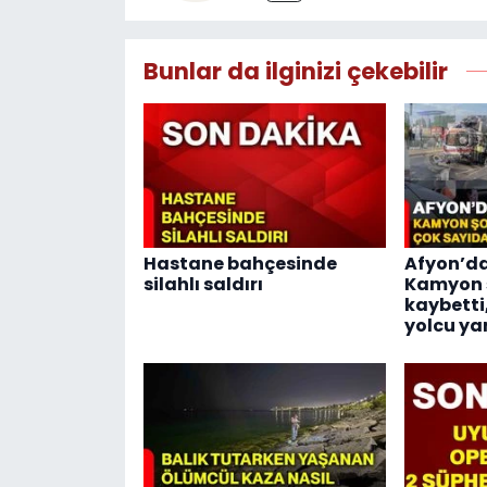
Bunlar da ilginizi çekebilir
Hastane bahçesinde
Afyon’da
silahlı saldırı
Kamyon ş
kaybetti
yolcu ya