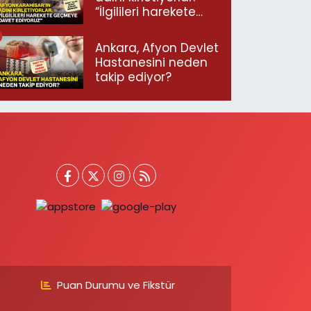
“İlgilileri harekete
geçmeye davet
ediyoruz”
Ankara, Afyon Devlet
Hastanesini neden
takip ediyor?
Puan Durumu ve Fikstür