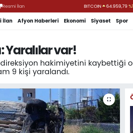
Resmi İlan
DOLAR
47,7436
%0.
EURO
55,2510
%0.
 İlan
Afyon Haberleri
Ekonomi
Siyaset
Spor
STERLİN
64,4811
%0.
GRAM ALTIN
6660.55
%0.
: Yaralılar var!
BİST100
13.779
%-
ireksiyon hakimiyetini kaybettiği o
m 9 kişi yaralandı.