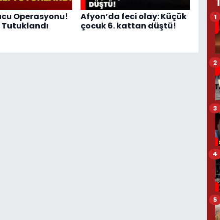
ucu Operasyonu!
Afyon’da feci olay: Küçük
1
i Tutuklandı
çocuk 6. kattan düştü!
2
3
4
5