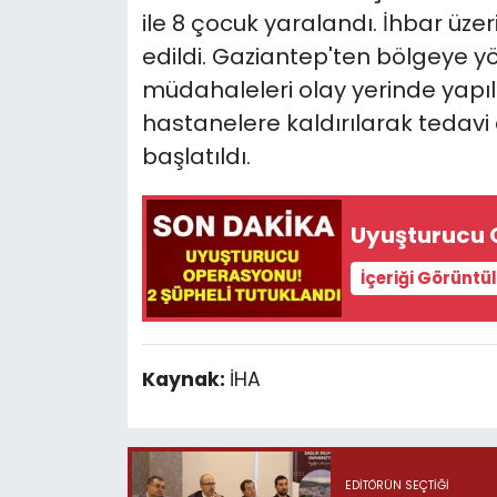
ile 8 çocuk yaralandı. İhbar üzer
edildi. Gaziantep'ten bölgeye yö
müdahaleleri olay yerinde yapıla
hastanelere kaldırılarak tedavi a
başlatıldı.
Uyuşturucu 
İçeriği Görüntü
Kaynak:
İHA
EDITÖRÜN SEÇTIĞI