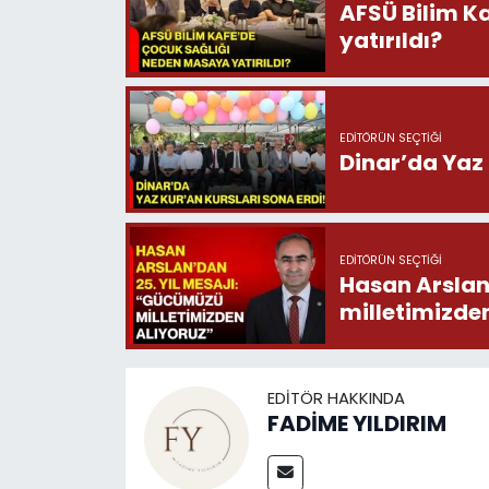
AFSÜ Bilim K
yatırıldı?
EDITÖRÜN SEÇTIĞI
Dinar’da Yaz 
EDITÖRÜN SEÇTIĞI
Hasan Arslan
milletimizde
EDITÖR HAKKINDA
FADİME YILDIRIM