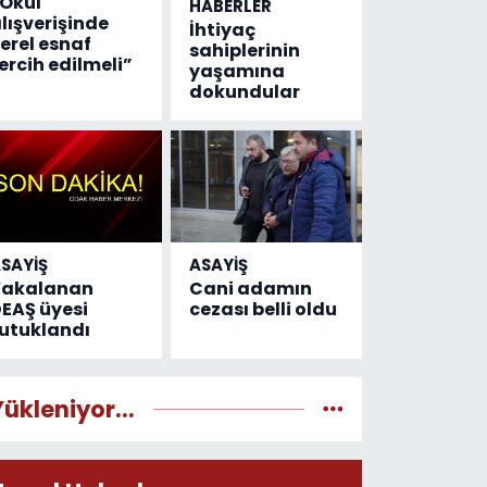
Okul
HABERLER
lışverişinde
İhtiyaç
erel esnaf
sahiplerinin
ercih edilmeli”
yaşamına
dokundular
SAYİŞ
ASAYİŞ
Yakalanan
Cani adamın
EAŞ üyesi
cezası belli oldu
utuklandı
Yükleniyor...