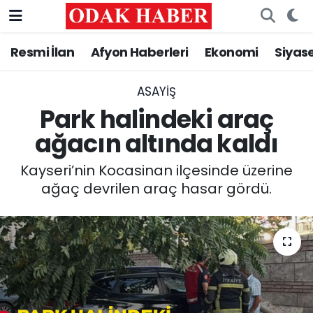
Resmi İlan
Afyon Haberleri
Ekonomi
Siyas
AFYONKARAHİSAR HABERLERİ
Nöbetçi Eczaneler
Resmi İlan
Hava Durumu
ASAYİŞ
Park halindeki araç
ASAYİŞ
Trafik Durumu
ağacın altında kaldı
GÜNCEL
Süper Lig Puan Durumu ve Fikstür
Kayseri’nin Kocasinan ilçesinde üzerine
ağaç devrilen araç hasar gördü.
SİYASET
Tüm Manşetler
EĞİTİM
Son Dakika Haberleri
MAGAZİN
Haber Arşivi
SAĞLIK