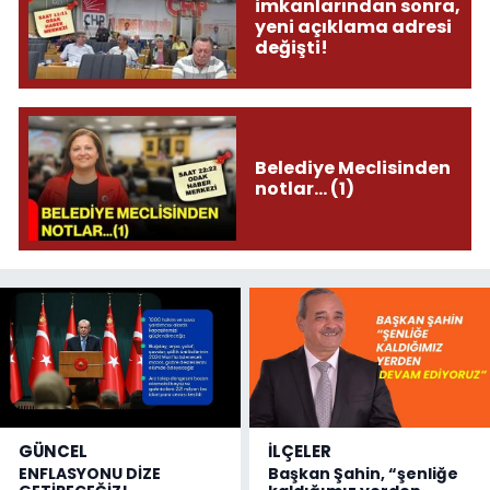
imkanlarından sonra,
yeni açıklama adresi
değişti!
Belediye Meclisinden
notlar... (1)
GÜNCEL
İLÇELER
ENFLASYONU DİZE
Başkan Şahin, “şenliğe