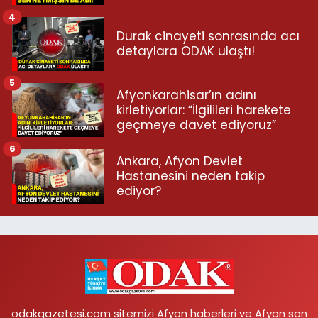
4
Durak cinayeti sonrasında acı
detaylara ODAK ulaştı!
5
Afyonkarahisar’ın adını
kirletiyorlar: “İlgilileri harekete
geçmeye davet ediyoruz”
6
Ankara, Afyon Devlet
Hastanesini neden takip
ediyor?
odakgazetesi.com sitemizi Afyon haberleri ve Afyon son