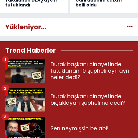
tutuklandı
belli oldu
Yükleniyor...
Trend Haberler
1
Durak başkanı cinayetinde
tutuklanan 10 şüpheli ayrı ayrı
neler dedi?
2
Durak başkanı cinayetinde
bıçaklayan şüpheli ne dedi?
3
Sen neymişsin be abi!