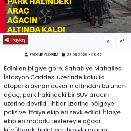
SPOR
11:11 MANŞET
Paylaş
-
+
A
A
FADİME YILDIRIM
23.06.2026 - 08:47
Edinilen bilgiye göre, Sahabiye Mahallesi
İstasyon Caddesi üzerinde kökü iki
otoparkı ayıran duvarın altından bulunan
ağaç, park hakindeki bir SUV aracın
üzerine devrildi. İhbar üzerine bölgeye
polis ve itfaiye ekipleri sevk edildi. İtfaiye
ekipleri motorlu testereyle ağacı
küçülterek, halat yardımıyla aracın