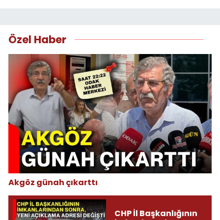
Özel Haber
Akgöz günah çıkarttı
CHP İl Başkanlığının