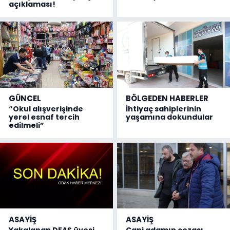
açıklaması!
GÜNCEL
BÖLGEDEN HABERLER
“Okul alışverişinde
İhtiyaç sahiplerinin
yerel esnaf tercih
yaşamına dokundular
edilmeli”
ASAYİŞ
ASAYİŞ
Yakalanan DEAŞ üyesi
Cani adamın cezası