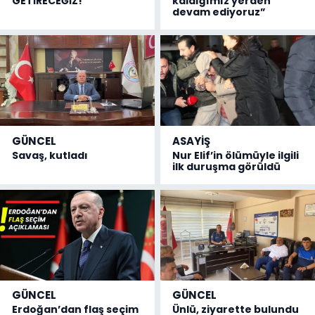
GETİRECEĞİZ!
kaldığımız yerden
devam ediyoruz”
GÜNCEL
ASAYİŞ
Savaş, kutladı
Nur Elif’in ölümüyle ilgili
ilk duruşma görüldü
GÜNCEL
GÜNCEL
Erdoğan’dan flaş seçim
Ünlü, ziyarette bulundu