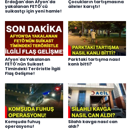
Erdoğan'dan Afyon'da
Çocukların tartışmasına
yakalanan FETÖ'cü
aileler karıştı!
suikastçı için yeni hamle!
Afyon'da Yakalanan
Parktaki tartışma nasıl
FETÖ'nün Suikast
kanlı bitti?
Timindeki Teröristle İlgili
Flaş Gelişme!
Komşuda fuhuş
Silahlı kavga nasıl can
operasyonu!
aldı?