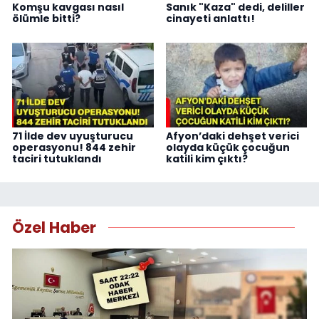
Komşu kavgası nasıl
Sanık "Kaza" dedi, deliller
ölümle bitti?
cinayeti anlattı!
71 İlde dev uyuşturucu
Afyon’daki dehşet verici
operasyonu! 844 zehir
olayda küçük çocuğun
taciri tutuklandı
katili kim çıktı?
Özel Haber