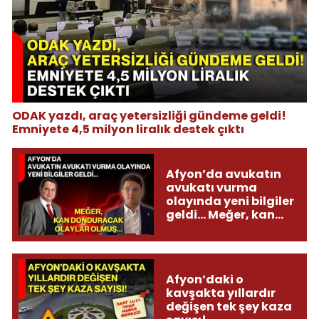
ODAK yazdı, araç yetersizliği gündeme geldi!
Emniyete 4,5 milyon liralık destek çıktı
Afyon’da avukatın
avukatı vurma
olayında yeni bilgiler
geldi... Meğer, kan
donduracak olaylar
olmuş...
Afyon’daki o
kavşakta yıllardır
değişen tek şey kaza