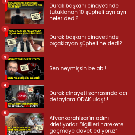
1
Durak başkanı cinayetinde
tutuklanan 10 şüpheli ayrı ayrı
neler dedi?
2
Durak başkanı cinayetinde
bıçaklayan şüpheli ne dedi?
3
Sen neymişsin be abi!
4
Durak cinayeti sonrasında acı
detaylara ODAK ulaştı!
5
Afyonkarahisar’ın adını
kirletiyorlar: “İlgilileri harekete
geçmeye davet ediyoruz”