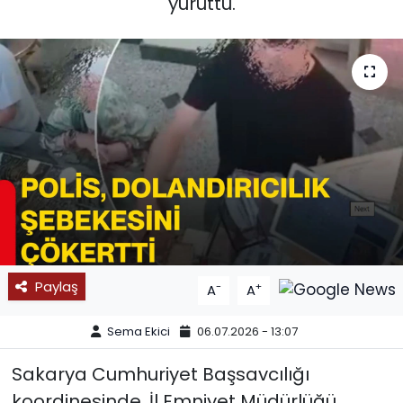
yürüttü.
SPOR
11:11 MANŞET
Paylaş
-
+
A
A
Sema Ekici
06.07.2026 - 13:07
Sakarya Cumhuriyet Başsavcılığı
koordinesinde, İl Emniyet Müdürlüğü