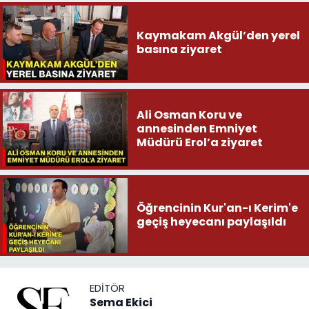
Kaymakam Akgül’den yerel
basına ziyaret
Ali Osman Koru ve
annesinden Emniyet
Müdürü Erol’a ziyaret
Öğrencinin Kur'an-ı Kerim'e
geçiş heyecanı paylaşıldı
EDITÖR
Sema Ekici