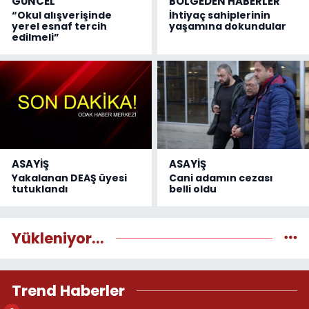
GÜNCEL
BÖLGEDEN HABERLER
“Okul alışverişinde
İhtiyaç sahiplerinin
yerel esnaf tercih
yaşamına dokundular
edilmeli”
ASAYİŞ
ASAYİŞ
Yakalanan DEAŞ üyesi
Cani adamın cezası
tutuklandı
belli oldu
Yükleniyor...
Trend Haberler