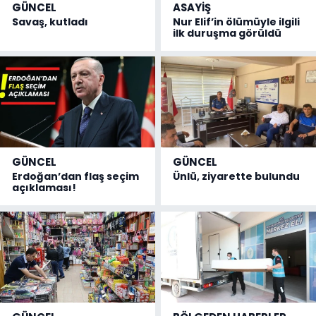
GÜNCEL
ASAYİŞ
Savaş, kutladı
Nur Elif’in ölümüyle ilgili
ilk duruşma görüldü
GÜNCEL
GÜNCEL
Erdoğan’dan flaş seçim
Ünlü, ziyarette bulundu
açıklaması!