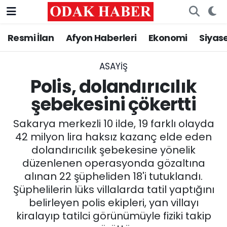
Resmi İlan
Afyon Haberleri
Ekonomi
Siyas
AFYONKARAHİSAR HABERLERİ
Nöbetçi Eczaneler
Resmi İlan
Hava Durumu
ASAYİŞ
Polis, dolandırıcılık
ASAYİŞ
Trafik Durumu
şebekesini çökertti
GÜNCEL
Süper Lig Puan Durumu ve Fikstür
Sakarya merkezli 10 ilde, 19 farklı olayda
42 milyon lira haksız kazanç elde eden
SİYASET
Tüm Manşetler
dolandırıcılık şebekesine yönelik
düzenlenen operasyonda gözaltına
EĞİTİM
Son Dakika Haberleri
alınan 22 şüpheliden 18'i tutuklandı.
Şüphelilerin lüks villalarda tatil yaptığını
MAGAZİN
Haber Arşivi
belirleyen polis ekipleri, yan villayı
kiralayıp tatilci görünümüyle fiziki takip
SAĞLIK