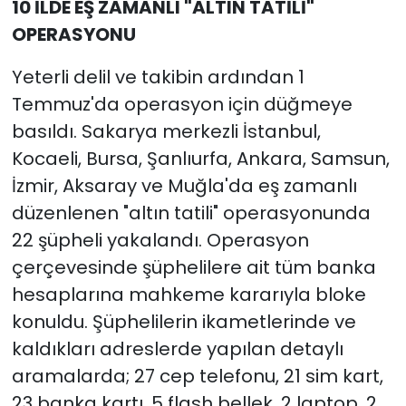
10 İLDE EŞ ZAMANLI "ALTIN TATİLİ"
OPERASYONU
Yeterli delil ve takibin ardından 1
Temmuz'da operasyon için düğmeye
basıldı. Sakarya merkezli İstanbul,
Kocaeli, Bursa, Şanlıurfa, Ankara, Samsun,
İzmir, Aksaray ve Muğla'da eş zamanlı
düzenlenen "altın tatili" operasyonunda
22 şüpheli yakalandı. Operasyon
çerçevesinde şüphelilere ait tüm banka
hesaplarına mahkeme kararıyla bloke
konuldu. Şüphelilerin ikametlerinde ve
kaldıkları adreslerde yapılan detaylı
aramalarda; 27 cep telefonu, 21 sim kart,
23 banka kartı, 5 flash bellek, 2 laptop, 2