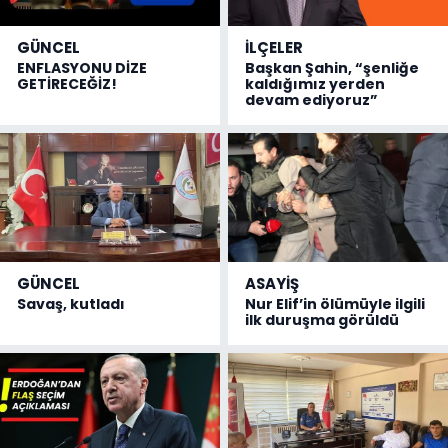
GÜNCEL
İLÇELER
ENFLASYONU DİZE
Başkan Şahin, “şenliğe
GETİRECEĞİZ!
kaldığımız yerden
devam ediyoruz”
GÜNCEL
ASAYİŞ
Savaş, kutladı
Nur Elif’in ölümüyle ilgili
ilk duruşma görüldü