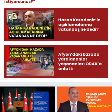
istiyorsunuz?”
Hasan Karadeniz’in
açıklamalarına
vatandaş ne dedi?
Afyon’daki kazada
yaralananlar
yaşananları ODAK’a
anlattı