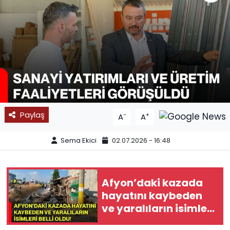
SPOR
11:11 MANŞET
Paylaş
-
+
A
A
Sema Ekici
02.07.2026 - 16:48
Afyon’daki kazada
hayatını kaybeden
ve yaralıların isimleri
belli oldu!