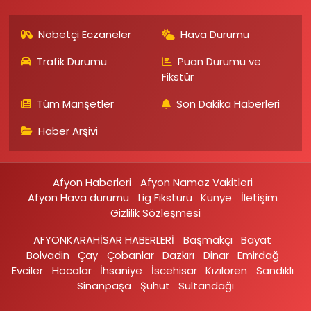
Nöbetçi Eczaneler
Hava Durumu
Trafik Durumu
Puan Durumu ve
Fikstür
Tüm Manşetler
Son Dakika Haberleri
Haber Arşivi
Afyon Haberleri
Afyon Namaz Vakitleri
Afyon Hava durumu
Lig Fikstürü
Künye
İletişim
Gizlilik Sözleşmesi
AFYONKARAHİSAR HABERLERİ
Başmakçı
Bayat
Bolvadin
Çay
Çobanlar
Dazkırı
Dinar
Emirdağ‎
Evciler‎
Hocalar
İhsaniye‎
İscehisar
Kızılören‎
Sandıklı‎
Sinanpaşa
Şuhut
Sultandağı