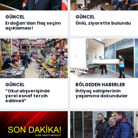
GÜNCEL
GÜNCEL
Erdoğan’dan flaş seçim
Ünlü, ziyarette bulundu
açıklaması!
GÜNCEL
BÖLGEDEN HABERLER
“Okul alışverişinde
İhtiyaç sahiplerinin
yerel esnaf tercih
yaşamına dokundular
edilmeli”