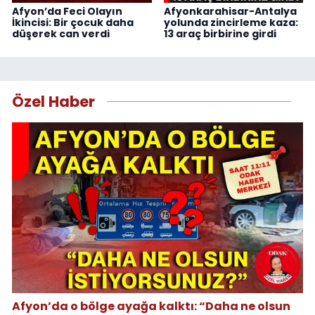
Afyon’da Feci Olayın
Afyonkarahisar-Antalya
İkincisi: Bir çocuk daha
yolunda zincirleme kaza:
düşerek can verdi
13 araç birbirine girdi
Özel Haber
Afyon’da o bölge ayağa kalktı: “Daha ne olsun