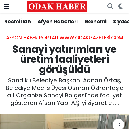
Resmi İlan
Afyon Haberleri
Ekonomi
Siyas
AFYONKARAHİSAR HABERLERİ
Nöbetçi Eczaneler
Resmi İlan
Hava Durumu
AFYON HABER PORTALI WWW.ODAKGAZETESI.COM
Sanayi yatırımları ve
ASAYİŞ
Trafik Durumu
üretim faaliyetleri
görüşüldü
GÜNCEL
Süper Lig Puan Durumu ve Fikstür
Sandıklı Belediye Başkanı Adnan Öztaş,
SİYASET
Tüm Manşetler
Belediye Meclis Üyesi Osman Özhantaş'a
ait Organize Sanayi Bölgesi'nde faaliyet
EĞİTİM
Son Dakika Haberleri
gösteren Afsan Yapı A.Ş.'yi ziyaret etti.
MAGAZİN
Haber Arşivi
SAĞLIK