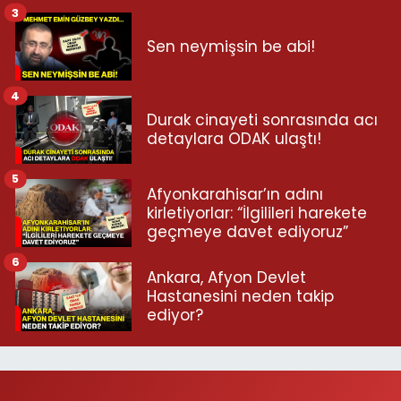
3
Sen neymişsin be abi!
4
Durak cinayeti sonrasında acı
detaylara ODAK ulaştı!
5
Afyonkarahisar’ın adını
kirletiyorlar: “İlgilileri harekete
geçmeye davet ediyoruz”
6
Ankara, Afyon Devlet
Hastanesini neden takip
ediyor?