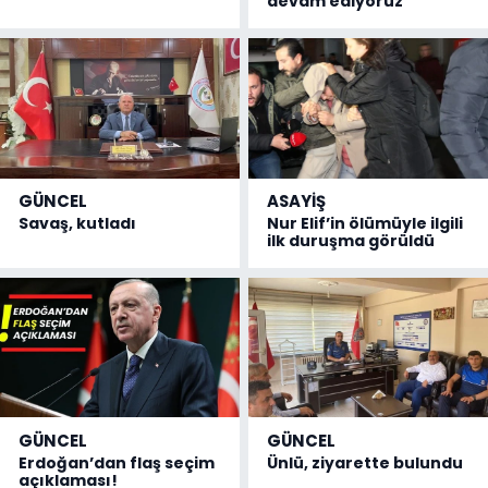
devam ediyoruz”
GÜNCEL
ASAYİŞ
Savaş, kutladı
Nur Elif’in ölümüyle ilgili
ilk duruşma görüldü
GÜNCEL
GÜNCEL
Erdoğan’dan flaş seçim
Ünlü, ziyarette bulundu
açıklaması!