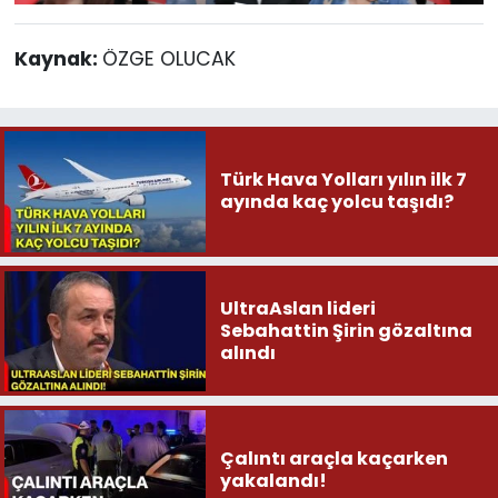
Kaynak:
ÖZGE OLUCAK
Türk Hava Yolları yılın ilk 7
ayında kaç yolcu taşıdı?
UltraAslan lideri
Sebahattin Şirin gözaltına
alındı
Çalıntı araçla kaçarken
yakalandı!