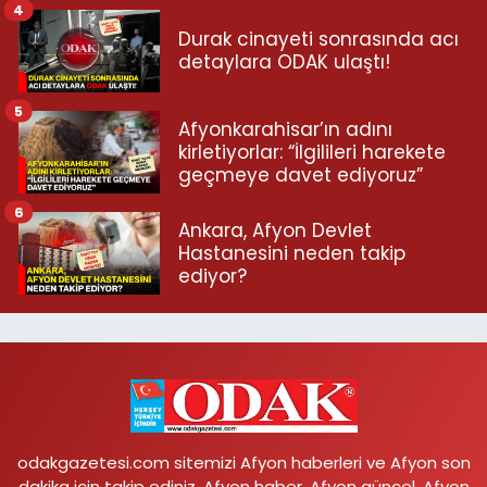
4
Durak cinayeti sonrasında acı
detaylara ODAK ulaştı!
5
Afyonkarahisar’ın adını
kirletiyorlar: “İlgilileri harekete
geçmeye davet ediyoruz”
6
Ankara, Afyon Devlet
Hastanesini neden takip
ediyor?
odakgazetesi.com sitemizi Afyon haberleri ve Afyon son
dakika için takip ediniz. Afyon haber, Afyon güncel, Afyon