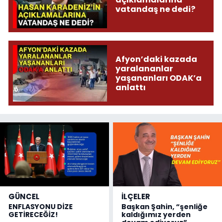
vatandaş ne dedi?
Afyon’daki kazada
yaralananlar
yaşananları ODAK’a
anlattı
GÜNCEL
İLÇELER
ENFLASYONU DİZE
Başkan Şahin, “şenliğe
GETİRECEĞİZ!
kaldığımız yerden