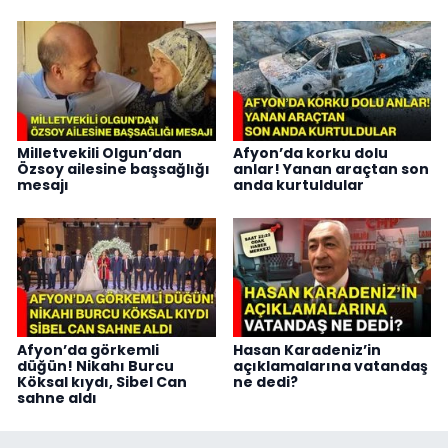
Milletvekili Olgun’dan
Afyon’da korku dolu
Özsoy ailesine başsağlığı
anlar! Yanan araçtan son
mesajı
anda kurtuldular
Afyon’da görkemli
Hasan Karadeniz’in
düğün! Nikahı Burcu
açıklamalarına vatandaş
Köksal kıydı, Sibel Can
ne dedi?
sahne aldı