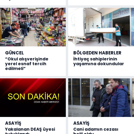
GÜNCEL
BÖLGEDEN HABERLER
“Okul alışverişinde
İhtiyaç sahiplerinin
yerel esnaf tercih
yaşamına dokundular
edilmeli”
ASAYİŞ
ASAYİŞ
Yakalanan DEAŞ üyesi
Cani adamın cezası