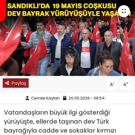
SPOR
11:11 MANŞET
Paylaş
-
+
A
A
Cemile Kaytan
20.05.2026 - 08:54
Vatandaşların büyük ilgi gösterdiği
yürüyüşte, ellerde taşınan dev Türk
bayrağıyla cadde ve sokaklar kırmızı