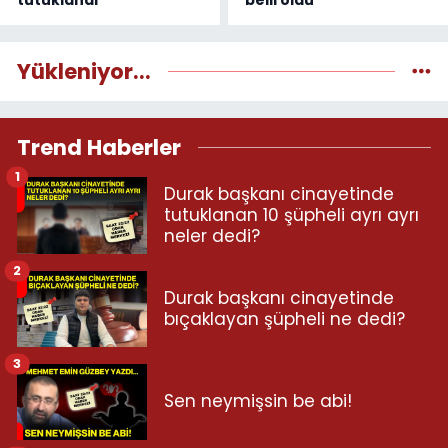
tutuklandı
belli oldu
Yükleniyor...
Trend Haberler
1
Durak başkanı cinayetinde
tutuklanan 10 şüpheli ayrı ayrı
neler dedi?
2
Durak başkanı cinayetinde
bıçaklayan şüpheli ne dedi?
3
Sen neymişsin be abi!