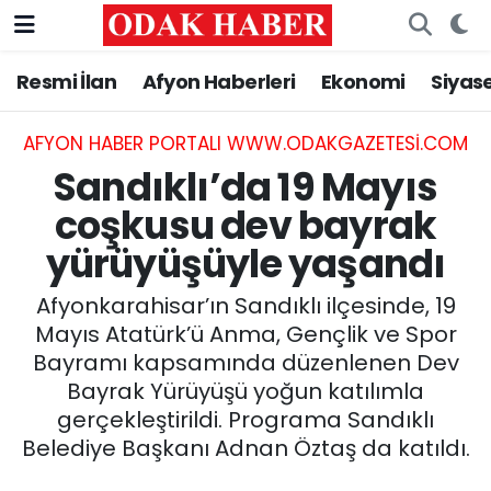
Resmi İlan
Afyon Haberleri
Ekonomi
Siyas
AFYONKARAHİSAR HABERLERİ
Nöbetçi Eczaneler
Resmi İlan
Hava Durumu
AFYON HABER PORTALI WWW.ODAKGAZETESI.COM
Sandıklı’da 19 Mayıs
ASAYİŞ
Trafik Durumu
coşkusu dev bayrak
yürüyüşüyle yaşandı
GÜNCEL
Süper Lig Puan Durumu ve Fikstür
Afyonkarahisar’ın Sandıklı ilçesinde, 19
SİYASET
Tüm Manşetler
Mayıs Atatürk’ü Anma, Gençlik ve Spor
Bayramı kapsamında düzenlenen Dev
EĞİTİM
Son Dakika Haberleri
Bayrak Yürüyüşü yoğun katılımla
gerçekleştirildi. Programa Sandıklı
MAGAZİN
Haber Arşivi
Belediye Başkanı Adnan Öztaş da katıldı.
SAĞLIK