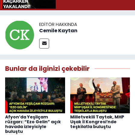
EDITÖR HAKKINDA
Cemile Kaytan
Bunlar da ilginizi çekebilir
Afyon’da Yeşilçam
Milletvekili Taytak, MHP
rüzgarı: “Ezo Gelin” açık
Uşak İl Kongresi’nde
havada izleyiciyle
teşkilatla buluştu
buluştu