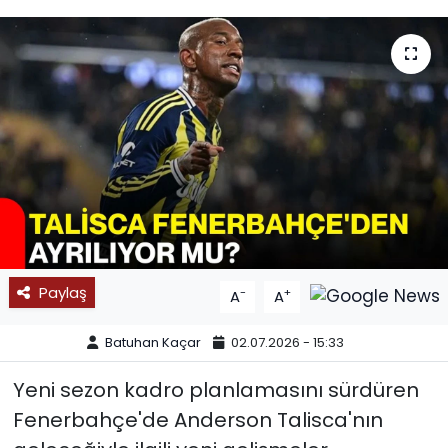
SPOR
11:11 MANŞET
Paylaş
-
+
A
A
Batuhan Kaçar
02.07.2026 - 15:33
Yeni sezon kadro planlamasını sürdüren
Fenerbahçe'de Anderson Talisca'nın