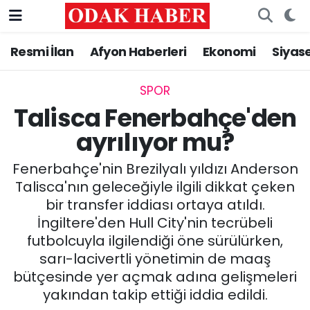
Resmi İlan
Afyon Haberleri
Ekonomi
Siyas
AFYONKARAHİSAR HABERLERİ
Nöbetçi Eczaneler
Resmi İlan
Hava Durumu
SPOR
Talisca Fenerbahçe'den
ASAYİŞ
Trafik Durumu
ayrılıyor mu?
GÜNCEL
Süper Lig Puan Durumu ve Fikstür
Fenerbahçe'nin Brezilyalı yıldızı Anderson
Talisca'nın geleceğiyle ilgili dikkat çeken
SİYASET
Tüm Manşetler
bir transfer iddiası ortaya atıldı.
İngiltere'den Hull City'nin tecrübeli
EĞİTİM
Son Dakika Haberleri
futbolcuyla ilgilendiği öne sürülürken,
sarı-lacivertli yönetimin de maaş
MAGAZİN
Haber Arşivi
bütçesinde yer açmak adına gelişmeleri
yakından takip ettiği iddia edildi.
SAĞLIK