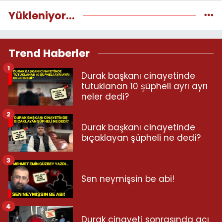
Yükleniyor...
Trend Haberler
1
Durak başkanı cinayetinde
tutuklanan 10 şüpheli ayrı ayrı
neler dedi?
2
Durak başkanı cinayetinde
bıçaklayan şüpheli ne dedi?
3
Sen neymişsin be abi!
4
Durak cinayeti sonrasında acı