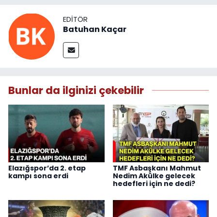
EDITÖR
Batuhan Kaçar
Bunlar da ilginizi çekebilir
Elazığspor’da 2. etap
TMF Asbaşkanı Mahmut
kampı sona erdi
Nedim Akülke gelecek
hedefleri için ne dedi?