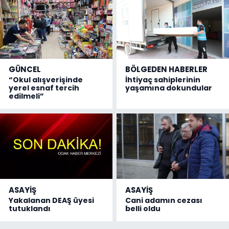
GÜNCEL
BÖLGEDEN HABERLER
“Okul alışverişinde
İhtiyaç sahiplerinin
yerel esnaf tercih
yaşamına dokundular
edilmeli”
ASAYİŞ
ASAYİŞ
Yakalanan DEAŞ üyesi
Cani adamın cezası
tutuklandı
belli oldu