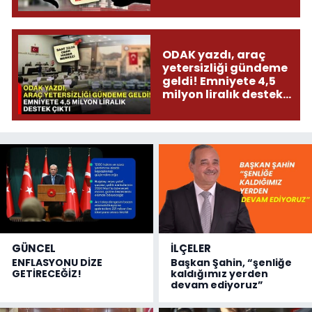
ODAK yazdı, araç
yetersizliği gündeme
geldi! Emniyete 4,5
milyon liralık destek
çıktı
GÜNCEL
İLÇELER
ENFLASYONU DİZE
Başkan Şahin, “şenliğe
GETİRECEĞİZ!
kaldığımız yerden
devam ediyoruz”