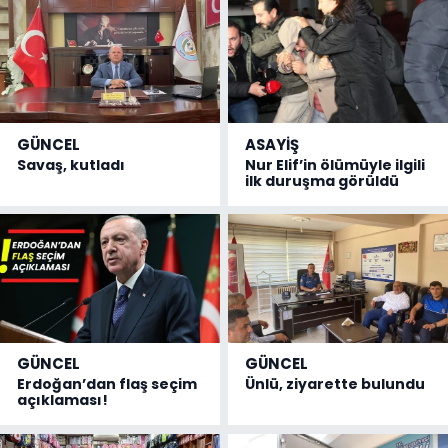
GÜNCEL
ASAYİŞ
Savaş, kutladı
Nur Elif’in ölümüyle ilgili
ilk duruşma görüldü
GÜNCEL
GÜNCEL
Erdoğan’dan flaş seçim
Ünlü, ziyarette bulundu
açıklaması!