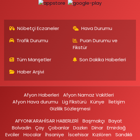
Nöbetçi Eczaneler
Hava Durumu
Trafik Durumu
Puan Durumu ve
Fikstür
Tüm Manşetler
Son Dakika Haberleri
Haber Arşivi
Afyon Haberleri
Afyon Namaz Vakitleri
Afyon Hava durumu
Lig Fikstürü
Künye
İletişim
Gizlilik Sözleşmesi
AFYONKARAHİSAR HABERLERİ
Başmakçı
Bayat
Bolvadin
Çay
Çobanlar
Dazkırı
Dinar
Emirdağ‎
Evciler‎
Hocalar
İhsaniye‎
İscehisar
Kızılören‎
Sandıklı‎