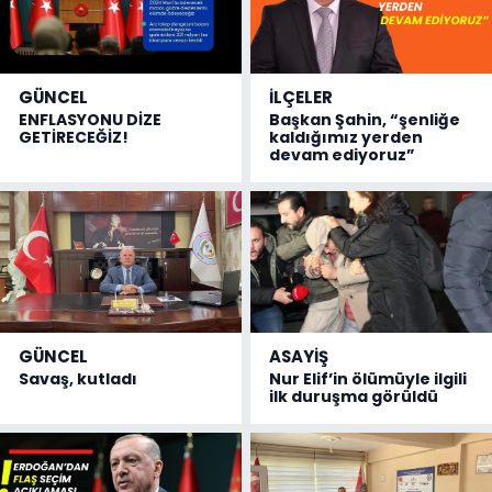
GÜNCEL
İLÇELER
ENFLASYONU DİZE
Başkan Şahin, “şenliğe
GETİRECEĞİZ!
kaldığımız yerden
devam ediyoruz”
GÜNCEL
ASAYİŞ
Savaş, kutladı
Nur Elif’in ölümüyle ilgili
ilk duruşma görüldü