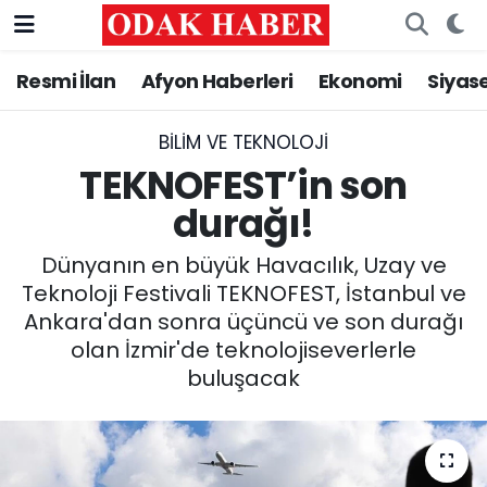
Resmi İlan
Afyon Haberleri
Ekonomi
Siyas
AFYONKARAHİSAR HABERLERİ
Nöbetçi Eczaneler
Resmi İlan
Hava Durumu
BILIM VE TEKNOLOJI
TEKNOFEST’in son
ASAYİŞ
Trafik Durumu
durağı!
GÜNCEL
Süper Lig Puan Durumu ve Fikstür
Dünyanın en büyük Havacılık, Uzay ve
Teknoloji Festivali TEKNOFEST, İstanbul ve
SİYASET
Tüm Manşetler
Ankara'dan sonra üçüncü ve son durağı
olan İzmir'de teknolojiseverlerle
EĞİTİM
Son Dakika Haberleri
buluşacak
MAGAZİN
Haber Arşivi
SAĞLIK