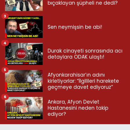
bıçaklayan şüpheli ne dedi?
3
Sen neymişsin be abi!
4
Durak cinayeti sonrasında acı
detaylara ODAK ulaştı!
5
Afyonkarahisar’ın adını
kirletiyorlar: “İlgilileri harekete
geçmeye davet ediyoruz”
6
Ankara, Afyon Devlet
Hastanesini neden takip
ediyor?