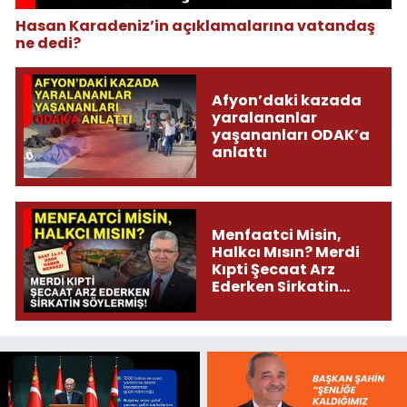
Hasan Karadeniz’in açıklamalarına vatandaş
ne dedi?
Afyon’daki kazada
yaralananlar
yaşananları ODAK’a
anlattı
Menfaatci Misin,
Halkcı Mısın? Merdi
Kıpti Şecaat Arz
Ederken Sirkatin
Söylermiş!