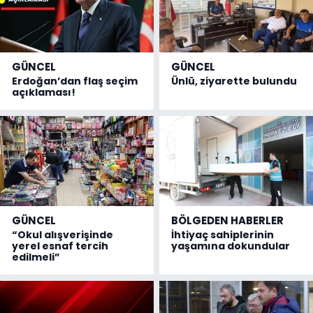
GÜNCEL
GÜNCEL
Erdoğan’dan flaş seçim
Ünlü, ziyarette bulundu
açıklaması!
GÜNCEL
BÖLGEDEN HABERLER
“Okul alışverişinde
İhtiyaç sahiplerinin
yerel esnaf tercih
yaşamına dokundular
edilmeli”