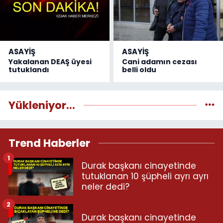
ASAYİŞ
ASAYİŞ
Yakalanan DEAŞ üyesi
Cani adamın cezası
tutuklandı
belli oldu
Yükleniyor...
Trend Haberler
1
Durak başkanı cinayetinde
tutuklanan 10 şüpheli ayrı ayrı
neler dedi?
2
Durak başkanı cinayetinde