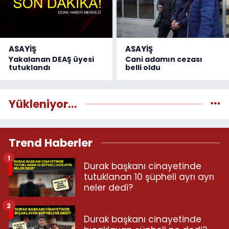
ASAYİŞ
ASAYİŞ
Yakalanan DEAŞ üyesi
Cani adamın cezası
tutuklandı
belli oldu
Yükleniyor...
Trend Haberler
1
Durak başkanı cinayetinde
tutuklanan 10 şüpheli ayrı ayrı
neler dedi?
2
Durak başkanı cinayetinde