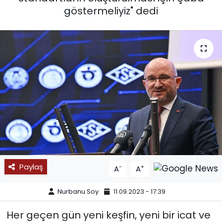
göstermeliyiz" dedi
SPOR
11:11 MANŞET
Paylaş
-
+
A
A
Nurbanu Soy
11.09.2023 - 17:39
Her geçen gün yeni keşfin, yeni bir icat ve