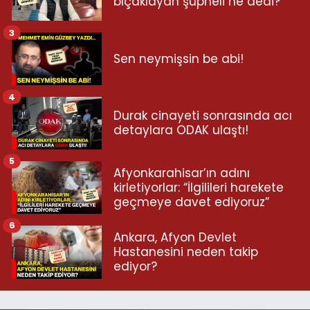
bıçaklayan şüpheli ne dedi?
3
Sen neymişsin be abi!
4
Durak cinayeti sonrasında acı
detaylara ODAK ulaştı!
5
Afyonkarahisar’ın adını
kirletiyorlar: “İlgilileri harekete
geçmeye davet ediyoruz”
6
Ankara, Afyon Devlet
Hastanesini neden takip
ediyor?