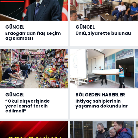
GÜNCEL
GÜNCEL
Erdoğan’dan flaş seçim
Ünlü, ziyarette bulundu
açıklaması!
GÜNCEL
BÖLGEDEN HABERLER
“Okul alışverişinde
İhtiyaç sahiplerinin
yerel esnaf tercih
yaşamına dokundular
edilmeli”