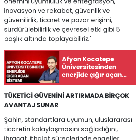
önemini uyumluluk ve entegrasyon,
inovasyon ve rekabet, güvenlik ve
güvenilirlik, ticaret ve pazar erişimi,
sürdürülebilirlik ve çevresel etki gibi 5
başlık altında toplayabiliriz."
Afyon Kocatepe
Üniversitesinden
enerjide çığır açan
sistem!
TÜKETİCİ GÜVENİNİ ARTIRMADA BİRÇOK
AVANTAJ SUNAR
Şahin, standartlara uyumun, uluslararası
ticaretin kolaylaşmasını sağladığını,
ihracat, ithalat süreçlerinde engelleri