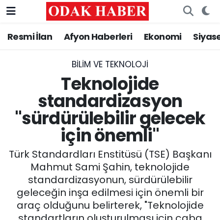
Resmi İlan
Afyon Haberleri
Ekonomi
Siyas
AFYONKARAHİSAR HABERLERİ
Nöbetçi Eczaneler
Resmi İlan
Hava Durumu
BILIM VE TEKNOLOJI
Teknolojide
ASAYİŞ
Trafik Durumu
standardizasyon
"sürdürülebilir gelecek
GÜNCEL
Süper Lig Puan Durumu ve Fikstür
için önemli"
SİYASET
Tüm Manşetler
Türk Standardları Enstitüsü (TSE) Başkanı
EĞİTİM
Son Dakika Haberleri
Mahmut Sami Şahin, teknolojide
standardizasyonun, sürdürülebilir
MAGAZİN
Haber Arşivi
geleceğin inşa edilmesi için önemli bir
araç olduğunu belirterek, "Teknolojide
SAĞLIK
standartların oluşturulması için çaba