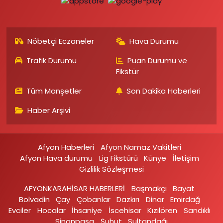
Nöbetçi Eczaneler
Hava Durumu
Trafik Durumu
Puan Durumu ve
Fikstür
Tüm Manşetler
Son Dakika Haberleri
Haber Arşivi
Afyon Haberleri
Afyon Namaz Vakitleri
Afyon Hava durumu
Lig Fikstürü
Künye
İletişim
Gizlilik Sözleşmesi
AFYONKARAHİSAR HABERLERİ
Başmakçı
Bayat
Bolvadin
Çay
Çobanlar
Dazkırı
Dinar
Emirdağ‎
Evciler‎
Hocalar
İhsaniye‎
İscehisar
Kızılören‎
Sandıklı‎
Sinanpaşa
Şuhut
Sultandağı