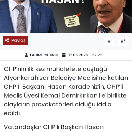
SPOR
11:11 MANŞET
Paylaş
-
+
A
A
FADİME YILDIRIM
02.06.2026 - 22:22
CHP’nin ilk kez muhalefete düştüğü
Afyonkarahisar Belediye Meclisi’ne katılan
CHP İl Başkanı Hasan Karadeniz’in, CHP’li
Meclis Üyesi Kemal Demirkırkan ile birlikte
olayların provokatörleri olduğu iddia
edildi.
Vatandaşlar CHP’li Başkan Hasan