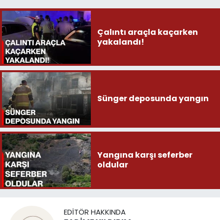
Çalıntı araçla kaçarken
yakalandı!
Sünger deposunda yangın
Yangına karşı seferber
oldular
EDITÖR HAKKINDA