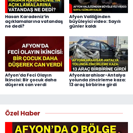
Hasan Karadeniz’in
Afyon Valiliğinden
açıklamalarına vatandaş
büyüleyici video: Sayılı
ne dedi?
günler kaldı
Afyon’da Feci Olayın
Afyonkarahisar-Antalya
İkincisi: Bir çocuk daha
yolunda zincirleme kaza:
düşerek can verdi
13 araç birbirine girdi
Özel Haber