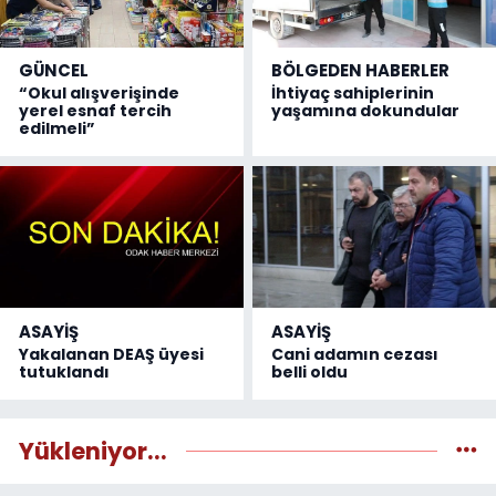
GÜNCEL
BÖLGEDEN HABERLER
“Okul alışverişinde
İhtiyaç sahiplerinin
yerel esnaf tercih
yaşamına dokundular
edilmeli”
ASAYİŞ
ASAYİŞ
Yakalanan DEAŞ üyesi
Cani adamın cezası
tutuklandı
belli oldu
Yükleniyor...