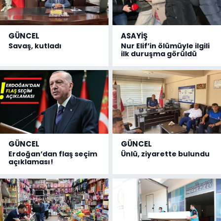
GÜNCEL
ASAYİŞ
Savaş, kutladı
Nur Elif’in ölümüyle ilgili
ilk duruşma görüldü
GÜNCEL
GÜNCEL
Erdoğan’dan flaş seçim
Ünlü, ziyarette bulundu
açıklaması!