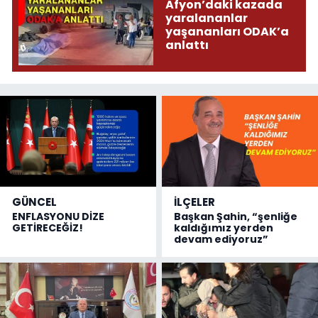
Afyon’daki kazada
yaralananlar
yaşananları ODAK’a
anlattı
GÜNCEL
İLÇELER
ENFLASYONU DİZE
Başkan Şahin, “şenliğe
GETİRECEĞİZ!
kaldığımız yerden
devam ediyoruz”