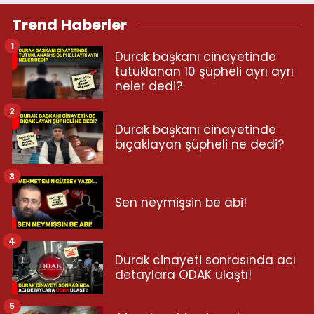
Trend Haberler
1
Durak başkanı cinayetinde
tutuklanan 10 şüpheli ayrı ayrı
neler dedi?
2
Durak başkanı cinayetinde
bıçaklayan şüpheli ne dedi?
3
Sen neymişsin be abi!
4
Durak cinayeti sonrasında acı
detaylara ODAK ulaştı!
5