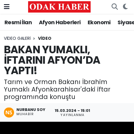
Resmi İlan
Afyon Haberleri
Ekonomi
Siyas
AFYONKARAHİSAR HABERLERİ
Nöbetçi Eczaneler
Resmi İlan
Hava Durumu
VIDEO GALERI
VIDEO
BAKAN YUMAKLI,
ASAYİŞ
Trafik Durumu
İFTARINI AFYON’DA
YAPTI!
GÜNCEL
Süper Lig Puan Durumu ve Fikstür
Tarım ve Orman Bakanı İbrahim
SİYASET
Tüm Manşetler
Yumaklı Afyonkarahisar'daki iftar
programında konuştu
EĞİTİM
Son Dakika Haberleri
NURBANU SOY
15.03.2024 - 15:01
MAGAZİN
Haber Arşivi
MUHABIR
YAYINLANMA
SAĞLIK