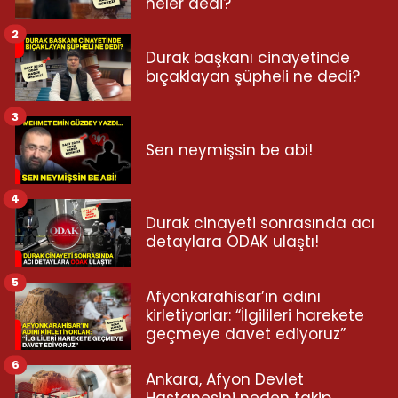
neler dedi?
2
Durak başkanı cinayetinde
bıçaklayan şüpheli ne dedi?
3
Sen neymişsin be abi!
4
Durak cinayeti sonrasında acı
detaylara ODAK ulaştı!
5
Afyonkarahisar’ın adını
kirletiyorlar: “İlgilileri harekete
geçmeye davet ediyoruz”
6
Ankara, Afyon Devlet