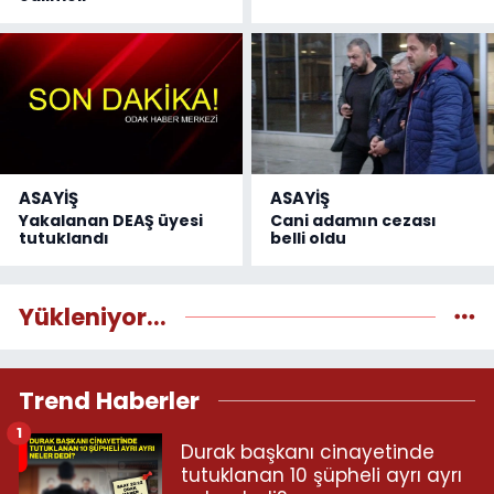
ASAYİŞ
ASAYİŞ
Yakalanan DEAŞ üyesi
Cani adamın cezası
tutuklandı
belli oldu
Yükleniyor...
Trend Haberler
1
Durak başkanı cinayetinde
tutuklanan 10 şüpheli ayrı ayrı