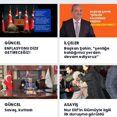
GÜNCEL
İLÇELER
ENFLASYONU DİZE
Başkan Şahin, “şenliğe
GETİRECEĞİZ!
kaldığımız yerden
devam ediyoruz”
GÜNCEL
ASAYİŞ
Savaş, kutladı
Nur Elif’in ölümüyle ilgili
ilk duruşma görüldü