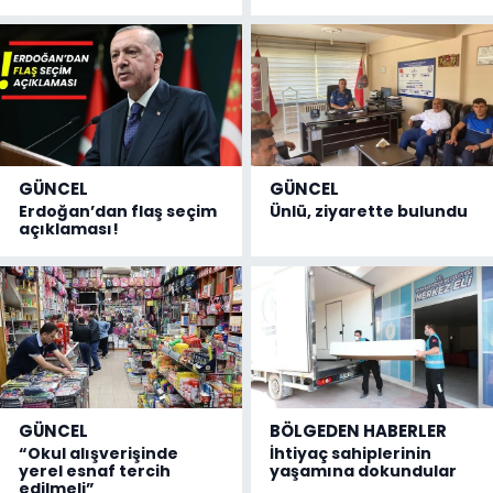
GÜNCEL
GÜNCEL
Erdoğan’dan flaş seçim
Ünlü, ziyarette bulundu
açıklaması!
GÜNCEL
BÖLGEDEN HABERLER
“Okul alışverişinde
İhtiyaç sahiplerinin
yerel esnaf tercih
yaşamına dokundular
edilmeli”