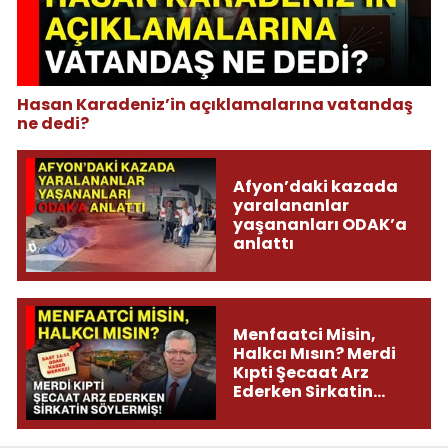
Hasan Karadeniz’in açıklamalarına vatandaş
ne dedi?
Afyon’daki kazada
yaralananlar
yaşananları ODAK’a
anlattı
Menfaatci Misin,
Halkcı Mısın? Merdi
Kıpti Şecaat Arz
Ederken Sirkatin
Söylermiş!