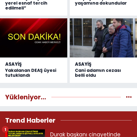
yerel esnaf tercih
yaşamına dokundular
edilmeli”
ASAYİŞ
ASAYİŞ
Yakalanan DEAŞ üyesi
Cani adamın cezası
tutuklandı
belli oldu
Yükleniyor...
Trend Haberler
1
Durak başkanı cinayetinde