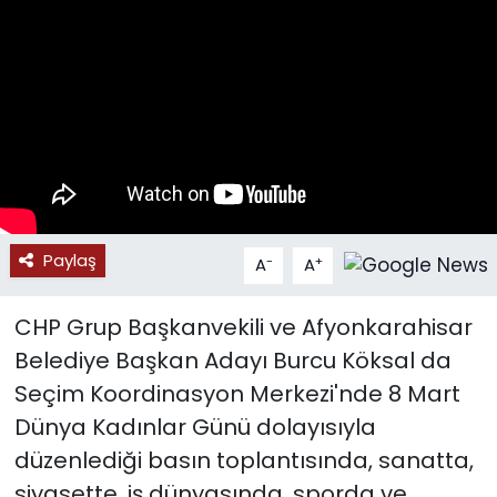
SPOR
11:11 MANŞET
Paylaş
-
+
A
A
CHP Grup Başkanvekili ve Afyonkarahisar
Belediye Başkan Adayı Burcu Köksal da
Seçim Koordinasyon Merkezi'nde 8 Mart
Dünya Kadınlar Günü dolayısıyla
düzenlediği basın toplantısında, sanatta,
siyasette, iş dünyasında, sporda ve