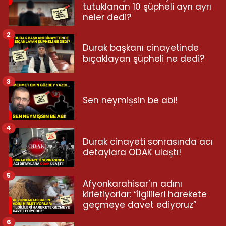
tutuklanan 10 şüpheli ayrı ayrı
neler dedi?
2
Durak başkanı cinayetinde
bıçaklayan şüpheli ne dedi?
3
Sen neymişsin be abi!
4
Durak cinayeti sonrasında acı
detaylara ODAK ulaştı!
5
Afyonkarahisar’ın adını
kirletiyorlar: “İlgilileri harekete
geçmeye davet ediyoruz”
6