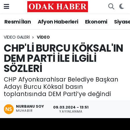
Resmi İlan
Afyon Haberleri
Ekonomi
Siyas
AFYONKARAHİSAR HABERLERİ
Nöbetçi Eczaneler
Resmi İlan
Hava Durumu
VIDEO GALERI
VIDEO
CHP'Lİ BURCU KÖKSAL'IN
ASAYİŞ
Trafik Durumu
DEM PARTİ İLE İLGİLİ
SÖZLERİ
GÜNCEL
Süper Lig Puan Durumu ve Fikstür
CHP Afyonkarahisar Belediye Başkan
SİYASET
Tüm Manşetler
Adayı Burcu Köksal basın
toplantısında DEM Parti’ye değindi
EĞİTİM
Son Dakika Haberleri
NURBANU SOY
09.03.2024 - 13:51
MAGAZİN
Haber Arşivi
MUHABIR
YAYINLANMA
SAĞLIK