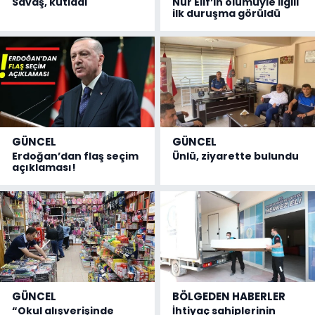
Savaş, kutladı
Nur Elif’in ölümüyle ilgili
ilk duruşma görüldü
GÜNCEL
GÜNCEL
Erdoğan’dan flaş seçim
Ünlü, ziyarette bulundu
açıklaması!
GÜNCEL
BÖLGEDEN HABERLER
“Okul alışverişinde
İhtiyaç sahiplerinin