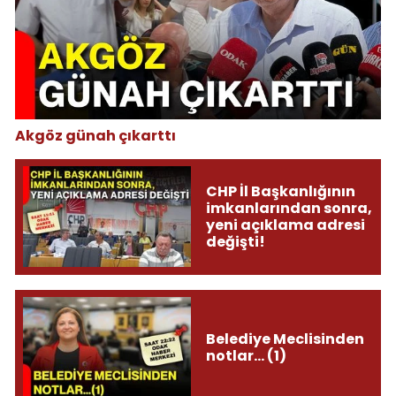
Akgöz günah çıkarttı
CHP İl Başkanlığının
imkanlarından sonra,
yeni açıklama adresi
değişti!
Belediye Meclisinden
notlar... (1)