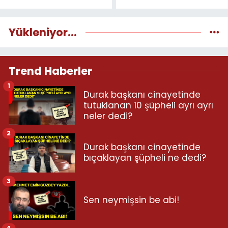
Yükleniyor...
Trend Haberler
1
Durak başkanı cinayetinde
tutuklanan 10 şüpheli ayrı ayrı
neler dedi?
2
Durak başkanı cinayetinde
bıçaklayan şüpheli ne dedi?
3
Sen neymişsin be abi!