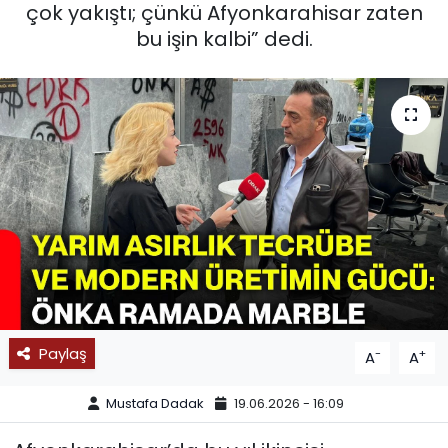
çok yakıştı; çünkü Afyonkarahisar zaten
SPOR
bu işin kalbi” dedi.
11:11 MANŞET
Paylaş
-
+
A
A
Mustafa Dadak
19.06.2026 - 16:09