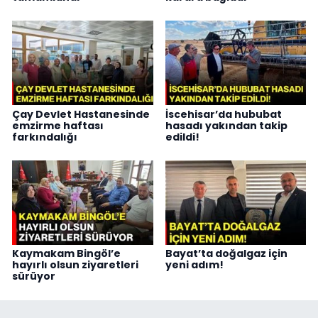
Çay Devlet Hastanesinde
İscehisar’da hububat
emzirme haftası
hasadı yakından takip
farkındalığı
edildi!
Kaymakam Bingöl’e
Bayat’ta doğalgaz için
hayırlı olsun ziyaretleri
yeni adım!
sürüyor