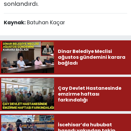
sonlandırdı.
Kaynak:
Batuhan Kaçar
Dinar Belediye Meclisi
ağustos gündemini karara
bağladı
Çay Devlet Hastanesinde
emzirme haftası
farkındalığı
İscehisar’da hububat
hasadı yakından takip