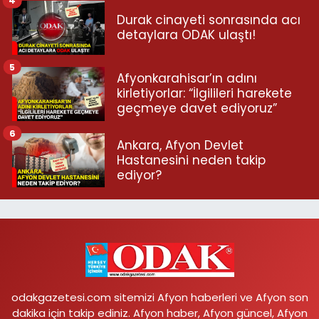
4
Durak cinayeti sonrasında acı
detaylara ODAK ulaştı!
5
Afyonkarahisar’ın adını
kirletiyorlar: “İlgilileri harekete
geçmeye davet ediyoruz”
6
Ankara, Afyon Devlet
Hastanesini neden takip
ediyor?
odakgazetesi.com sitemizi Afyon haberleri ve Afyon son
dakika için takip ediniz. Afyon haber, Afyon güncel, Afyon