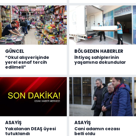
GÜNCEL
BÖLGEDEN HABERLER
“Okul alışverişinde
İhtiyaç sahiplerinin
yerel esnaf tercih
yaşamına dokundular
edilmeli”
ASAYİŞ
ASAYİŞ
Yakalanan DEAŞ üyesi
Cani adamın cezası
tutuklandı
belli oldu