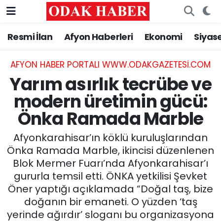
Resmi İlan
Afyon Haberleri
Ekonomi
Siyas
AFYONKARAHİSAR HABERLERİ
Nöbetçi Eczaneler
Resmi İlan
Hava Durumu
AFYON HABER PORTALI WWW.ODAKGAZETESI.COM
Yarım asırlık tecrübe ve
ASAYİŞ
Trafik Durumu
modern üretimin gücü:
Önka Ramada Marble
GÜNCEL
Süper Lig Puan Durumu ve Fikstür
Afyonkarahisar’ın köklü kuruluşlarından
SİYASET
Tüm Manşetler
Önka Ramada Marble, ikincisi düzenlenen
Blok Mermer Fuarı’nda Afyonkarahisar’ı
EĞİTİM
Son Dakika Haberleri
gururla temsil etti. ÖNKA yetkilisi Şevket
Öner yaptığı açıklamada “Doğal taş, bize
MAGAZİN
Haber Arşivi
doğanın bir emaneti. O yüzden ‘taş
SAĞLIK
yerinde ağırdır’ sloganı bu organizasyona