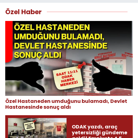
Özel Haber
Özel Hastaneden umduğunu bulamadı, Devlet
Hastanesinde sonuç aldı
ODAK yazdı, araç
yetersizliği gündeme