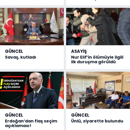
GÜNCEL
ASAYİŞ
Savaş, kutladı
Nur Elif’in ölümüyle ilgili
ilk duruşma görüldü
GÜNCEL
GÜNCEL
Erdoğan’dan flaş seçim
Ünlü, ziyarette bulundu
açıklaması!