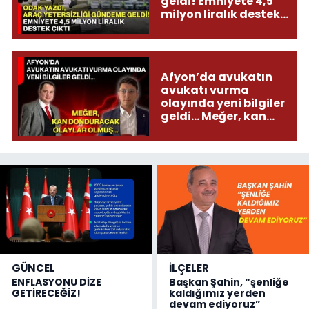
geldi! Emniyete 4,5
milyon liralık destek
çıktı
Afyon’da avukatın
avukatı vurma
olayında yeni bilgiler
geldi... Meğer, kan
donduracak olaylar
olmuş...
GÜNCEL
İLÇELER
ENFLASYONU DİZE
Başkan Şahin, “şenliğe
GETİRECEĞİZ!
kaldığımız yerden
devam ediyoruz”