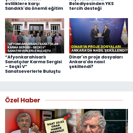
evliliklere karşı
Belediyesinden YKS
Sandıklı'da önemli eğitim
tercih desteği
“Afyonkarahisarlı
Dinar'ın proje dosyaları
Sanatçılar Karma Sergisi
Ankara'da nasıl
– Seçki V”
şekillendi?
Sanatseverlerle Buluştu
Özel Haber