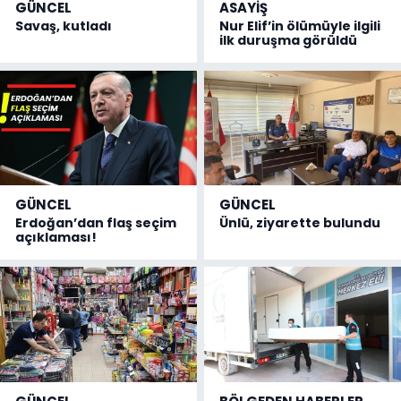
GÜNCEL
ASAYİŞ
Savaş, kutladı
Nur Elif’in ölümüyle ilgili
ilk duruşma görüldü
GÜNCEL
GÜNCEL
Erdoğan’dan flaş seçim
Ünlü, ziyarette bulundu
açıklaması!