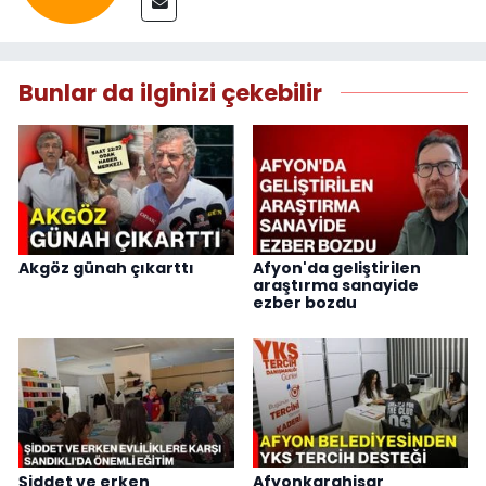
Bunlar da ilginizi çekebilir
Akgöz günah çıkarttı
Afyon'da geliştirilen
araştırma sanayide
ezber bozdu
Şiddet ve erken
Afyonkarahisar