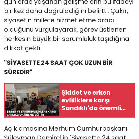
günlerde yaşanan gelişmelerin bu ifadeyi
bir kez daha doğruladığını belirtti. Çakır,
siyasetin millete hizmet etme aracı
olduğunu vurgulayarak, görev üstlenen
herkesin büyük bir sorumluluk taşıdığına
dikkat çekti.
"SİYASETTE 24 SAAT ÇOK UZUN BİR
SÜREDİR"
Şiddet ve erken
evliliklere karşı
Sandıklı'da önemli
eğitim
Açıklamasına Merhum Cumhurbaşkanı
Süleyman Demirel'in "Siyasette 24 saat