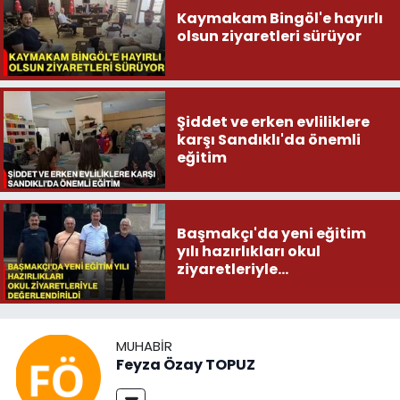
Kaymakam Bingöl'e hayırlı
olsun ziyaretleri sürüyor
Şiddet ve erken evliliklere
karşı Sandıklı'da önemli
eğitim
Başmakçı'da yeni eğitim
yılı hazırlıkları okul
ziyaretleriyle
değerlendirildi
MUHABIR
Feyza Özay TOPUZ