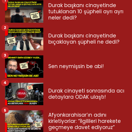
1
Durak başkanı cinayetinde
tutuklanan 10 şüpheli ayrı ayrı
neler dedi?
2
Durak başkanı cinayetinde
bıçaklayan şüpheli ne dedi?
3
Sen neymişsin be abi!
4
Durak cinayeti sonrasında acı
detaylara ODAK ulaştı!
5
Afyonkarahisar’ın adını
kirletiyorlar: “İlgilileri harekete
geçmeye davet ediyoruz”