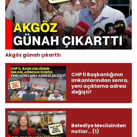
Akgöz günah çıkarttı
CHP İl Başkanlığının
imkanlarından sonra,
yeni açıklama adresi
değişti!
Belediye Meclisinden
notlar... (1)