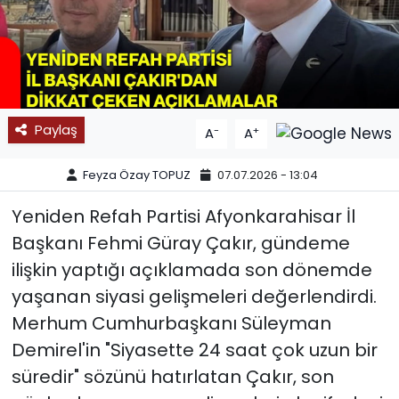
SPOR
11:11 MANŞET
Paylaş
-
+
A
A
Feyza Özay TOPUZ
07.07.2026 - 13:04
Yeniden Refah Partisi Afyonkarahisar İl
Başkanı Fehmi Güray Çakır, gündeme
ilişkin yaptığı açıklamada son dönemde
yaşanan siyasi gelişmeleri değerlendirdi.
Merhum Cumhurbaşkanı Süleyman
Demirel'in "Siyasette 24 saat çok uzun bir
süredir" sözünü hatırlatan Çakır, son