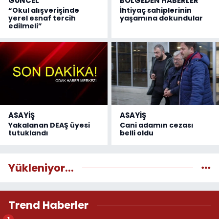
GÜNCEL
BÖLGEDEN HABERLER
“Okul alışverişinde
İhtiyaç sahiplerinin
yerel esnaf tercih
yaşamına dokundular
edilmeli”
ASAYİŞ
ASAYİŞ
Yakalanan DEAŞ üyesi
Cani adamın cezası
tutuklandı
belli oldu
Yükleniyor...
Trend Haberler