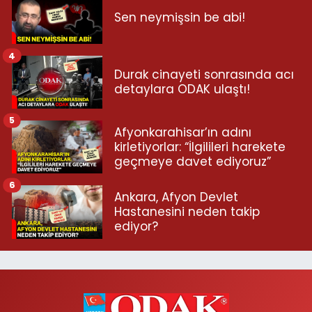
Sen neymişsin be abi!
4
Durak cinayeti sonrasında acı
detaylara ODAK ulaştı!
5
Afyonkarahisar’ın adını
kirletiyorlar: “İlgilileri harekete
geçmeye davet ediyoruz”
6
Ankara, Afyon Devlet
Hastanesini neden takip
ediyor?