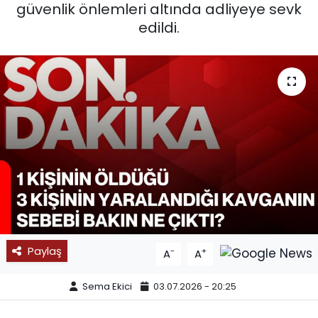
güvenlik önlemleri altında adliyeye sevk
SPOR
edildi.
11:11 MANŞET
Paylaş
-
+
A
A
Sema Ekici
03.07.2026 - 20:25