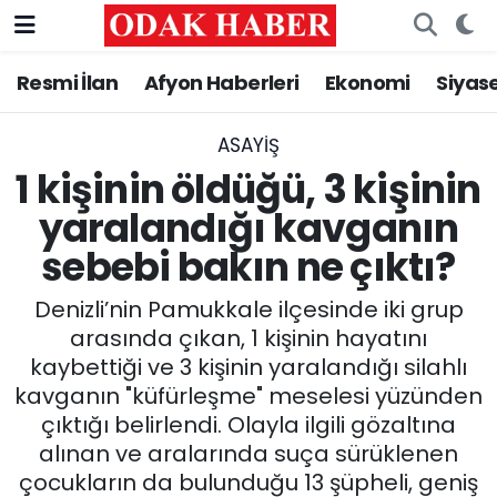
Resmi İlan
Afyon Haberleri
Ekonomi
Siyas
AFYONKARAHİSAR HABERLERİ
Nöbetçi Eczaneler
Resmi İlan
Hava Durumu
ASAYİŞ
1 kişinin öldüğü, 3 kişinin
ASAYİŞ
Trafik Durumu
yaralandığı kavganın
sebebi bakın ne çıktı?
GÜNCEL
Süper Lig Puan Durumu ve Fikstür
Denizli’nin Pamukkale ilçesinde iki grup
SİYASET
Tüm Manşetler
arasında çıkan, 1 kişinin hayatını
kaybettiği ve 3 kişinin yaralandığı silahlı
EĞİTİM
Son Dakika Haberleri
kavganın "küfürleşme" meselesi yüzünden
çıktığı belirlendi. Olayla ilgili gözaltına
MAGAZİN
Haber Arşivi
alınan ve aralarında suça sürüklenen
SAĞLIK
çocukların da bulunduğu 13 şüpheli, geniş