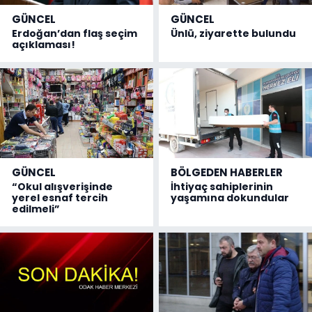
GÜNCEL
GÜNCEL
Erdoğan’dan flaş seçim
Ünlü, ziyarette bulundu
açıklaması!
GÜNCEL
BÖLGEDEN HABERLER
“Okul alışverişinde
İhtiyaç sahiplerinin
yerel esnaf tercih
yaşamına dokundular
edilmeli”