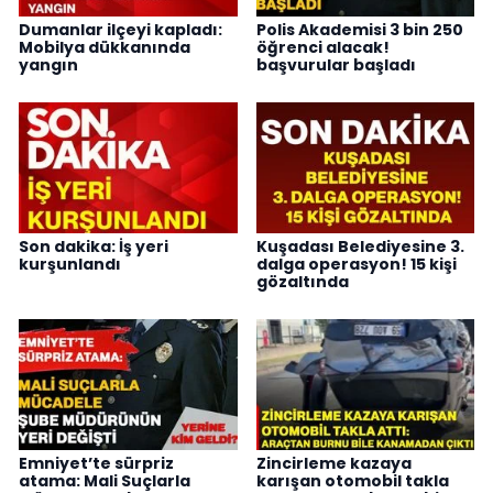
Dumanlar ilçeyi kapladı:
Polis Akademisi 3 bin 250
Mobilya dükkanında
öğrenci alacak!
yangın
başvurular başladı
Son dakika: İş yeri
Kuşadası Belediyesine 3.
kurşunlandı
dalga operasyon! 15 kişi
gözaltında
Emniyet’te sürpriz
Zincirleme kazaya
atama: Mali Suçlarla
karışan otomobil takla