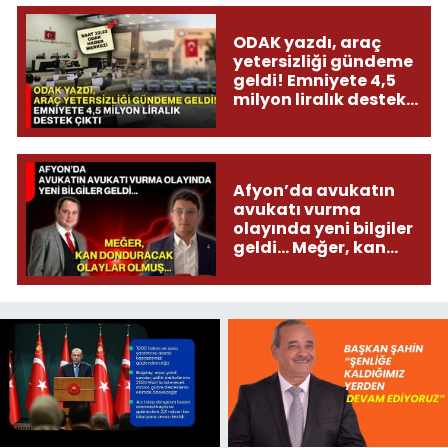
ODAK yazdı, araç
yetersizliği gündeme
geldi! Emniyete 4,5
milyon liralık destek
çıktı
Afyon’da avukatın
avukatı vurma
olayında yeni bilgiler
geldi... Meğer, kan
donduracak olaylar
olmuş...