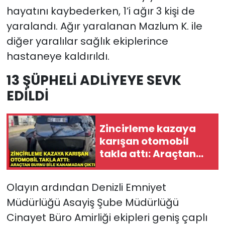
hayatını kaybederken, 1’i ağır 3 kişi de
yaralandı. Ağır yaralanan Mazlum K. ile
diğer yaralılar sağlık ekiplerince
hastaneye kaldırıldı.
13 ŞÜPHELİ ADLİYEYE SEVK
EDİLDİ
Zincirleme kazaya
karışan otomobil
takla attı: Araçtan
burnu bile
kanamadan çıktı
Olayın ardından Denizli Emniyet
Müdürlüğü Asayiş Şube Müdürlüğü
Cinayet Büro Amirliği ekipleri geniş çaplı