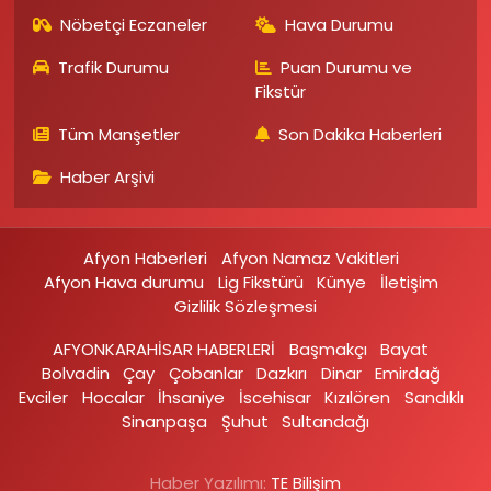
Nöbetçi Eczaneler
Hava Durumu
Trafik Durumu
Puan Durumu ve
Fikstür
Tüm Manşetler
Son Dakika Haberleri
Haber Arşivi
Afyon Haberleri
Afyon Namaz Vakitleri
Afyon Hava durumu
Lig Fikstürü
Künye
İletişim
Gizlilik Sözleşmesi
AFYONKARAHİSAR HABERLERİ
Başmakçı
Bayat
Bolvadin
Çay
Çobanlar
Dazkırı
Dinar
Emirdağ‎
Evciler‎
Hocalar
İhsaniye‎
İscehisar
Kızılören‎
Sandıklı‎
Sinanpaşa
Şuhut
Sultandağı
Haber Yazılımı:
TE Bilişim