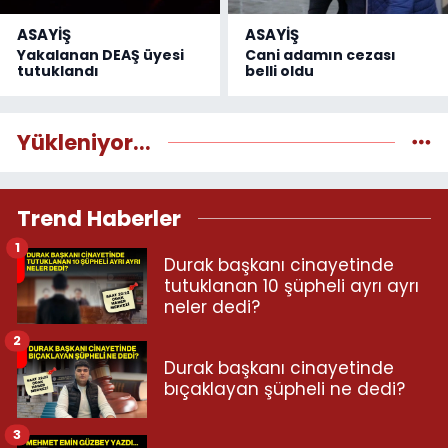
ASAYİŞ
ASAYİŞ
Yakalanan DEAŞ üyesi
Cani adamın cezası
tutuklandı
belli oldu
Yükleniyor...
Trend Haberler
1
Durak başkanı cinayetinde
tutuklanan 10 şüpheli ayrı ayrı
neler dedi?
2
Durak başkanı cinayetinde
bıçaklayan şüpheli ne dedi?
3