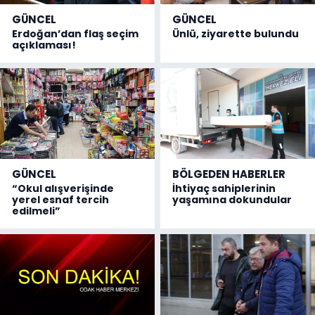
GÜNCEL
GÜNCEL
Erdoğan’dan flaş seçim
Ünlü, ziyarette bulundu
açıklaması!
GÜNCEL
BÖLGEDEN HABERLER
“Okul alışverişinde
İhtiyaç sahiplerinin
yerel esnaf tercih
yaşamına dokundular
edilmeli”