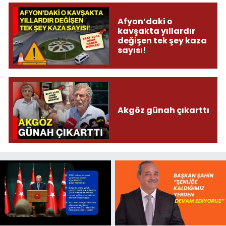
Afyon’daki o
kavşakta yıllardır
değişen tek şey kaza
sayısı!
Akgöz günah çıkarttı