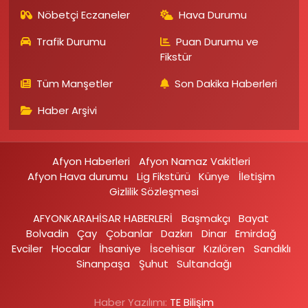
Nöbetçi Eczaneler
Hava Durumu
Trafik Durumu
Puan Durumu ve
Fikstür
Tüm Manşetler
Son Dakika Haberleri
Haber Arşivi
Afyon Haberleri
Afyon Namaz Vakitleri
Afyon Hava durumu
Lig Fikstürü
Künye
İletişim
Gizlilik Sözleşmesi
AFYONKARAHİSAR HABERLERİ
Başmakçı
Bayat
Bolvadin
Çay
Çobanlar
Dazkırı
Dinar
Emirdağ‎
Evciler‎
Hocalar
İhsaniye‎
İscehisar
Kızılören‎
Sandıklı‎
Sinanpaşa
Şuhut
Sultandağı
Haber Yazılımı:
TE Bilişim