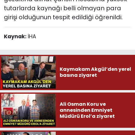
tutarlarda kaynağı belli olmayan para
girişi olduğunun tespit edildiği öğrenildi.
Kaynak:
İHA
Kaymakam Akgül’den yerel
basına ziyaret
Ali Osman Koru ve
annesinden Emniyet
Müdürü Erol’a ziyaret