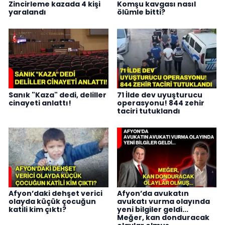
Zincirleme kazada 4 kişi
Komşu kavgası nasıl
yaralandı
ölümle bitti?
Sanık "Kaza" dedi, deliller
71 İlde dev uyuşturucu
cinayeti anlattı!
operasyonu! 844 zehir
taciri tutuklandı
Afyon’daki dehşet verici
Afyon’da avukatın
olayda küçük çocuğun
avukatı vurma olayında
katili kim çıktı?
yeni bilgiler geldi...
Meğer, kan donduracak