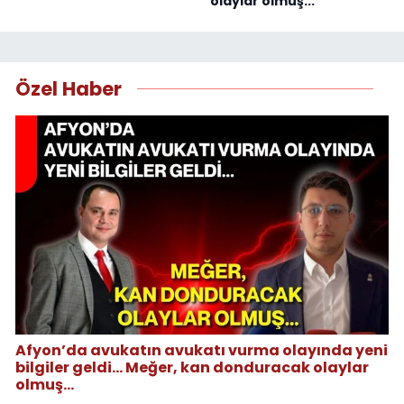
olaylar olmuş...
Özel Haber
Afyon’da avukatın avukatı vurma olayında yeni
bilgiler geldi... Meğer, kan donduracak olaylar
olmuş...