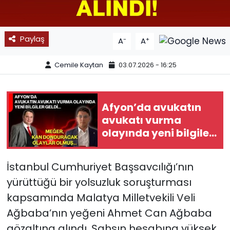
SPOR
Paylaş
-
+
A
A
11:11 MANŞET
Cemile Kaytan
03.07.2026 - 16:25
Afyon’da avukatın
avukatı vurma
olayında yeni bilgiler
geldi... Meğer, kan
donduracak olaylar
İstanbul Cumhuriyet Başsavcılığı’nın
olmuş...
yürüttüğü bir yolsuzluk soruşturması
kapsamında Malatya Milletvekili Veli
Ağbaba’nın yeğeni Ahmet Can Ağbaba
gözaltına alındı. Şahsın hesabına yüksek