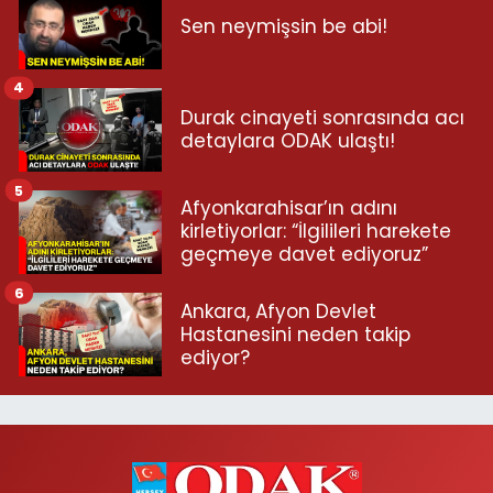
Sen neymişsin be abi!
4
Durak cinayeti sonrasında acı
detaylara ODAK ulaştı!
5
Afyonkarahisar’ın adını
kirletiyorlar: “İlgilileri harekete
geçmeye davet ediyoruz”
6
Ankara, Afyon Devlet
Hastanesini neden takip
ediyor?